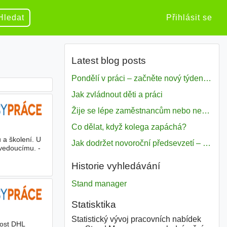
Hledat
Přihlásit se
Latest blog posts
Pondělí v práci – začněte nový týden s motivací
Jak zvládnout děti a práci
Žije se lépe zaměstnancům nebo nezavislým pracovníkům
Co dělat, když kolega zapáchá?
 a školení. U
Jak dodržet novoroční předsevzetí – naše tipy pro dobrý začátek roku 2018
yvedoucímu. -
Historie vyhledávání
Stand manager
Statisktika
Statistický vývoj pracovních nabídek
nost DHL