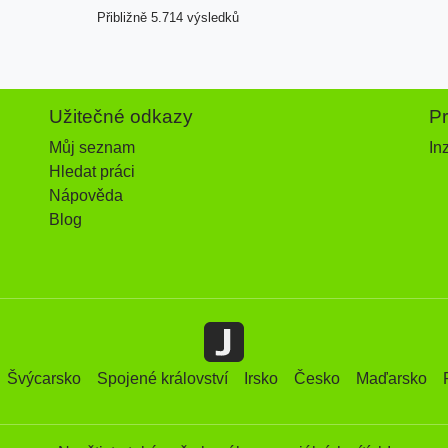
Přibližně 5.714 výsledků
Užitečné odkazy
P
Můj seznam
In
Hledat práci
Nápověda
Blog
Švýcarsko
Spojené království
Irsko
Česko
Maďarsko