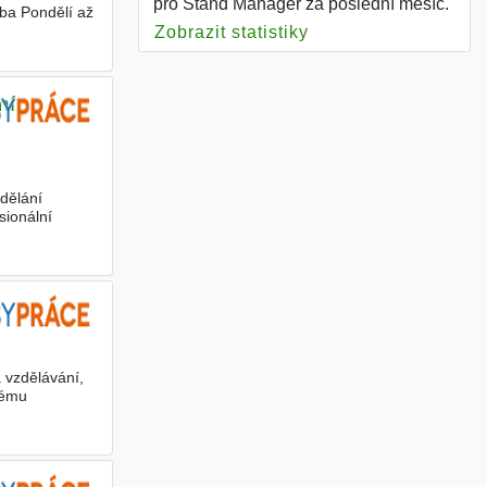
pro Stand Manager za poslední měsíc.
ba Pondělí až
Zobrazit statistiky
pro Stand Manager
ní,
dělání
sionální
a vzdělávání,
kému