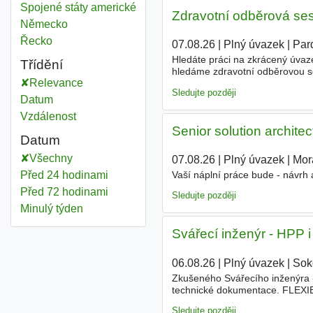
Stand manager
Spojené státy americké
Zdravotní odběrová ses
Stand manager
Německo
Stand manager
Řecko
07.08.26
|
Plný úvazek
|
Par
Hledáte práci na zkrácený úvaz
Třídění
hledáme zdravotní odběrovou se
Relevance
prostředí. Náplň práce - přípr
Sledujte později
Datum
Vzdálenost
Senior solution architec
Datum
Všechny
07.08.26
|
Plný úvazek
|
Mor
Před 24 hodinami
Vaší náplní práce bude - návrh 
Před 72 hodinami
Sledujte později
Minulý týden
Svářecí inženýr - HPP i
06.08.26
|
Plný úvazek
|
Sok
Zkušeného Svářecího inženýra - 
technické dokumentace. FLEXI
i individuálnímu nastavení spol
Sledujte později