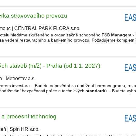
rka stravovacího provozu
mouc
|
CENTRAL PARK FLORA s.r.o.
|
hotelu hledáme zkušeného a organizačně schopného F&B
Managera
-
za vedení restauračního a banketního provozu. Požadujeme kompletní 
lobby baru, snídaní, konferencí a společenských akcí
ch staveb (m/ž) - Praha (od 1.1. 2027)
a
|
Metrostav a.s.
orem investora. - Budete odpovědní za dodržení harmonogramu, rozpo
 dodržování bezpečnosti práce a technických
standardů
. - Budete vyh
 organizační opatření. Požadujeme Koho hledáme? • Máte SŠ/VŠ
 a procesní technolog
ceň
|
Spin HR s.r.o.