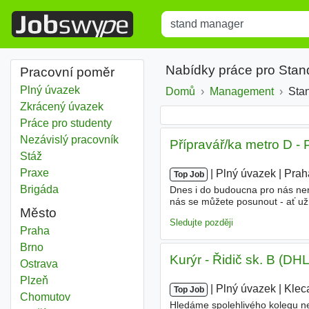
Title
Type 1 or more characters for r
Nabídky práce pro Sta
Pracovní poměr
Plný úvazek
Domů
Management
Sta
Zkrácený úvazek
Práce pro studenty
Nezávislý pracovník
Přípravář/ka metro D - 
Stáž
Praxe
|
|
Plný úvazek
|
Prah
Top Job
Brigáda
Dnes i do budoucna pro nás nen
nás se můžete posunout - ať už
Město
Práce na prestižních projektech
Sledujte později
Stand manager
Praha
Stand manager
Brno
Kurýr - Řidič sk. B (DH
Stand manager
Ostrava
Stand manager
Plzeň
|
|
Plný úvazek
|
Klec
Top Job
Stand manager
Chomutov
Hledáme spolehlivého kolegu neb