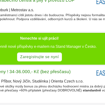
áběcího centra a pily v provozu LOP
burk
|
Metrostav a.s.
zaměstnanci cítili jistotu dnes i do budoucna. Příspěvky nejsou formalita
spolehnout. Podpora vzdělávání, odborných kurzů a školení. U nás se 
ornější přípravě, technickému specialistovi nebo stavbyvedoucímu
Nenechte si ujít práci!
denně nové příspěvky e-mailem na Stand Manager v Česko.
Zaregistrujte se nyní
eny ! 34-36.000,- Kč (bez přesčasu)
Příbor, Nový Jičín, Studénka
|
Orienta Czech s.r.o.
|
ové složky mzdy bonus za plnou docházku hodnocení mistra za dobrý 
endové přesčasy +60% příplatek (přesčasy DOBROVOLNÉ)
standardně
vo
átku je zde příplatek 150%) dotované stravné (teplé obědy