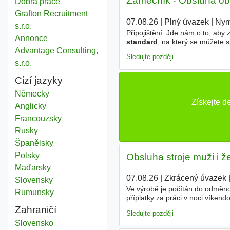
Zámečník - Obsluha obr
Dobrá práce
Grafton Recruitment
07.08.26
|
Plný úvazek
|
Nym
s.r.o.
Připojištění. Jde nám o to, aby 
Annonce
standard
, na který se můžete 
posunout - ať už směrem k seni
Advantage Consulting,
Sledujte později
s.r.o.
Cizí jazyky
Německy
Získejte 
Anglicky
Francouzsky
Rusky
Španělsky
Polsky
Obsluha stroje muži i ž
Maďarsky
07.08.26
|
Zkrácený úvazek
|
Slovensky
Ve výrobě je počítán do odměn
Rumunsky
příplatky za práci v noci vík
svátky (v případě pracovního sv
Zahraničí
Sledujte později
Stand manager
Slovensko