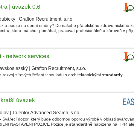
tra | úvazek 0,6
dubický
|
Grafton Recruitment, s.r.o.
ek a pouze na denní směny? Do našeho přátelského zdravotnického ko
stru, která má chuť pomáhat, pracovat profesionálně a zároveň v př
ava odběrového materiálu - odběr dle běžných
standardních
t - network services
avskoslezský
|
Grafton Recruitment, s.r.o.
a rozvoj síťových řešení v souladu s architektonickými
standardy
 kratší úvazek
olov
|
Talentor Advanced Search, s.r.o.
|
Svářecí dozor, který bude odbornou oporou výrobě v oblasti svařování,
BILNÍ NASTAVENÍ POZICE Pozice je
standardně
nabízena na HPP, ale
upráce. - možnost plného i zkráceného úvazku (například 2-3