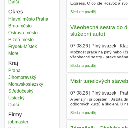
Další
města
Express. O co jde Rozvoz a svo
pátek (střídání směn 800-1700 
Okres
Sledujte později
Stand manager
Hlavní město Praha
Okres
Stand manager
Brno-město
Okres
Všeobecná sestra do d
Stand manager
Ostrava-město
Okres
služební auto)
Stand manager
Plzeň-město
Okres
07.08.26
|
Plný úvazek
|
Klad
Stand manager
Frýdek-Místek
Okres
Možnost práce na plný nebo i č
More
districts
všeobecné sestry - praxe vítána
přístup k našim pacientům Nab
Kraj
Sledujte později
Stand manager
Praha
Kraj
Stand manager
Jihomoravský
Kraj
Mistr tunelových staveb
Stand manager
Moravskoslezský
Kraj
Stand manager
Středočeský
Kraj
07.08.26
|
Plný úvazek
|
Pra
Stand manager
Ústecký
Kraj
A penzijní připojištění. Jistota
odborných kurzů a školení. U n
Další
kraj
specialistovi nebo stavbyvedouc
Sledujte později
Firmy
jobmaster