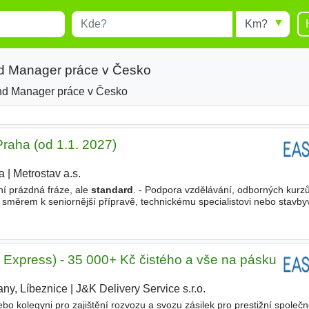
Místo
Radius
esults.
Type 1 or more characters for
results.
nd Manager práce v Česko
nd Manager práce v Česko
Praha (od 1.1. 2027)
a
|
Metrostav a.s.
í prázdná fráze, ale
standard
. - Podpora vzdělávání, odborných kurzů
 směrem k seniornější přípravě, technickému specialistovi nebo stavb
. Budete u staveb, které mají skutečný dopad a jsou vidět
L Express) - 35 000+ Kč čistého a vše na pásku
any, Líbeznice
|
J&K Delivery Service s.r.o.
|
o kolegyni pro zajištění rozvozu a svozu zásilek pro prestižní společ