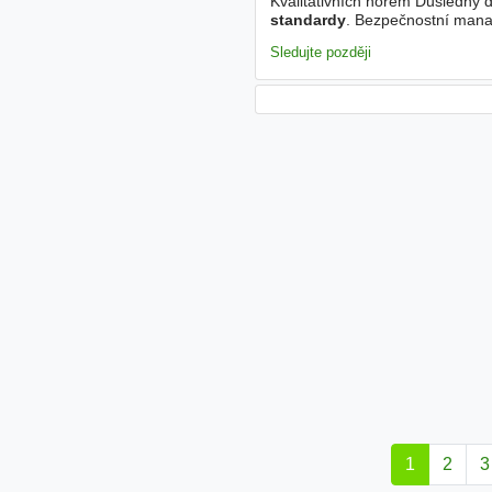
Kvalitativních norem Důsledný d
standardy
. Bezpečnostní mana
pracovního prostředí pro celý 
Sledujte později
1
2
3