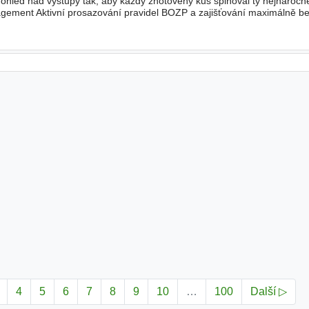
ohled nad výstupy tak, aby každý zhotovený kus splňoval ty nejnáročně
gement Aktivní prosazování pravidel BOZP a zajišťování maximálně 
tým. Optimalizace procesů Navrhování a implementace metod
4
5
6
7
8
9
10
…
100
Další ▷