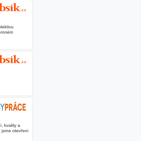
lektivu
íjemném
 kvality a
 jsme otevřeni