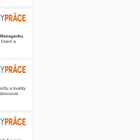
Managerku
,
řízení a
čtu a kvality
odnocovat