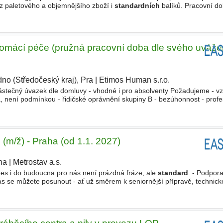
z paletového a objemnějšího zboží i
standardních
balíků. Pracovní do
- 900-1800 - 1000-1900). Víkendy
omácí péče (pružná pracovní doba dle svého uváže
no (Středočeský kraj), Pra
|
Etimos Human s.r.o.
|
ástečný úvazek dle domluvy - vhodné i pro absolventy Požadujeme - vz
, není podmínkou - řidičské oprávnění skupiny B - bezúhonnost - profe
ízíme - Mzdové ohodnocení 52.500 Kč/měs při
standardním
 (m/ž) - Praha (od 1.1. 2027)
ha
|
Metrostav a.s.
 dnes i do budoucna pro nás není prázdná fráze, ale
standard
. - Podpor
ás se můžete posunout - ať už směrem k seniornější přípravě, technic
ímu. - Práce na prestižních projektech. Budete u staveb