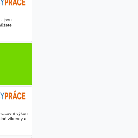
 - jsou
můžete
pracovní výkon
lné víkendy a