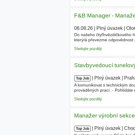
F&B Manager - Manaže
06.08.26
|
Plný úvazek
|
Olo
Do našeho čtyřhvězdičkového 
který/á převezme odpovědnost 
organizace provozu restaurace, 
Sledujte později
Stavbyvedoucí tunelový
|
|
Plný úvazek
|
Prah
Top Job
A komunikovat s technickým doz
prováděných prací. - Pohlídáte
rizika a navrhovat technická a
Sledujte později
Manažer výrobní sekce
|
|
Plný úvazek
|
Cho
Top Job