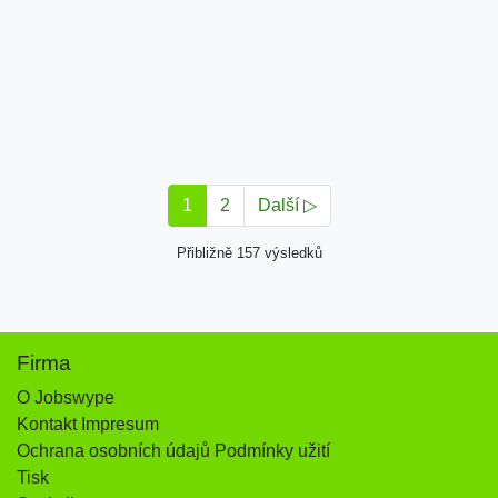
1
2
Další ▷
Přibližně 157 výsledků
Firma
O Jobswype
Kontakt Impresum
Ochrana osobních údajů Podmínky užití
Tisk