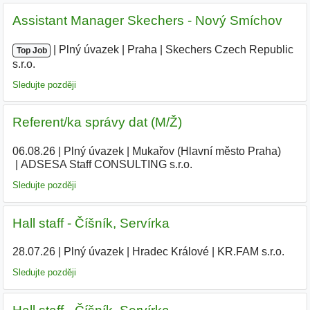
Assistant Manager Skechers - Nový Smíchov
|
|
Plný úvazek
|
Praha
|
Skechers Czech Republic
Top Job
s.r.o.
|
Sledujte později
Referent/ka správy dat (M/Ž)
06.08.26
|
Plný úvazek
|
Mukařov (Hlavní město Praha)
|
ADSESA Staff CONSULTING s.r.o.
Sledujte později
Hall staff - Číšník, Servírka
28.07.26
|
Plný úvazek
|
Hradec Králové
|
KR.FAM s.r.o.
Sledujte později