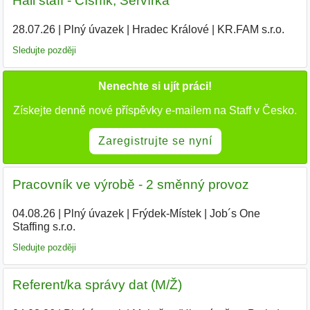
Hall staff - Číšník, Servírka
28.07.26
|
Plný úvazek
|
Hradec Králové
|
KR.FAM s.r.o.
Sledujte později
Nenechte si ujít práci!
Získejte denně nové příspěvky e-mailem na Staff v Česko.
Zaregistrujte se nyní
Pracovník ve výrobě - 2 směnný provoz
04.08.26
|
Plný úvazek
|
Frýdek-Místek
|
Job´s One
Staffing s.r.o.
Sledujte později
Referent/ka správy dat (M/Ž)