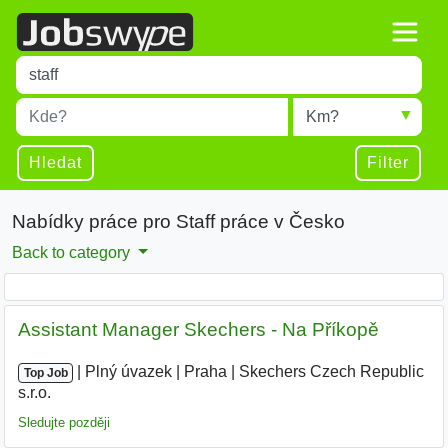
Title
Type 1 or more characters for results.
Místo
Radius
Type 1 or more characters for results.
Hledat
Filter
Nabídky práce pro Staff práce v Česko
Back to category
Assistant Manager Skechers - Na Příkopě
|
|
Plný úvazek
|
Praha
|
Skechers Czech Republic
Top Job
s.r.o.
|
Sledujte později