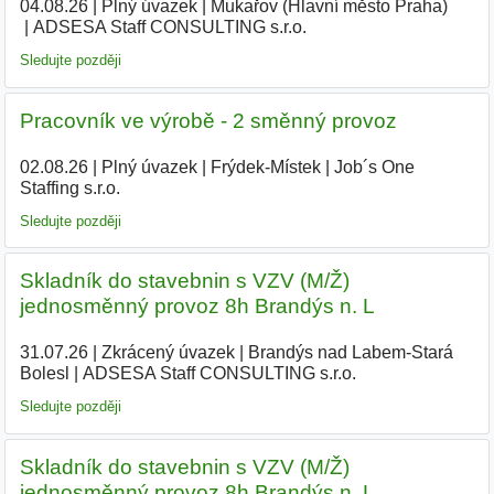
04.08.26
|
Plný úvazek
|
Mukařov (Hlavní město Praha)
|
ADSESA Staff CONSULTING s.r.o.
|
Sledujte později
Pracovník ve výrobě - 2 směnný provoz
02.08.26
|
Plný úvazek
|
Frýdek-Místek
|
Job´s One
Staffing s.r.o.
|
Sledujte později
Skladník do stavebnin s VZV (M/Ž)
jednosměnný provoz 8h Brandýs n. L
31.07.26
|
Zkrácený úvazek
|
Brandýs nad Labem-Stará
Bolesl
|
ADSESA Staff CONSULTING s.r.o.
Sledujte později
Skladník do stavebnin s VZV (M/Ž)
jednosměnný provoz 8h Brandýs n. L