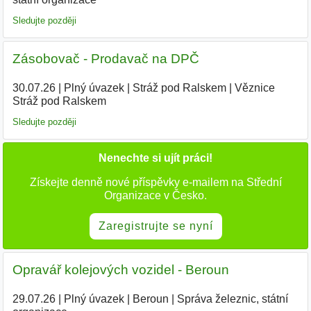
Sledujte později
Zásobovač - Prodavač na DPČ
30.07.26
|
Plný úvazek
|
Stráž pod Ralskem
|
Věznice
Stráž pod Ralskem
Sledujte později
Nenechte si ujít práci!
Získejte denně nové příspěvky e-mailem na Střední
Organizace v Česko.
Zaregistrujte se nyní
Opravář kolejových vozidel - Beroun
29.07.26
|
Plný úvazek
|
Beroun
|
Správa železnic, státní