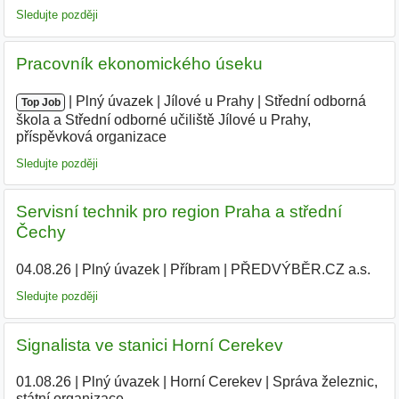
Sledujte později
Pracovník ekonomického úseku
|
|
Plný úvazek
|
Jílové u Prahy
|
Střední odborná
Top Job
škola a Střední odborné učiliště Jílové u Prahy,
příspěvková organizace
|
Sledujte později
Servisní technik pro region Praha a střední
Čechy
04.08.26
|
Plný úvazek
|
Příbram
|
PŘEDVÝBĚR.CZ a.s.
|
Sledujte později
Signalista ve stanici Horní Cerekev
01.08.26
|
Plný úvazek
|
Horní Cerekev
|
Správa železnic,
státní organizace