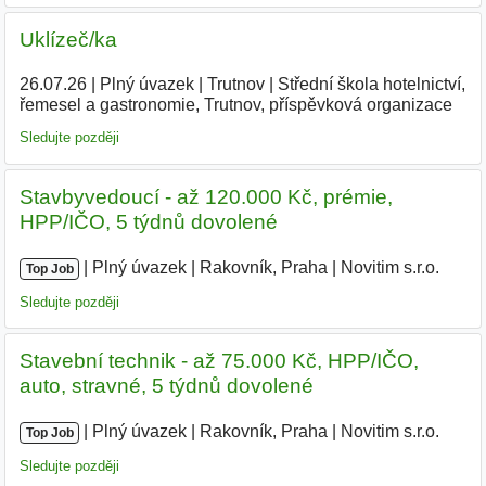
Uklízeč/ka
26.07.26
|
Plný úvazek
|
Trutnov
|
Střední škola hotelnictví,
řemesel a gastronomie, Trutnov, příspěvková organizace
|
Sledujte později
Stavbyvedoucí - až 120.000 Kč, prémie,
HPP/IČO, 5 týdnů dovolené
|
|
Plný úvazek
|
Rakovník, Praha
|
Novitim s.r.o.
|
Top Job
Sledujte později
Stavební technik - až 75.000 Kč, HPP/IČO,
auto, stravné, 5 týdnů dovolené
|
|
Plný úvazek
|
Rakovník, Praha
|
Novitim s.r.o.
|
Top Job
Sledujte později