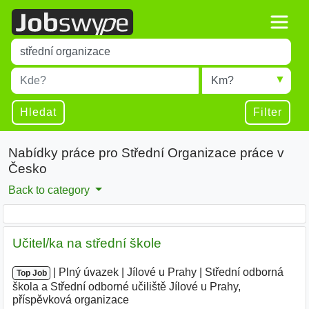
Title
Type 1 or more characters for results.
Místo
Radius
Type 1 or more characters for results.
Hledat
Filter
Nabídky práce pro Střední Organizace práce v
Česko
Back to category
Učitel/ka na střední škole
|
|
Plný úvazek
|
Jílové u Prahy
|
Střední odborná
Top Job
škola a Střední odborné učiliště Jílové u Prahy,
příspěvková organizace
|