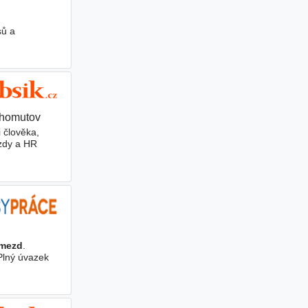
sů a
Chomutov
 člověka,
mzdy a HR
mezd
.
Plný úvazek