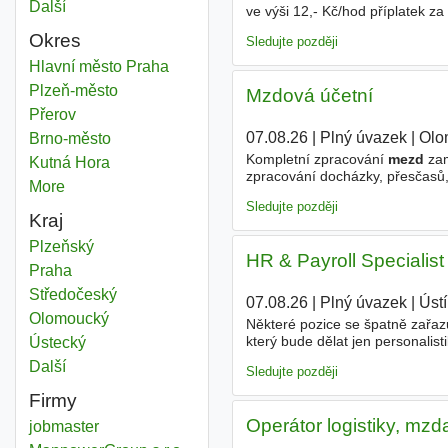
Další
města
ve výši 12,- Kč/hod příplatek 
kvality práce a výkonu až 4.00
Okres
Sledujte později
Správa mezd
Hlavní město Praha
Okres
Správa mezd
Plzeň-město
Okres
Mzdová účetní
Správa mezd
Přerov
Okres
07.08.26
|
Plný úvazek
|
Olo
Správa mezd
Brno-město
Okres
Kompletní zpracování
mezd
zam
Správa mezd
Kutná Hora
Okres
zpracování docházky, přesčasů,
More
districts
zaměstnanců. - spolupráce s H
Sledujte později
Kraj
Správa mezd
Plzeňský
Kraj
HR & Payroll Specialist
Správa mezd
Praha
Kraj
Správa mezd
Středočeský
Kraj
07.08.26
|
Plný úvazek
|
Úst
Správa mezd
Olomoucký
Kraj
Některé pozice se špatně zařaz
který bude dělat jen personali
Správa mezd
Ústecký
Kraj
spolu úzce souvisí. Budete mít 
Další
kraj
Sledujte později
Firmy
Operátor logistiky, mzd
jobmaster