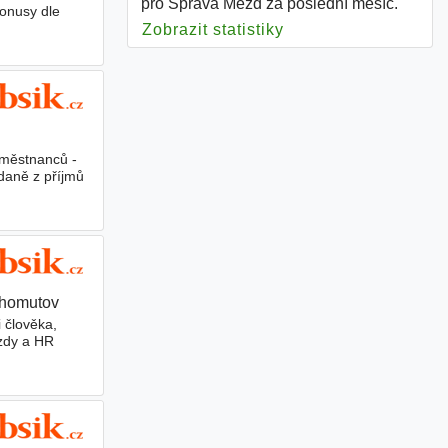
pro Správa Mezd za poslední měsíc.
bonusy dle
Zobrazit statistiky
pro Správa Mezd
aměstnanců -
daně z příjmů
Chomutov
 člověka,
mzdy a HR