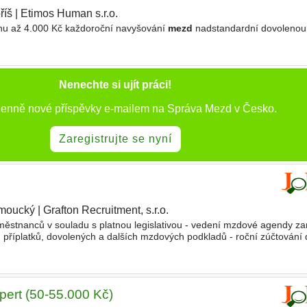
říš
|
Etimos Human s.r.o.
onu až 4.000 Kč každoroční navyšování
mezd
nadstandardní dovolenou
Nenechte si ujít práci!
 denně nové příspěvky e-mailem na Správa Mezd v Česko.
Zaregistrujte se nyní
moucký
|
Grafton Recruitment, s.r.o.
|
ěstnanců v souladu s platnou legislativou - vedení mzdové agendy z
 příplatků, dovolených a dalších mzdových podkladů - roční zúčtování 
R oddělením při nástupech, změnách a ukončení
pert (50-55.000 Kč)