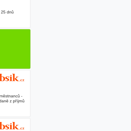
 25 dnů
aměstnanců -
daně z příjmů