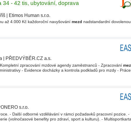
a 34 - 42 tis, ubytování, doprava
říš
|
Etimos Human s.r.o.
|
onu až 4.000 Kč každoroční navyšování
mezd
nadstandardní dovolenou
a
|
PŘEDVÝBĚR.CZ a.s.
|
- Kompletní zpracování mzdové agendy zaměstnanců - Zpracování
mez
ministrativy - Evidence docházky a kontrola podkladů pro mzdy - Práce 
mech - Komunikace se zaměstnanci a příslušnými
ONERO s.r.o.
ce. - Další odborné vzdělávání v rámci požadavků pracovní pozice. -
ie (volnočasové benefity pro zdraví, sport a kulturu). - Multisportkarta
učení, SŠ s maturitou, Vyšší odborné, Bakalářské