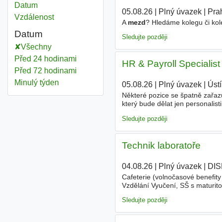
Datum
05.08.26
|
Plný úvazek
|
Pra
Vzdálenost
A
mezd
? Hledáme kolegu či kole
Datum
Sledujte později
Všechny
Před 24 hodinami
HR & Payroll Specialist
Před 72 hodinami
Minulý týden
05.08.26
|
Plný úvazek
|
Úst
Některé pozice se špatně zařaz
který bude dělat jen personali
spolu úzce souvisí. Budete mít 
Sledujte později
Technik laboratoře
04.08.26
|
Plný úvazek
|
DIS
Cafeterie (volnočasové benefity 
Vzdělání Vyučení, SŠ s maturit
Sledujte později