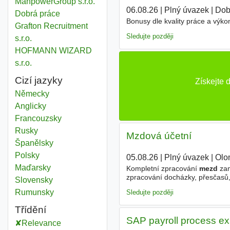
ManpowerGroup s.r.o.
06.08.26
|
Plný úvazek
|
Dob
Dobrá práce
Bonusy dle kvality práce a výk
Grafton Recruitment
Sledujte později
s.r.o.
HOFMANN WIZARD
s.r.o.
Cizí jazyky
Získejte
Německy
Anglicky
Francouzsky
Rusky
Mzdová účetní
Španělsky
Polsky
05.08.26
|
Plný úvazek
|
Olo
Maďarsky
Kompletní zpracování
mezd
zam
zpracování docházky, přesčasů,
Slovensky
zaměstnanců. - spolupráce s H
Rumunsky
Sledujte později
Třídění
SAP payroll process ex
Relevance