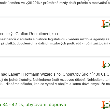
za noční směnu ve výši 20% z průměrné mzdy další prémie a motivační 
0 Kč každoroční navyšování
mezd
nadstandardní dovolenou 25 dnů
moucký
|
Grafton Recruitment, s.r.o.
ěstnanců v souladu s platnou legislativou - vedení mzdové agendy z
 příplatků, dovolených a dalších mzdových podkladů - roční zúčtování 
R oddělením při nástupech, změnách a ukončení
í nad Labem
|
Hofmann Wizard s.r.o. Chomutov Školní 430 01 
ují do jedné škatulky. Nehledáme čistě mzdovou účetní. Nehledáme ani
stiku. Hledáme někoho, kdo se vyzná v obojím a komu dává smysl, že 
na starosti zpracování
mezd
, pracovněprávní
a 34 - 42 tis, ubytování, doprava