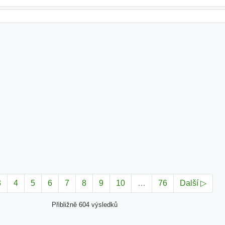
3
4
5
6
7
8
9
10
…
76
Další ▷
Přibližně 604 výsledků