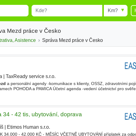
Místo
Radius
esults.
Type 1 or more characters for
results.
áva Mezd práce v Česko
trativa, Asistence
Správa Mezd práce v Česko
a
|
TaxReady service s.r.o.
|
ezd
a personální agendy -komunikace s klienty, OSSZ, zdravotními poj
ramech POHODA a PAMICA Účetní agenda -vedení účetnictví pro svěřen
souhrnných hlášení -účetní závěrky a daňová přiznání
a 34 - 42 tis, ubytování, doprava
íš
|
Etimos Human s.r.o.
|
4.000 - 42.000 KČ - MĚSÍC VČETNĚ UBYTOVÁNÍ příplatek za odpo