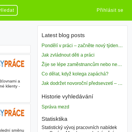
Hledat
Přihlásit se
Latest blog posts
Pondělí v práci – začněte nový týden s motivací
Jak zvládnout děti a práci
Žije se lépe zaměstnancům nebo nezavislým pracovníkům
Co dělat, když kolega zapáchá?
išťovnami a
Jak dodržet novoroční předsevzetí – naše tipy pro dobrý začátek roku 2018
é klienty -
Historie vyhledávání
Správa mezd
Statisktika
Statistický vývoj pracovních nabídek
lední směnu