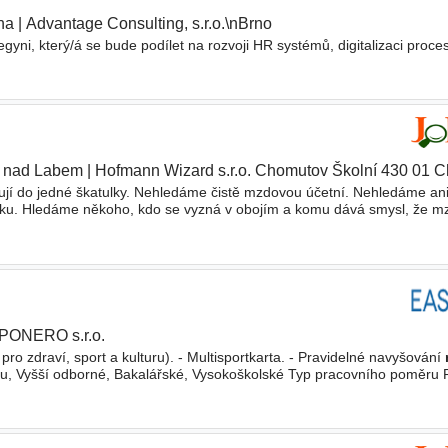
ha
|
Advantage Consulting, s.r.o.\nBrno
gyni, který/á se bude podílet na rozvoji HR systémů, digitalizaci proce
í nad Labem
|
Hofmann Wizard s.r.o. Chomutov Školní 430 01 
ují do jedné škatulky. Nehledáme čistě mzdovou účetní. Nehledáme ani
stiku. Hledáme někoho, kdo se vyzná v obojím a komu dává smysl, že 
na starosti zpracování
mezd
, pracovněprávní
PONERO s.r.o.
pro zdraví, sport a kulturu). - Multisportkarta. - Pravidelné navyšování
ou, Vyšší odborné, Bakalářské, Vysokoškolské Typ pracovního poměru 