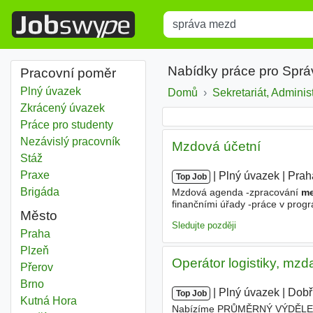
Title
Type 1 or more characters for r
Nabídky práce pro Spr
Pracovní poměr
Plný úvazek
Domů
Sekretariát, Adminis
Zkrácený úvazek
Práce pro studenty
Nezávislý pracovník
Mzdová účetní
Stáž
Praxe
|
|
Plný úvazek
|
Prah
Top Job
Brigáda
Mzdová agenda -zpracování
m
finančními úřady -práce v prog
Město
zpracování DPH, kontrolních a 
Sledujte později
Správa mezd
Praha
Správa mezd
Plzeň
Operátor logistiky, mzd
Správa mezd
Přerov
Správa mezd
Brno
|
|
Plný úvazek
|
Dobř
Top Job
Správa mezd
Kutná Hora
Nabízíme PRŮMĚRNÝ VÝDĚLEK 3