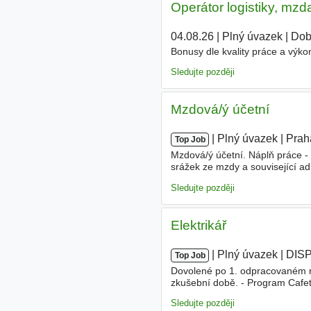
Operátor logistiky, mzd
04.08.26
|
Plný úvazek
|
Dob
Bonusy dle kvality práce a výk
Sledujte později
Mzdová/ý účetní
|
|
Plný úvazek
|
Prah
Top Job
Mzdová/ý účetní. Náplň práce 
srážek ze mzdy a související ad
účetních a docházkových systé
Sledujte později
Elektrikář
|
|
Plný úvazek
|
DISP
Top Job
Dovolené po 1. odpracovaném ro
zkušební době. - Program Cafeter
navyšování
mezd
. Vzdělání Vy
Sledujte později