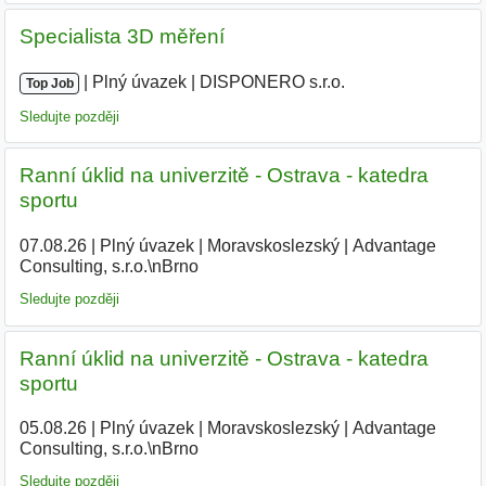
Specialista 3D měření
|
|
Plný úvazek
|
DISPONERO s.r.o.
Top Job
Sledujte později
Ranní úklid na univerzitě - Ostrava - katedra
sportu
07.08.26
|
Plný úvazek
|
Moravskoslezský
|
Advantage
Consulting, s.r.o.\nBrno
Sledujte později
Ranní úklid na univerzitě - Ostrava - katedra
sportu
05.08.26
|
Plný úvazek
|
Moravskoslezský
|
Advantage
Consulting, s.r.o.\nBrno
Sledujte později