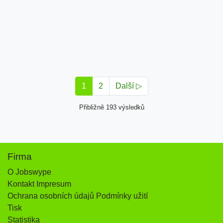
1
2
Další ▷
Přibližně 193 výsledků
Firma
O Jobswype
Kontakt Impresum
Ochrana osobních údajů Podmínky užití
Tisk
Statistika