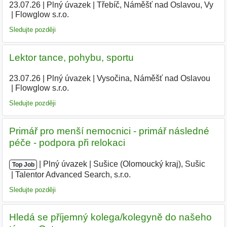
23.07.26
|
Plný úvazek
|
Třebíč, Náměšť nad Oslavou, Vy
|
Flowglow s.r.o.
|
Sledujte později
Lektor tance, pohybu, sportu
23.07.26
|
Plný úvazek
|
Vysočina, Náměšť nad Oslavou
|
Flowglow s.r.o.
|
Sledujte později
Primář pro menší nemocnici - primář následné
péče - podpora při relokaci
|
|
Plný úvazek
|
Sušice (Olomoucký kraj), Sušic
|
Top Job
Talentor Advanced Search, s.r.o.
|
Sledujte později
Hledá se příjemný kolega/kolegyně do našeho