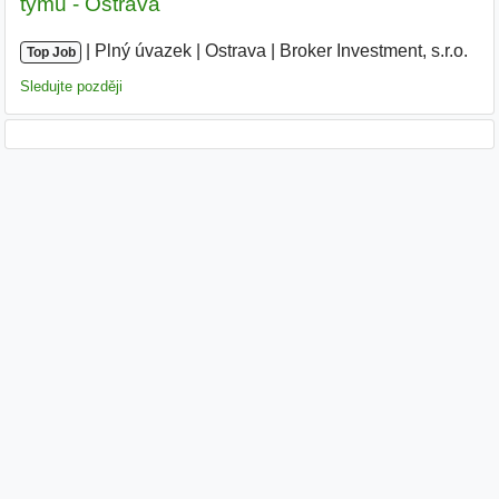
týmu - Ostrava
|
|
Plný úvazek
|
Ostrava
|
Broker Investment, s.r.o.
|
Top Job
Sledujte později