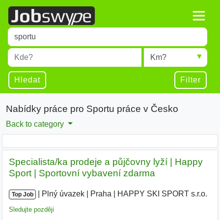
Title
Type 1 or more characters for results.
Místo
Radius
Type 1 or more characters for results.
Hledat
Filter
Nabídky práce pro Sportu práce v Česko
Back to category
Specialista/ka prodeje a půjčovny lyží | Happy
Sport | Sportovní vybavení zdarma
|
|
Plný úvazek
|
Praha
|
HAPPY SKI SPORT s.r.o.
|
Top Job
Sledujte později