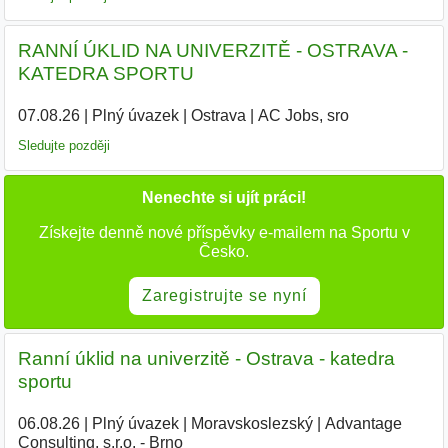
RANNÍ ÚKLID NA UNIVERZITĚ - OSTRAVA -
KATEDRA SPORTU
07.08.26
|
Plný úvazek
|
Ostrava
|
AC Jobs, sro
|
Sledujte později
Nenechte si ujít práci!
Získejte denně nové příspěvky e-mailem na Sportu v
Česko.
Zaregistrujte se nyní
Ranní úklid na univerzitě - Ostrava - katedra
sportu
06.08.26
|
Plný úvazek
|
Moravskoslezský
|
Advantage
Consulting, s.r.o. - Brno