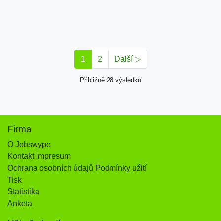
1
2
Další ▷
Přibližně 28 výsledků
Firma
O Jobswype
Kontakt Impresum
Ochrana osobních údajů Podmínky užití
Tisk
Statistika
Anketa