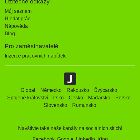
Užitečné odkazy
Můj seznam
Hledat práci
Nápověda
Blog
Pro zaměstnavatelé
Inzerce pracovních nabídek
Global
Německo
Rakousko
Švýcarsko
Spojené království
Irsko
Česko
Maďarsko
Polsko
Slovensko
Rumunsko
Navštivte také naše kanály na sociálních sítích!
Facebook
Google
LinkedIn
Xing