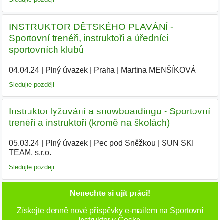
INSTRUKTOR DĚTSKÉHO PLAVÁNÍ -
Sportovní trenéři, instruktoři a úředníci
sportovních klubů
04.04.24
|
Plný úvazek
|
Praha
|
Martina MENŠÍKOVÁ
|
Sledujte později
Instruktor lyžování a snowboardingu - Sportovní
trenéři a instruktoři (kromě na školách)
05.03.24
|
Plný úvazek
|
Pec pod Sněžkou
|
SUN SKI
TEAM, s.r.o.
|
Sledujte později
Nenechte si ujít práci!
Získejte denně nové příspěvky e-mailem na Sportovní
Instruktor v Česko.