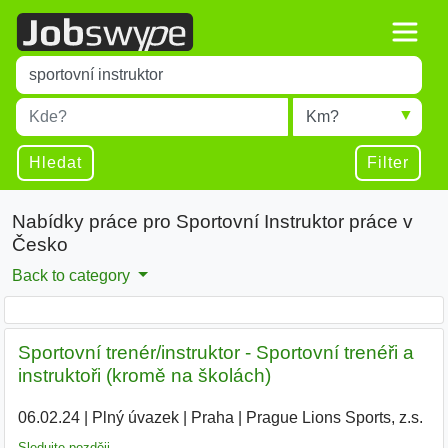
Title
Type 1 or more characters for results.
Místo
Radius
Type 1 or more characters for results.
Hledat
Filter
Nabídky práce pro Sportovní Instruktor práce v
Česko
Back to category
Sportovní trenér/instruktor - Sportovní trenéři a
instruktoři (kromě na školách)
06.02.24
|
Plný úvazek
|
Praha
|
Prague Lions Sports, z.s.
|
Sledujte později