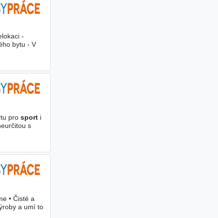
elokaci -
ého bytu - V
rtu pro
sport
i
eurčitou s
e • Čisté a
ýroby a umí to