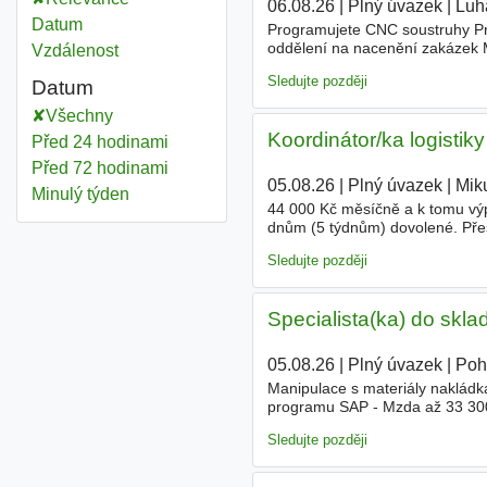
06.08.26
|
Plný úvazek
|
Luh
Datum
Programujete CNC soustruhy Pr
oddělení na nacenění zakázek M
Vzdálenost
Stravenky Příspěvek na penzijn
Sledujte později
Datum
Všechny
Koordinátor/ka logisti
Před 24 hodinami
Před 72 hodinami
05.08.26
|
Plný úvazek
|
Mik
Minulý týden
44 000 Kč měsíčně a k tomu výpl
dnům (5 týdnům) dovolené. Přesč
Dostaneš měsíční příspěvek do 
Sledujte později
Specialista(ka) do skla
05.08.26
|
Plný úvazek
|
Poho
Manipulace s materiály nakládk
programu SAP - Mzda až 33 300
- 5 týdnů dovolené - příspěvek n
Sledujte později