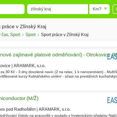
Místo
Radius
esults.
Type 1 or more characters for
results.
 práce v Zlínský Kraj
 čas, Sport
Sport
Sport práce v Zlínský Kraj
 nové zajímavé platové odměňování) - Otrokovice (M
kovice
|
ARAMARK, s.r.o.
 30 Kč - 3 dny dovolené navíc (2 na relax, 1 k narozeninám) - MultiS
ertifikované kurzy Kulinářského umění - účast na prestižních kuchařský
ny a doporučení kolegů - výhodné tarify u O2
iconductor (M/Ž)
ov pod Radhoštěm
|
ARAMARK, s.r.o.
održování čistoty na pracovišti v souladu s hygienickými předpisy Nab