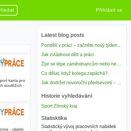
Hledat
Přihlásit se
Latest blog posts
Pondělí v práci – začněte nový týden s motivací
Jak zvládnout děti a práci
/Ž)
Žije se lépe zaměstnancům nebo nezavislým pracovníkům
Co dělat, když kolega zapáchá?
port karta pro
Jak dodržet novoroční předsevzetí – naše tipy pro dobrý začátek roku 2018
ch soutěžích -
Historie vyhledávání
Sport Zlínský kraj
Statisktika
Statistický vývoj pracovních nabídek
ízíme - obědy