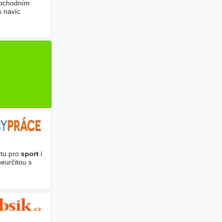
obchodním
s navíc
rtu pro
sport
i
eurčitou s