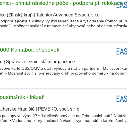
ici - primář následné péče - podpora při relokaci
ce (Zlínský kraj)
|
Talentor Advanced Search, s.r.o.
|
 podpora
sportu
a kultury, využití rehabilitace a fyzioterapie Pomoc při r
tování - Možnost bydlení v nemocniční ubytovně nebo přidělení městsk
ní stavebního pozemku Vzdělání Vysokoškolské Typ
 000 Kč nábor. příspěvek
ín
|
Správa železnic, státní organizace
evové kartě CSS/OMV a další výhody u našich partnerů - Multisport ka
te? - Možnost zvolit si preferovaný druh pracovního poměru - na dobu n
 dobu určitou 1 rok bez náborového příspěvku
ustružník - frézař
Uherské Hradiště
|
PEVEKO, spol. s r. o.
|
a postupy ve výrobě? • Jsi cílevědomý a je na Tebe spolehnutí? Nabízím
rostředí • Vedoucího, který naslouchá všem Tvým nápadům ke zlepšení v
ě, když budeš chtít odpočívat,
sportovat