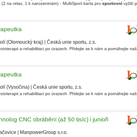
 (2 na relax, 1 k narozeninám) - MultiSport karta pro
sportovní
vyžití 
o umění - účast na prestižních kuchařských
erapeutka
olí (Olomoucký kraj)
|
Česká unie sportu, z.s.
yzioterapii a rehabilitaci po úrazech. Přidejte se k nám a pomáhejte naš
erapeutka
olí (Vysočina)
|
Česká unie sportu, z.s.
|
yzioterapii a rehabilitaci po úrazech. Přidejte se k nám a pomáhejte naš
olog CNC obrábění (až 50 tisíc) i junioři
ačovice
|
ManpowerGroup s.r.o.