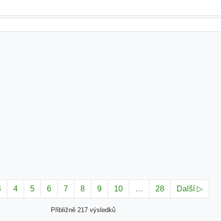
3
4
5
6
7
8
9
10
…
28
Další ▷
Přibližně 217 výsledků