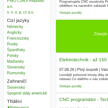
PWO Czech Republic
Programujete CNC soustruhy Pr
oddělení na nacenění zakázek M
a.s.
Stravenky Příspěvek na penzijn
s. n. o. p. cz a.s.
Sledujte později
Cizí jazyky
Německy
Anglicky
Získejte
Francouzsky
Rusky
Španělsky
Polsky
Elektrotechnik - až 15
Maďarsky
Slovensky
07.08.26
|
Plný úvazek
|
Vala
Rumunsky
Levnější pohonné hmoty díky sl
relaxaci Co dalšího u nás získá
Zahraničí
náborovým příspěvkem; nebo na
Sledujte později
Sport
Slovensko
Sport
Spojené státy americké
CNC programátor - Techn
Třídění
Relevance