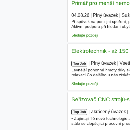
Primář pro menší nemocn
04.08.26
|
Plný úvazek
|
Suši
Příspěvek na penzijní spoření,
Aktivní podpora při hledání uby
případě zájmu i možnost získá
Sledujte později
Elektrotechnik - až 150
|
|
Plný úvazek
|
Vset
Top Job
Levnější pohonné hmoty díky sl
relaxaci Co dalšího u nás získá
náborovým příspěvkem; nebo na
Sledujte později
Seřizovač CNC strojů-so
|
|
Zkrácený úvazek
|
Top Job
• Zajímají Tě nové technologie 
stále se zlepšující pracovní p
i náležitě ocenit • Podpoříme T