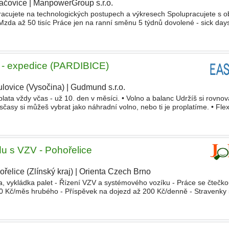
ačovice
|
ManpowerGroup s.r.o.
acujete na technologických postupech a výkresech Spolupracujete s 
zda až 50 tisíc Práce jen na ranní směnu 5 týdnů dovolené - sick day
í spoření Příspěvek na dopravu Příspěvek na
sportovní
ky - expedice (PARDIBICE)
ulovice (Vysočina)
|
Gudmund s.r.o.
|
ata vždy včas - už 10. den v měsíci. • Volno a balanc Udržíš si rovno
asy si můžeš vybrat jako náhradní volno, nebo ti je proplatíme. • Flexi
kafeterie (na
sport
, kulturu či volný
du s VZV - Pohořelice
řelice (Zlínský kraj)
|
Orienta Czech Brno
|
a, vykládka palet - Řízení VZV a systémového vozíku - Práce se čtečk
 Kč/měs hrubého - Příspěvek na dojezd až 200 Kč/denně - Stravenky
a penzijní připojištění, příspěvek na
sportovní