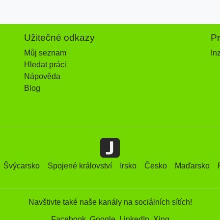
Užitečné odkazy
P
Můj seznam
In
Hledat práci
Nápověda
Blog
Švýcarsko
Spojené království
Irsko
Česko
Maďarsko
Navštivte také naše kanály na sociálních sítích!
Facebook
Google
LinkedIn
Xing