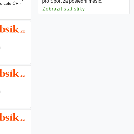
pro Sport za poslední měsíc.
po celé ČR -
Zobrazit statistiky
pro Sport
i
i