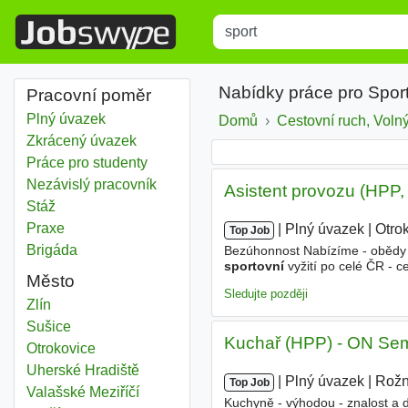
Title
Type 1 or more characters for r
Nabídky práce pro Sport
Pracovní poměr
Plný úvazek
Domů
Cestovní ruch, Volný
Zkrácený úvazek
Práce pro studenty
Nezávislý pracovník
Asistent provozu (HPP,
Stáž
Praxe
|
|
Plný úvazek
|
Otro
Top Job
Brigáda
Bezúhonnost Nabízíme - obědy za
sportovní
vyžití po celé ČR - c
Město
odměny a bonusy za skvělé výko
Sledujte později
Sport
Zlín
Sport
Sušice
Kuchař (HPP) - ON Sem
Sport
Otrokovice
Sport
Uherské Hradiště
|
|
Plný úvazek
|
Rožn
Top Job
Sport
Valašské Meziříčí
Kuchyně - výhodou - znalost a d