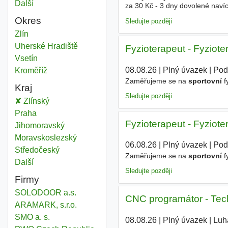
Další
města
za 30 Kč - 3 dny dovolené navíc
certifikované kurzy Kulinářskéh
Okres
Sledujte později
Sport
Zlín
Okres
Sport
Uherské Hradiště
Okres
Fyzioterapeut - Fyziot
Sport
Vsetín
Okres
08.08.26
|
Plný úvazek
|
Pod
Sport
Kroměříž
Okres
Zaměřujeme se na
sportovní
f
Kraj
Sledujte později
Sport
Zlínský
Kraj
Sport
Praha
Kraj
Fyzioterapeut - Fyziot
Sport
Jihomoravský
Kraj
Sport
Moravskoslezský
Kraj
06.08.26
|
Plný úvazek
|
Pod
Sport
Středočeský
Kraj
Zaměřujeme se na
sportovní
f
Další
kraj
Sledujte později
Firmy
SOLODOOR a.s.
CNC programátor - Techn
ARAMARK, s.r.o.
SMO a. s.
08.08.26
|
Plný úvazek
|
Luh