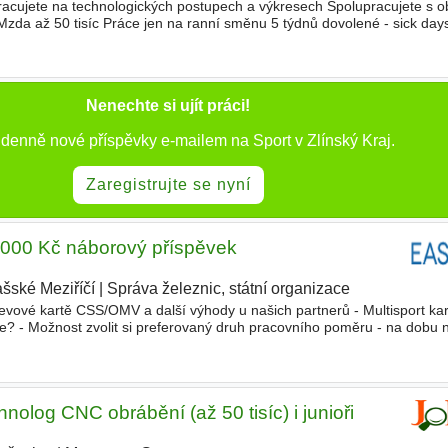
acujete na technologických postupech a výkresech Spolupracujete s 
zda až 50 tisíc Práce jen na ranní směnu 5 týdnů dovolené - sick day
í spoření Příspěvek na dopravu Příspěvek na
sportovní
Nenechte si ujít práci!
 denně nové příspěvky e-mailem na Sport v Zlínský Kraj.
Zaregistrujte se nyní
0 000 Kč náborový příspěvek
šské Meziříčí
|
Správa železnic, státní organizace
evové kartě CSS/OMV a další výhody u našich partnerů - Multisport ka
te? - Možnost zvolit si preferovaný druh pracovního poměru - na dobu n
 dobu určitou 1 rok bez náborového příspěvku
olog CNC obrábění (až 50 tisíc) i junioři