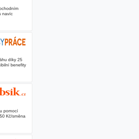
obchodním
s navíc
váhu díky 25
bilní benefity
ou pomocí
 50 Kč/směna