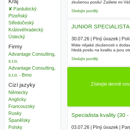
Kraj
zkušenou posilu! Zašlete mi Váš
Výběr, schvalování a
hodnocen
Specialista hodnocení
Pardubický
Kraj
Sledujte později
Specialista hodnocení
Plzeňský
Kraj
Specialista hodnocení
Středočeský
Kraj
JUNIOR SPECIALISTA
Specialista hodnocení
Královéhradecký
Kraj
Specialista hodnocení
Ústecký
Kraj
30.07.26
|
Plný úvazek
|
Pol
Máte nějaké zkušenosti s dodava
Firmy
hledá posilu na kvalitu a jsou 
Advantage Consulting,
SPECIALISTA
KVALITY DODAVAT
Sledujte později
s.r.o.
Advantage Consulting,
s.r.o. - Brno
Získejte denně nov
Cizí jazyky
Německy
Anglicky
Francouzsky
Rusky
Specialista kvality (30 
Španělsky
03.07.26
|
Plný úvazek
|
Par
Polsky