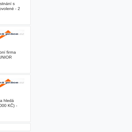
ěstnání s
ovolené - 2
bní firma
 JUNIOR
ma hledá
00 KČ) -