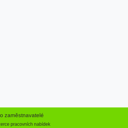
ro zaměstnavatelé
zerce pracovních nabídek