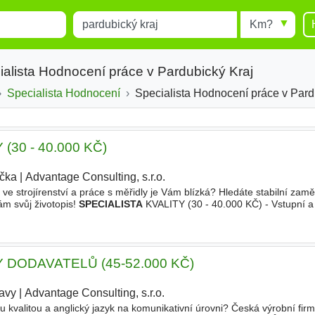
Místo
Radius
esults.
Type 1 or more characters for
results.
alista Hodnocení práce v Pardubický Kraj
Specialista Hodnocení
Specialista Hodnocení práce v Pard
(30 - 40.000 KČ)
ička
|
Advantage Consulting, s.r.o.
|
y ve strojírenství a práce s měřidly je Vám blízká? Hledáte stabilní zam
ám svůj životopis!
SPECIALISTA
KVALITY (30 - 40.000 KČ) - Vstupní a
ěřicích protokolů -
Hodnocení
a kontrola
 DODAVATELŮ (45-52.000 KČ)
tavy
|
Advantage Consulting, s.r.o.
|
 kvalitou a anglický jazyk na komunikativní úrovni? Česká výrobní fir