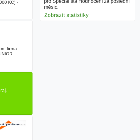
pro Specialista Hodnocení za poslední
00 KČ) -
měsíc.
Zobrazit statistiky
pro Specialista Hod
bní firma
 JUNIOR
raj.