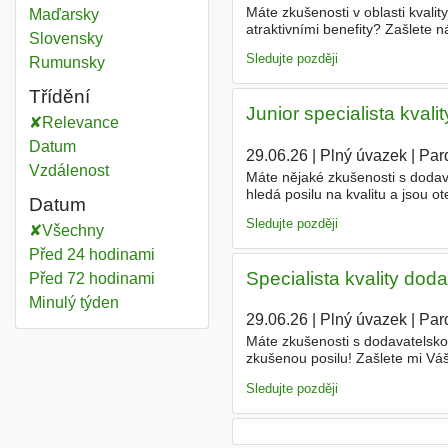
Máte zkušenosti v oblasti kvalit
Maďarsky
atraktivními benefity? Zašlete n
Slovensky
sick days ročně - Motivační fin
Sledujte později
Rumunsky
Třídění
Junior specialista kval
Relevance
Datum
29.06.26
|
Plný úvazek
|
Par
Vzdálenost
Máte nějaké zkušenosti s dodava
hledá posilu na kvalitu a jsou 
Datum
SPECIALISTA
KVALITY DODAVAT
Sledujte později
Všechny
Před 24 hodinami
Specialista kvality dod
Před 72 hodinami
Minulý týden
29.06.26
|
Plný úvazek
|
Par
Máte zkušenosti s dodavatelskou
zkušenou posilu! Zašlete mi Váš
Týden dovolené navíc - Bonusy 
Sledujte později