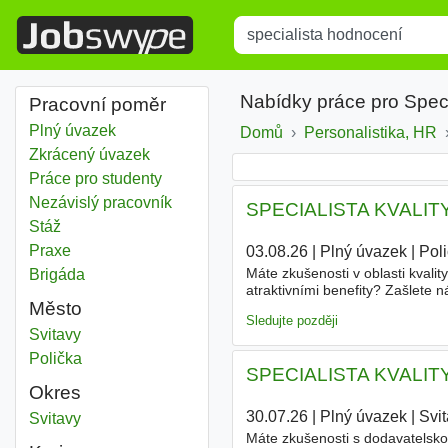
Title
Type 1 or more characters for r
Nabídky práce pro Speci
Pracovní poměr
Plný úvazek
Domů
Personalistika, HR
Zkrácený úvazek
Práce pro studenty
Nezávislý pracovník
SPECIALISTA KVALITY 
Stáž
Praxe
03.08.26
|
Plný úvazek
|
Pol
Máte zkušenosti v oblasti kvalit
Brigáda
atraktivními benefity? Zašlete n
Město
kontrola výrobků - Zpracování m
Sledujte později
Specialista hodnocení
Svitavy
Specialista hodnocení
Polička
SPECIALISTA KVALITY
Okres
30.07.26
|
Plný úvazek
|
Svi
Specialista hodnocení
Svitavy
Okres
Máte zkušenosti s dodavatelskou