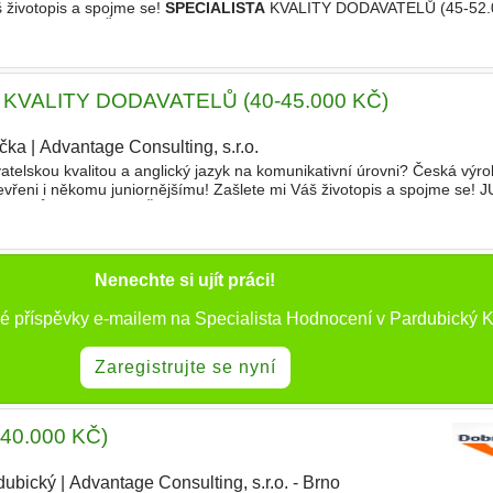
 životopis a spojme se!
SPECIALISTA
KVALITY DODAVATELŮ (45-52.0
í
dodavatelů - Řešení dodavatelských reklamací - Zajištění
 KVALITY DODAVATELŮ (40-45.000 KČ)
ička
|
Advantage Consulting, s.r.o.
|
telskou kvalitou a anglický jazyk na komunikativní úrovni? Česká výro
otevřeni i někomu juniornějšímu! Zašlete mi Váš životopis a spojme se!
ELŮ (40-45.000 KČ) - Výběr, schvalování a
hodnocení
Nenechte si ujít práci!
é příspěvky e-mailem na Specialista Hodnocení v Pardubický K
Zaregistrujte se nyní
- 40.000 KČ)
dubický
|
Advantage Consulting, s.r.o. - Brno