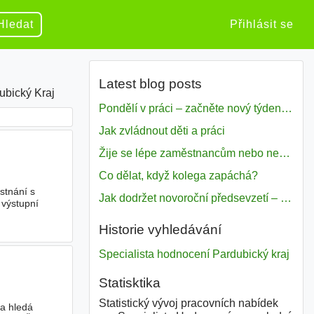
Hledat
Přihlásit se
Latest blog posts
ubický Kraj
Pondělí v práci – začněte nový týden s motivací
Jak zvládnout děti a práci
Žije se lépe zaměstnancům nebo nezavislým pracovníkům
Co dělat, když kolega zapáchá?
ěstnání s
Jak dodržet novoroční předsevzetí – naše tipy pro dobrý začátek roku 2018
 výstupní
Historie vyhledávání
Specialista hodnocení Pardubický kraj
Statisktika
Statistický vývoj pracovních nabídek
ma hledá