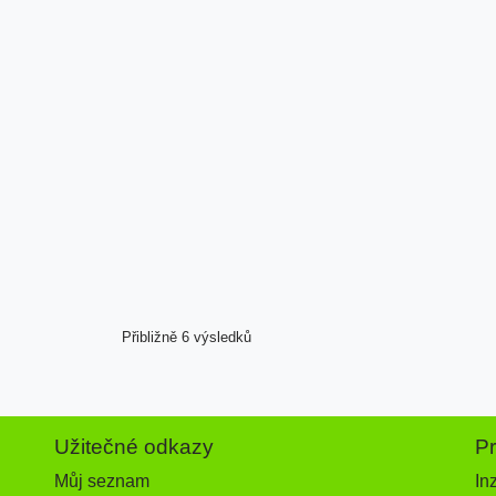
Přibližně 6 výsledků
Užitečné odkazy
P
Můj seznam
In