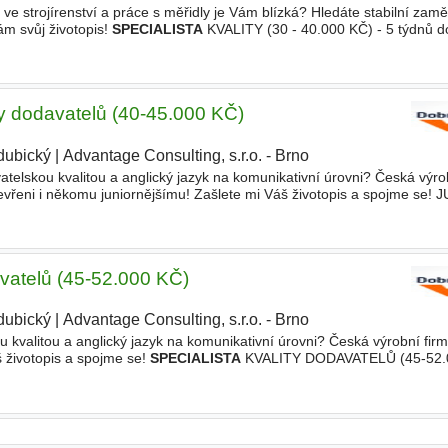
y ve strojírenství a práce s měřidly je Vám blízká? Hledáte stabilní zam
ám svůj životopis!
SPECIALISTA
KVALITY (30 - 40.000 KČ) - 5 týdnů d
anční ohodnocení - Stravenkový paušál
ity dodavatelů (40-45.000 KČ)
dubický
|
Advantage Consulting, s.r.o. - Brno
telskou kvalitou a anglický jazyk na komunikativní úrovni? Česká výro
otevřeni i někomu juniornějšímu! Zašlete mi Váš životopis a spojme se!
ELŮ (40-45.000 KČ) - Týden dovolené navíc - Bonusy
avatelů (45-52.000 KČ)
dubický
|
Advantage Consulting, s.r.o. - Brno
 kvalitou a anglický jazyk na komunikativní úrovni? Česká výrobní fir
 životopis a spojme se!
SPECIALISTA
KVALITY DODAVATELŮ (45-52.0
a prémie - Vzdělávací a jazykové kurzy - Příspěvek