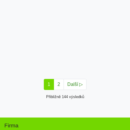
1
2
Další ▷
Přibližně 144 výsledků
Firma