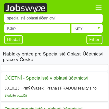
Title
Type 1 or more characters for results.
Místo
Radius
Type 1 or more characters for results.
Hledat
Filter
Nabídky práce pro Specialisté Oblasti Účetnictví
práce v Česko
ÚČETNÍ - Specialisté v oblasti účetnictví
30.10.23
|
Plný úvazek
|
Praha
|
PRADUM reality s.r.o.
|
Sledujte později
Ostatní specialisté v oblasti účetnictví