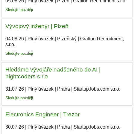
05.08.26
|
Plný úvazek
|
Plzeň
|
Grafton Recruitment s.r.o.
|
Sledujte později
Vývojový inženýr | Plzeň
04.08.26
|
Plný úvazek
|
Plzeňský
|
Grafton Recruitment,
s.r.o.
|
Sledujte později
Hledáme vývojáře nadšeného do AI |
nightcoders s.r.o
31.07.26
|
Plný úvazek
|
Praha
|
StartupJobs.com s.r.o.
Sledujte později
Electronics Engineer | Trezor
30.07.26
|
Plný úvazek
|
Praha
|
StartupJobs.com s.r.o.