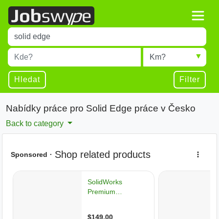
Title
Type 1 or more characters for results.
Místo
Radius
Type 1 or more characters for results.
Hledat
Filter
Nabídky práce pro Solid Edge práce v Česko
Back to category