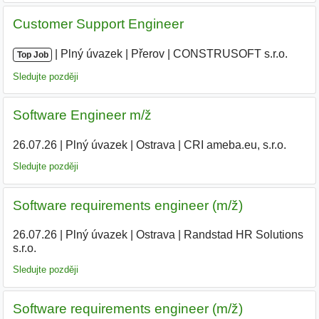
Customer Support Engineer
|
|
Plný úvazek
|
Přerov
|
CONSTRUSOFT s.r.o.
|
Top Job
Sledujte později
Software Engineer m/ž
26.07.26
|
Plný úvazek
|
Ostrava
|
CRI ameba.eu, s.r.o.
Sledujte později
Software requirements engineer (m/ž)
26.07.26
|
Plný úvazek
|
Ostrava
|
Randstad HR Solutions
s.r.o.
Sledujte později
Software requirements engineer (m/ž)