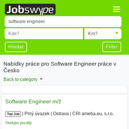
Title
Type 1 or more characters for results.
Místo
Radius
Type 1 or more characters for results.
Hledat
Filter
Nabídky práce pro Software Engineer práce v
Česko
Back to category
Software Engineer m/ž
|
|
Plný úvazek
|
Ostrava
|
CRI ameba.eu, s.r.o.
Top Job
Sledujte později