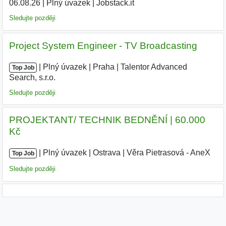
06.08.26
|
Plný úvazek
|
Jobstack.it
|
Sledujte později
Project System Engineer - TV Broadcasting
|
|
Plný úvazek
|
Praha
|
Talentor Advanced
Top Job
Search, s.r.o.
|
Sledujte později
PROJEKTANT/ TECHNIK BEDNĚNÍ | 60.000
Kč
|
|
Plný úvazek
|
Ostrava
|
Věra Pietrasová - AneX
|
Top Job
Sledujte později