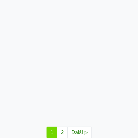
1
2
Další ▷