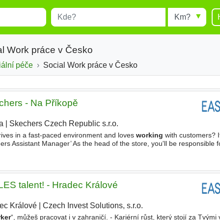
Místo
Radius
esults.
Type 1 or more characters for
results.
al Work práce v Česko
iální péče
Social Work práce v Česko
chers - Na Příkopě
a
|
Skechers Czech Republic s.r.o.
|
rives in a fast-paced environment and loves
working
with customers? I
ers Assistant Manager’ As the head of the store, you'll be responsible 
our sales are through the roof, and our
ES talent! - Hradec Králové
ec Králové
|
Czech Invest Solutions, s.r.o.
|
ker
“, můžeš pracovat i v zahraničí. - Kariérní růst, který stojí za Tvými 