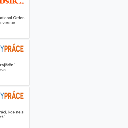
ational Order-
g overdue
ajištění
rava
áci, kde nejsi
tší