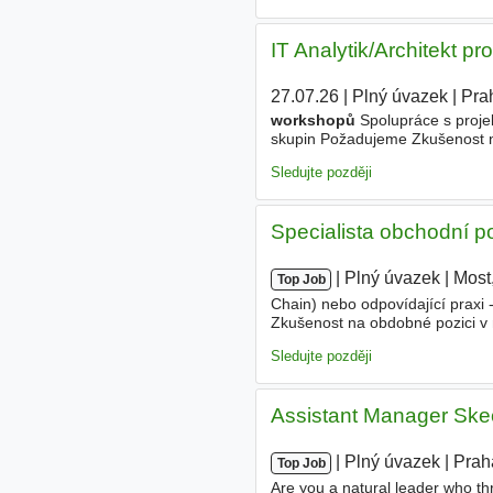
IT Analytik/Architekt pr
27.07.26
|
Plný úvazek
|
Pra
workshopů
Spolupráce s proj
skupin Požadujeme Zkušenost na p
IT systémů Komunikativní angli
Sledujte později
Specialista obchodní po
|
|
Plný úvazek
|
Most
Top Job
Chain) nebo odpovídající praxi 
Zkušenost na obdobné pozici v 
procesů - Uživatelskou zdatnos
Sledujte později
Assistant Manager Ske
|
|
Plný úvazek
|
Prah
Top Job
Are you a natural leader who th