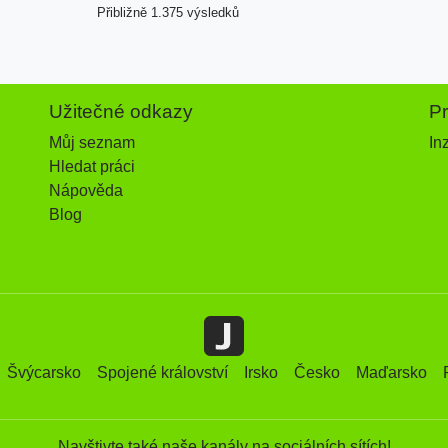
Přibližně 1.375 výsledků
Užitečné odkazy
P
Můj seznam
In
Hledat práci
Nápověda
Blog
Švýcarsko
Spojené království
Irsko
Česko
Maďarsko
Navštivte také naše kanály na sociálních sítích!