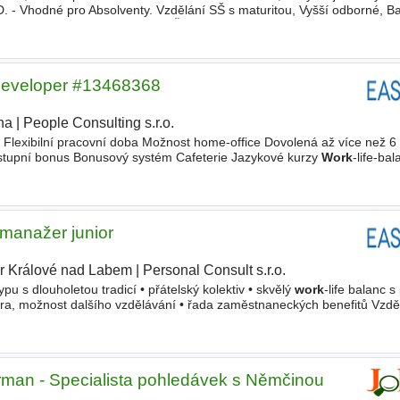
 - Vhodné pro Absolventy. Vzdělání SŠ s maturitou, Vyšší odborné, Ba
poměru Plný úvazek, Práce na ŽL
eveloper #13468368
ha
|
People Consulting s.r.o.
 Flexibilní pracovní doba Možnost home-office Dovolená až více než 6
ástupní bonus Bonusový systém Cafeterie Jazykové kurzy
Work
-life-ba
 Bakalářské, Vysokoškolské Typ pracovního poměru Plný
manažer junior
r Králové nad Labem
|
Personal Consult s.r.o.
|
pu s dlouholetou tradicí • přátelský kolektiv • skvělý
work
-life balanc 
a, možnost dalšího vzdělávání • řada zaměstnaneckých benefitů Vzdě
lářské, Vysokoškolské Typ pracovního poměru Plný
rman - Specialista pohledávek s Němčinou