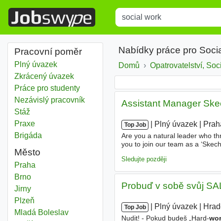
Title
Type 1 or more characters for r
Nabídky práce pro Soci
Pracovní poměr
Plný úvazek
Domů
Opatrovatelství, Soc
Zkrácený úvazek
Práce pro studenty
Nezávislý pracovník
Assistant Manager Ske
Stáž
Praxe
|
|
Plný úvazek
|
Prah
Top Job
Brigáda
Are you a natural leader who th
you to join our team as a ‘Skech
Město
sure our customers are stoked, 
Sledujte později
Social work
Praha
Social work
Brno
Probuď v sobě svůj SAL
Social work
Jirny
Social work
Plzeň
|
|
Plný úvazek
|
Hrad
Top Job
Social work
Mladá Boleslav
Nudit! - Pokud budeš „Hard-
wor