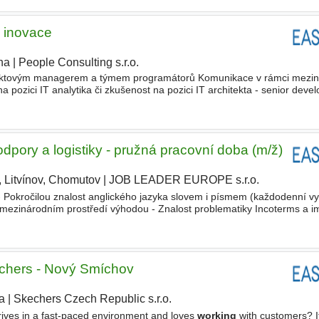
o inovace
ha
|
People Consulting s.r.o.
ektovým managerem a týmem programátorů Komunikace v rámci mezin
ozici IT analytika či zkušenost na pozici IT architekta - senior devel
čtina (alespoň úroveň B2) Zájem o nové technologie
dpory a logistiky - pružná pracovní doba (m/ž)
, Litvínov, Chomutov
|
JOB LEADER EUROPE s.r.o.
|
- Pokročilou znalost anglického jazyka slovem i písmem (každodenní vyu
mezinárodním prostředí výhodou - Znalost problematiky Incoterms a im
t v MS Office a Google
Workspace
- Samostatnost
chers - Nový Smíchov
a
|
Skechers Czech Republic s.r.o.
|
rives in a fast-paced environment and loves
working
with customers? I