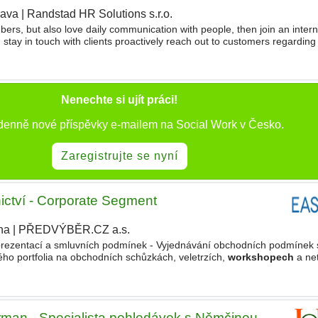
rava
|
Randstad HR Solutions s.r.o.
ers, but also love daily communication with people, then join an intern
 stay in touch with clients proactively reach out to customers regardin
ies clarify payment delays and log
Nenechte si ujít práci!
 denně nové příspěvky e-mailem na Social Work v Česko.
Zaregistrujte se nyní
ictví - Corporate Segment
ha
|
PŘEDVÝBĚR.CZ a.s.
prezentací a smluvních podmínek - Vyjednávání obchodních podmínek 
ého portfolia na obchodních schůzkách, veletrzích,
workshopech
a ne
nce a obchodních výsledků - Spolupráce s marketingovým
rman - Specialista pohledávek s Němčinou