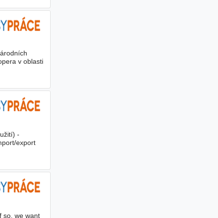
árodních
opera v oblasti
žití) -
port/export
f so, we want