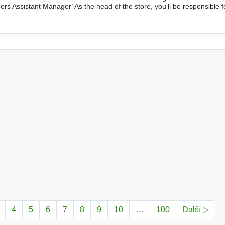
ers Assistant Manager’ As the head of the store, you'll be responsible 
our sales are through the roof, and our
4
5
6
7
8
9
10
…
100
Další ▷