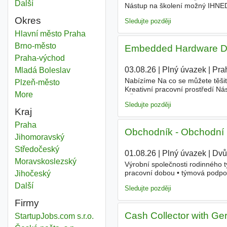
Další
města
Nástup na školení možný IHNED.
Vysokoškolské Typ pracovního 
Okres
Sledujte později
Social work
Hlavní město Praha
Okres
Social work
Brno-město
Okres
Embedded Hardware D
Social work
Praha-východ
Okres
03.08.26
|
Plný úvazek
|
Pra
Social work
Mladá Boleslav
Okres
Nabízíme Na co se můžete těšit
Social work
Plzeň-město
Okres
Kreativní pracovní prostředí N
More
districts
SŠ s maturitou, Vyšší odborné,
Sledujte později
Kraj
Social work
Praha
Kraj
Obchodník - Obchodní 
Social work
Jihomoravský
Kraj
Social work
Středočeský
Kraj
01.08.26
|
Plný úvazek
|
Dvů
Social work
Moravskoslezský
Kraj
Výrobní společnosti rodinného ty
pracovní dobou • týmová podpor
Social work
Jihočeský
Kraj
maturitou, Vyšší odborné, Baka
Další
kraj
Sledujte později
Firmy
Cash Collector with Ge
StartupJobs.com s.r.o.