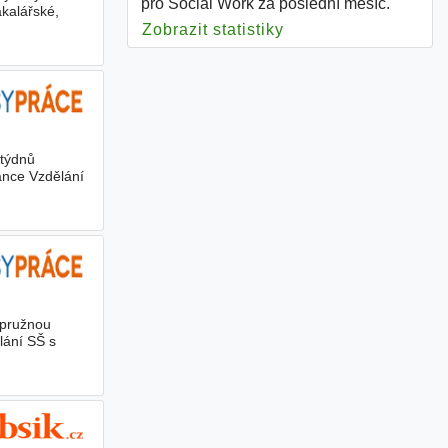
pro Social Work za poslední měsíc.
kalářské,
Zobrazit statistiky
pro Social Work
 týdnů
lance Vzdělání
s pružnou
lání SŠ s