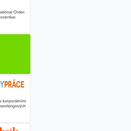
ational Order-
g overdue
s korporátními
tworkingových