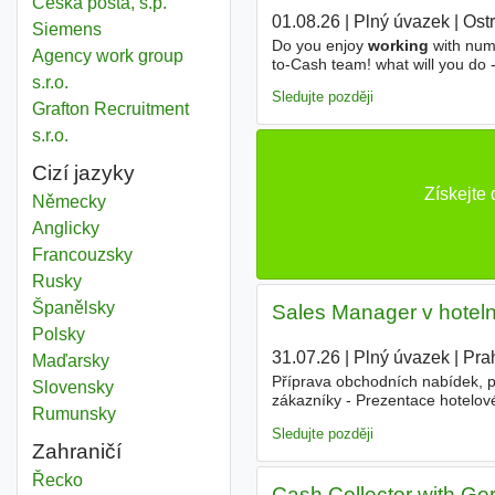
Česká pošta, s.p.
01.08.26
|
Plný úvazek
|
Ost
Siemens
Do you enjoy
working
with numb
Agency work group
to-Cash team! what will you do -
s.r.o.
payments. - solve payment quer
Sledujte později
Grafton Recruitment
s.r.o.
Cizí jazyky
Získejte
Německy
Anglicky
Francouzsky
Rusky
Španělsky
Sales Manager v hoteln
Polsky
31.07.26
|
Plný úvazek
|
Pra
Maďarsky
Příprava obchodních nabídek, 
Slovensky
zákazníky - Prezentace hotelov
Rumunsky
akcích - Analýza trhu, konkure
Sledujte později
Zahraničí
Social work
Řecko
Cash Collector with Ge