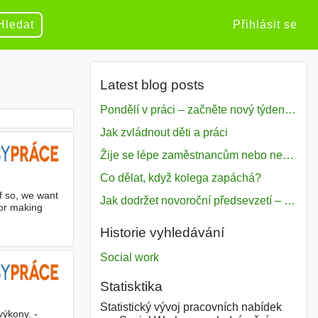
Hledat
Přihlásit se
Latest blog posts
Pondělí v práci – začněte nový týden s motivací
Jak zvládnout děti a práci
Žije se lépe zaměstnancům nebo nezavislým pracovníkům
Co dělat, když kolega zapáchá?
f so, we want
Jak dodržet novoroční předsevzetí – naše tipy pro dobrý začátek roku 2018
for making
Historie vyhledávání
Social work
Statisktika
Statistický vývoj pracovních nabídek
výkony. -