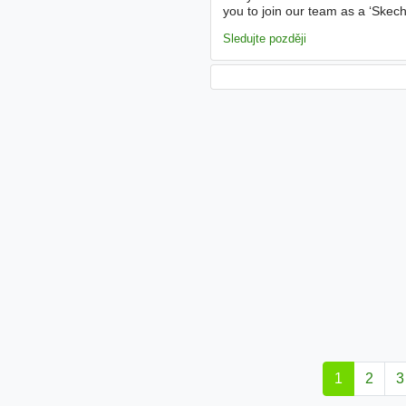
you to join our team as a ‘Skech
sure our customers are stoked, 
Sledujte později
1
2
3