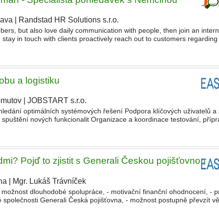
rava
|
Randstad HR Solutions s.r.o.
|
ers, but also love daily communication with people, then join an intern
 stay in touch with clients proactively reach out to customers regardin
ies clarify payment delays and log
obu a logistiku
mutov
|
JOBSTART s.r.o.
|
ledání optimálních systémových řešení Podpora klíčových uživatelů a z
spuštění nových funkcionalit Organizace a koordinace testování, příp
ní změn Vedení
workshopů
, školení a konzultací pro uživatele
dmi? Pojď to zjistit s Generali Českou pojišťovnou
ha
|
Mgr. Lukáš Trávníček
|
- možnost dlouhodobé spolupráce, - motivační finanční ohodnocení, - pr
né společnosti Generali Česká pojišťovna, - možnost postupně převzít vě
 firemní vzdělávání,
workshopy
a odborné licence hrazené