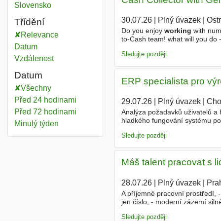
Social work
Slovensko
30.07.26
|
Plný úvazek
|
Ost
Třídění
Do you enjoy
working
with numb
Relevance
to-Cash team! what will you do -
Datum
payments. - solve payment quer
Sledujte později
Vzdálenost
Datum
ERP specialista pro výr
Všechny
Před 24 hodinami
29.07.26
|
Plný úvazek
|
Cho
Před 72 hodinami
Analýza požadavků uživatelů a h
hladkého fungování systému po 
Minulý týden
testovacích scénářů a ověřová
Sledujte později
Máš talent pracovat s li
28.07.26
|
Plný úvazek
|
Pra
A příjemné pracovní prostředí, 
jen číslo, - moderní zázemí sil
odpovědnost nebo vlastní tým, -
Sledujte později