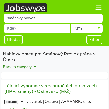
Title
Type 1 or more characters for results.
Místo
Radius
Type 1 or more characters for results.
Hledat
Filter
Nabídky práce pro Směnový Provoz práce v
Česko
Back to category
Létající výpomoc v restauračních provozech
(HPP, směny) - Ostravsko (M/Ž)
|
|
Plný úvazek
|
Ostrava
|
ARAMARK, s.r.o.
Top Job