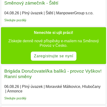
Směnový zámečník - Štětí
04.08.26
|
Plný úvazek
|
Štětí
|
ManpowerGroup s.r.o.
Sledujte později
Nenechte si ujít práci!
Získejte denně nové příspěvky e-mailem na Směnový
Provoz v Česko.
Zaregistrujte se nyní
Brigáda Doručovatel/ka balíků - provoz Vyškov!
Ranní směny
06.08.26
|
Plný úvazek
|
Moravské Málkovice, Hlubočany
|
Annonce
Sledujte později