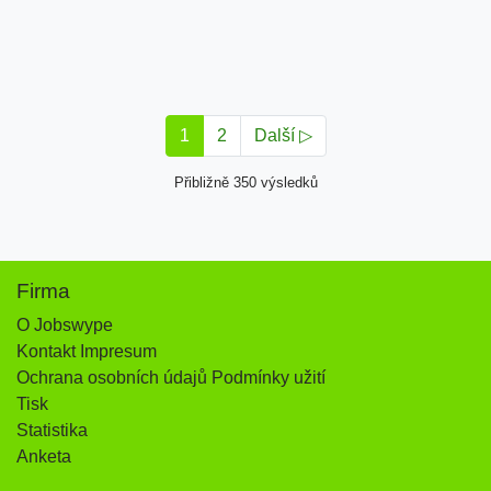
1
2
Další ▷
Přibližně 350 výsledků
Firma
O Jobswype
Kontakt Impresum
Ochrana osobních údajů Podmínky užití
Tisk
Statistika
Anketa