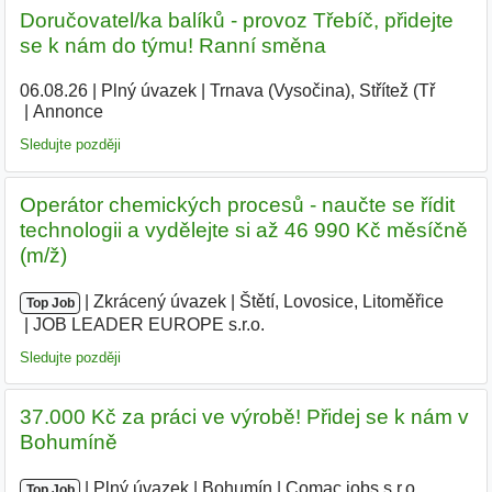
Doručovatel/ka balíků - provoz Třebíč, přidejte
se k nám do týmu! Ranní směna
06.08.26
|
Plný úvazek
|
Trnava (Vysočina), Střítež (Tř
|
Annonce
Sledujte později
Operátor chemických procesů - naučte se řídit
technologii a vydělejte si až 46 990 Kč měsíčně
(m/ž)
|
|
Zkrácený úvazek
|
Štětí, Lovosice, Litoměřice
|
Top Job
JOB LEADER EUROPE s.r.o.
|
Sledujte později
37.000 Kč za práci ve výrobě! Přidej se k nám v
Bohumíně
|
|
Plný úvazek
|
Bohumín
|
Comac jobs s.r.o.
|
Top Job