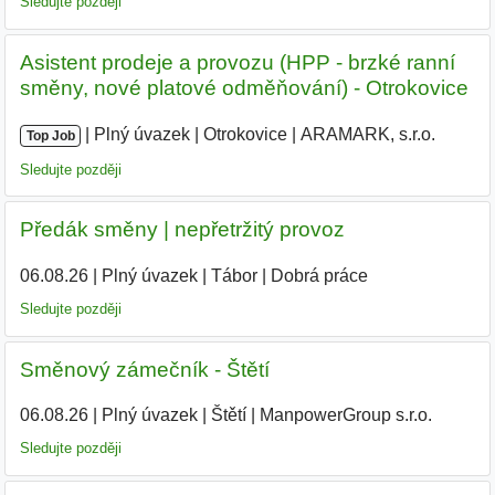
Sledujte později
Asistent prodeje a provozu (HPP - brzké ranní
směny, nové platové odměňování) - Otrokovice
|
|
Plný úvazek
|
Otrokovice
|
ARAMARK, s.r.o.
Top Job
Sledujte později
Předák směny | nepřetržitý provoz
06.08.26
|
Plný úvazek
|
Tábor
|
Dobrá práce
Sledujte později
Směnový zámečník - Štětí
06.08.26
|
Plný úvazek
|
Štětí
|
ManpowerGroup s.r.o.
Sledujte později