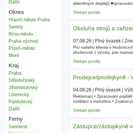
Další
města
skleněných displejů ◾opracová
◾ochotu pracovat ve 2/3 - směn
Okres
Sledujte později
Sklo
Hlavní město Praha
Okres
Sklo
Semily
Okres
Obsluha strojů a zaříz
Sklo
Brno-město
Okres
07.08.26
|
Plný úvazek
|
Zno
Sklo
Praha-východ
Okres
Pro našeho klienta v Hodonicíc
Sklo
Plzeň-město
Okres
zkušenosti z výroby, jste manuál
More
districts
odpovědnost, dokážou pracovat 
Sledujte později
Kraj
Sklo
Praha
Kraj
Prodejce/prodejkyně - 
Sklo
Středočeský
Kraj
Sklo
Jihomoravský
Kraj
04.08.26
|
Plný úvazek
|
Výšk
Sklo
Liberecký
Kraj
Reklamací • Zpracování pojišt
vzdělání s maturitou • Znalost
Sklo
Pardubický
Kraj
směny krátký/dlouhý týden,
skl
Další
kraj
Sledujte později
Firmy
Zástupce/zástupkyně v
Siemens