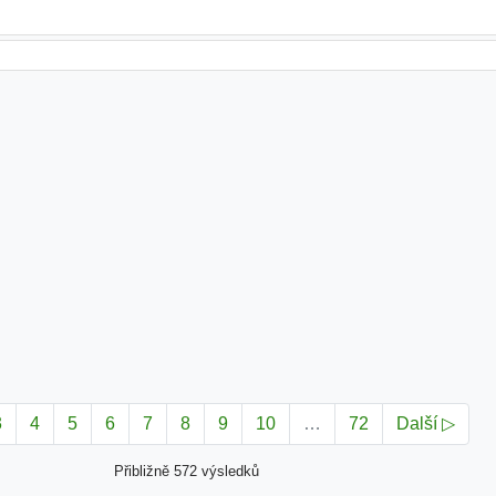
3
4
5
6
7
8
9
10
…
72
Další ▷
Přibližně 572 výsledků