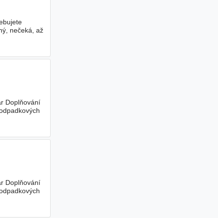
ebujete
ný, nečeká, až
bar Doplňování
í odpadkových
bar Doplňování
í odpadkových