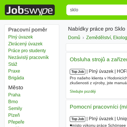
Title
Type 1 or more characters for r
Nabídky práce pro Sklo
Pracovní poměr
Plný úvazek
Domů
Zemědělství, Ekologi
Zkrácený úvazek
Práce pro studenty
Nezávislý pracovník
Obsluha strojů a zaříze
Stáž
Praxe
|
|
Plný úvazek
|
HOF
Top Job
Brigáda
Pro našeho klienta v Hodonicíc
zkušenosti z výroby, jste manuál
Město
odpovědnost, dokážou pracovat 
Sledujte později
Sklo
Praha
Sklo
Brno
Pomocní pracovníci (m
Sklo
Semily
Sklo
Plzeň
|
|
Plný úvazek
|
Uniq
Top Job
Sklo
Přepeře
◾místo výkonu práce Schönsee -