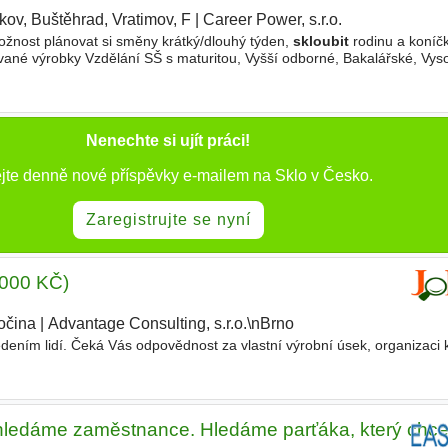
kov, Buštěhrad, Vratimov, F
|
Career Power, s.r.o.
|
ožnost plánovat si směny krátký/dlouhý týden,
skloubit
rodinu a koníčk
ané výrobky Vzdělání SŠ s maturitou, Vyšší odborné, Bakalářské, Vys
vazek
Nenechte si ujít práci!
ejte denně nové příspěvky e-mailem na Sklo v Česko.
Zaregistrujte se nyní
.000 KČ)
očina
|
Advantage Consulting, s.r.o.\nBrno
dením lidí. Čeká Vás odpovědnost za vlastní výrobní úsek, organizaci
edáme zaměstnance. Hledáme parťáka, který chce