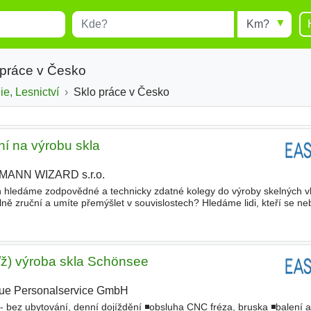
Místo
Radius
esults.
Type 1 or more characters for
results.
 práce v Česko
e, Lesnictví
Sklo práce v Česko
ní na výrobu skla
MANN WIZARD s.r.o.
h hledáme zodpovědné a technicky zdatné kolegy do výroby skelných v
ně zruční a umíte přemýšlet v souvislostech? Hledáme lidi, kteří se neb
pečlivě a mají zájem o stabilní zaměstnání v m
/ž) výroba skla Schönsee
ue Personalservice GmbH
|
 bez ubytování, denní dojíždění ◾obsluha CNC fréza, bruska ◾balení a