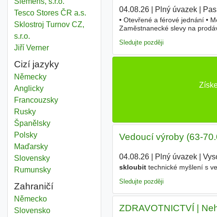
Siemens, s.r.o.
04.08.26
|
Plný úvazek
|
Pas
Tesco Stores ČR a.s.
• Otevřené a férové jednání • M
Sklostroj Turnov CZ,
Zaměstnanecké slevy na prodáv
s.r.o.
Typ pracovního poměru Plný ú
Sledujte později
Jiří Verner
Cizí jazyky
Německy
Získ
Anglicky
Francouzsky
Rusky
Španělsky
Polsky
Vedoucí výroby (63-70
Maďarsky
04.08.26
|
Plný úvazek
|
Vys
Slovensky
skloubit
technické myšlení s ve
Rumunsky
Sledujte později
Zahraničí
Sklo
Německo
ZDRAVOTNICTVÍ | Nehl
Sklo
Slovensko