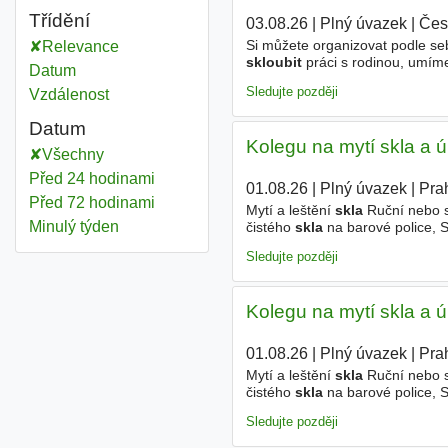
Třídění
03.08.26
|
Plný úvazek
|
Čes
Si můžete organizovat podle s
Relevance
skloubit
práci s rodinou, umíme
Datum
ho někdo popostrčí • umí navazo
Sledujte později
Vzdálenost
Datum
Kolegu na mytí skla a ú
Všechny
Před 24 hodinami
01.08.26
|
Plný úvazek
|
Pra
Před 72 hodinami
Mytí a leštění
skla
Ruční nebo s
Minulý týden
čistého
skla
na barové police, 
košů. Pomocné práce doplňování
Sledujte později
Kolegu na mytí skla a ú
01.08.26
|
Plný úvazek
|
Pra
Mytí a leštění
skla
Ruční nebo s
čistého
skla
na barové police, 
košů. Pomocné práce doplňování
Sledujte později