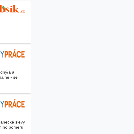
č/h
odný/á a
nálně - se
nanecké slevy
vního poměru