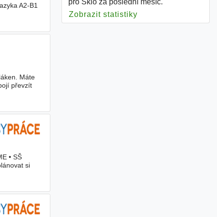
pro Sklo za poslední měsíc.
jazyka A2-B1
Zobrazit statistiky
pro Sklo
láken. Máte
ojí převzít
ME • SŠ
lánovat si