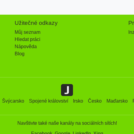
Užitečné odkazy
P
Můj seznam
In
Hledat práci
Nápověda
Blog
Švýcarsko
Spojené království
Irsko
Česko
Maďarsko
Navštivte také naše kanály na sociálních sítích!
Facebook
Google
LinkedIn
Xing