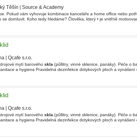
ký Těšín
|
Source & Academy
|
ebe. Pokud vám vyhovuje kombinace kanceláře a home office nebo potř
 se domluvit. Koho tedy hledáme? Člověka, který • je vnitřně motivova
vat vztahy a nebojí se telefonu • je psychicky odolný
klid
ha
|
Qcafe s.r.o.
|
trojové mytí barového
skla
(půllitry, vinné sklenice, panáky). Péče o 
Sanitace a hygiena Pravidelná dezinfekce dotykových ploch a vynášen
 ledu, přípravu surovin (např
klid
ha
|
Qcafe s.r.o.
|
trojové mytí barového
skla
(půllitry, vinné sklenice, panáky). Péče o 
Sanitace a hygiena Pravidelná dezinfekce dotykových ploch a vynášen
 ledu, přípravu surovin (např