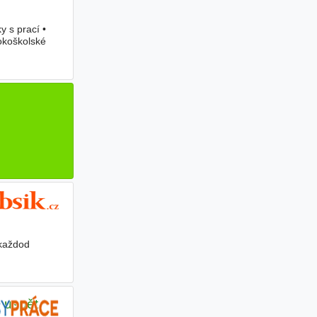
y s prací •
okoškolské
 každod
 uspět