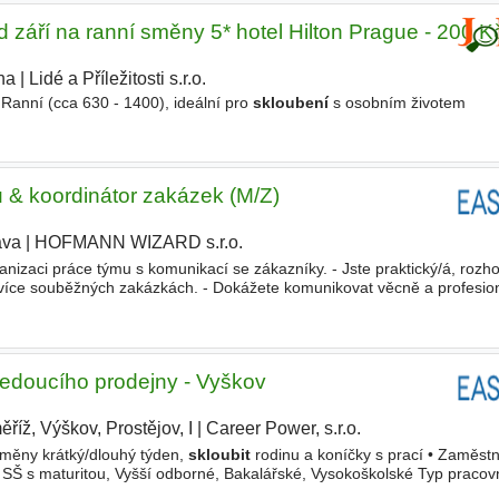
 září na ranní směny 5* hotel Hilton Prague - 200 K
ha
|
Lidé a Příležitosti s.r.o.
anní (cca 630 - 1400), ideální pro
skloubení
s osobním životem
 & koordinátor zakázek (M/Z)
ava
|
HOFMANN WIZARD s.r.o.
nizaci práce týmu s komunikací se zákazníky. - Jste praktický/á, rozh
i více souběžných zakázkách. - Dokážete komunikovat věcně a profesio
ími kolegy. - Máte technické myšlení, středoškolské
edoucího prodejny - Vyškov
říž, Výškov, Prostějov, I
|
Career Power, s.r.o.
|
směny krátký/dlouhý týden,
skloubit
rodinu a koníčky s prací • Zaměst
 SŠ s maturitou, Vyšší odborné, Bakalářské, Vysokoškolské Typ praco