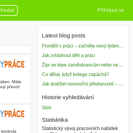
Hledat
Přihlásit se
Latest blog posts
Pondělí v práci – začněte nový týden s motivací
Jak zvládnout děti a práci
Žije se lépe zaměstnancům nebo nezavislým pracovníkům
Co dělat, když kolega zapáchá?
láken. Máte
Jak dodržet novoroční předsevzetí – naše tipy pro dobrý začátek roku 2018
ojí převzít
Historie vyhledávání
Sklo
Statisktika
Statistický vývoj pracovních nabídek
 kontrola