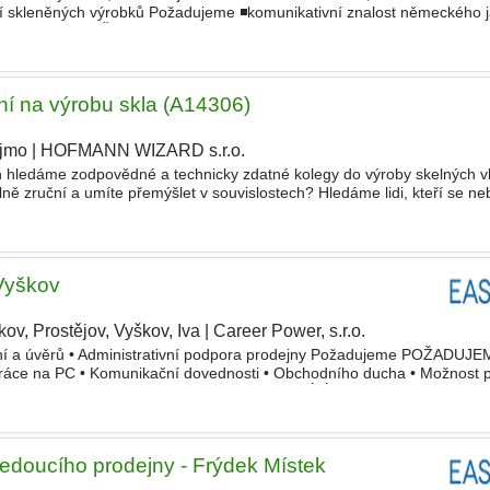
ní skleněných výrobků Požadujeme ◾komunikativní znalost německého 
ném provozu ◾ŘP - vlastní automobil ◾manuální zručno
ení na výrobu skla (A14306)
jmo
|
HOFMANN WIZARD s.r.o.
h hledáme zodpovědné a technicky zdatné kolegy do výroby skelných v
ně zruční a umíte přemýšlet v souvislostech? Hledáme lidi, kteří se neb
pečlivě a mají zájem o stabilní zaměstnání v m
Vyškov
ov, Prostějov, Vyškov, Iva
|
Career Power, s.r.o.
|
ění a úvěrů • Administrativní podpora prodejny Požadujeme POŽADUJE
 práce na PC • Komunikační dovednosti • Obchodního ducha • Možnost p
oubit
rodinu a koníčky s prací Nabízíme NABÍZÍME • Stabilní
edoucího prodejny - Frýdek Místek