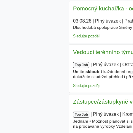
Pomocný kuchař/ka - od
03.08.26
|
Plný úvazek
|
Pra
Dlouhodobá spolupráce Směny R
Sledujte později
Vedoucí terénního týmu
|
|
Plný úvazek
|
Ostr
Top Job
Umíte
skloubit
každodenní orga
dokážete si udržet přehled i př
zaměstnanci, zákazníky i intern
Sledujte později
Zástupce/zástupkyně v
|
|
Plný úvazek
|
Kromě
Top Job
Jednání • Možnost plánovat si 
na prodávané výrobky Vzdělání
Plný úvazek