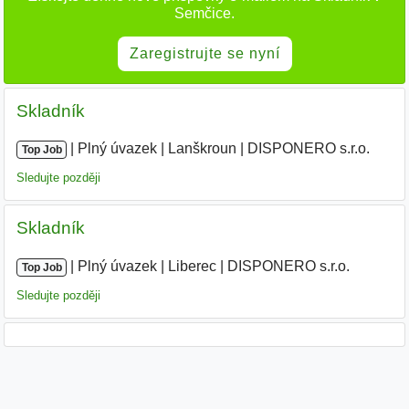
Semčice.
Zaregistrujte se nyní
Skladník
|
|
Plný úvazek
|
Lanškroun
|
DISPONERO s.r.o.
Top Job
Sledujte později
Skladník
|
|
Plný úvazek
|
Liberec
|
DISPONERO s.r.o.
Top Job
Sledujte později