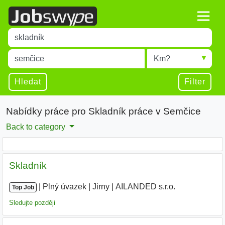
Title
Type 1 or more characters for results.
Místo
Radius
Type 1 or more characters for results.
Hledat
Filter
Nabídky práce pro Skladník práce v Semčice
Back to category
Skladník
|
|
Plný úvazek
|
Jirny
|
AILANDED s.r.o.
|
Top Job
Sledujte později