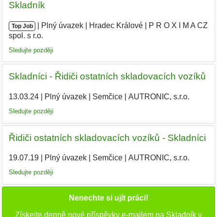
Skladník
|
|
Plný úvazek
|
Hradec Králové
|
P R O X I M A CZ
Top Job
spol. s r.o.
|
Sledujte později
Skladníci - Řidiči ostatních skladovacích vozíků
13.03.24
|
Plný úvazek
|
Semčice
|
AUTRONIC, s.r.o.
|
Sledujte později
Řidiči ostatních skladovacích vozíků - Skladníci
19.07.19
|
Plný úvazek
|
Semčice
|
AUTRONIC, s.r.o.
|
Sledujte později
Nenechte si ujít práci!
Získejte denně nové příspěvky e-mailem na Skladník v