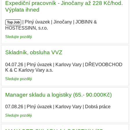
Expediční pracovník - Jinočany až 228 Kč/hod.
Výplata ihned
|
|
Plný úvazek
|
Jinočany
|
JOBINN &
Top Job
HOSTESSINN, s.r.o.
|
Sledujte později
Skladník, obsluha VVZ
04.07.26
|
Plný úvazek
|
Karlovy Vary
|
DŘEVOOBCHOD
K & C Karlovy Vary a.s.
|
Sledujte později
Manager skladu a logistiky (65.- 90.000Kč)
07.08.26
|
Plný úvazek
|
Karlovy Vary
|
Dobrá práce
Sledujte později