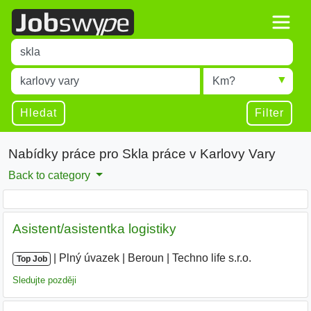
Title
Type 1 or more characters for results.
Místo
Radius
Type 1 or more characters for results.
Hledat
Filter
Nabídky práce pro Skla práce v Karlovy Vary
Back to category
Asistent/asistentka logistiky
|
|
Plný úvazek
|
Beroun
|
Techno life s.r.o.
Top Job
Sledujte později