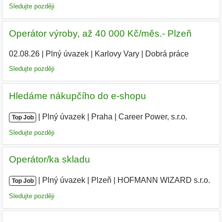
Sledujte později
Operátor výroby, až 40 000 Kč/měs.- Plzeň
02.08.26
|
Plný úvazek
|
Karlovy Vary
|
Dobrá práce
Sledujte později
Hledáme nákupčího do e-shopu
|
|
Plný úvazek
|
Praha
|
Career Power, s.r.o.
|
Top Job
Sledujte později
Operátor/ka skladu
|
|
Plný úvazek
|
Plzeň
|
HOFMANN WIZARD s.r.o.
|
Top Job
Sledujte později