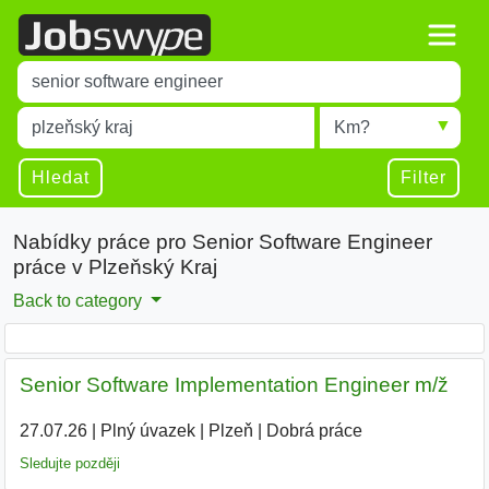
Title
Type 1 or more characters for results.
Místo
Radius
Type 1 or more characters for results.
Hledat
Filter
Nabídky práce pro Senior Software Engineer
práce v Plzeňský Kraj
Back to category
Senior Software Implementation Engineer m/ž
27.07.26
|
Plný úvazek
|
Plzeň
|
Dobrá práce
Sledujte později