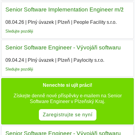
Senior Software Implementation Engineer m/ž
08.04.26
|
Plný úvazek
|
Plzeň
|
People Facility s.r.o.
Sledujte později
Senior Software Engineer - Vývojáři softwaru
09.04.24
|
Plný úvazek
|
Plzeň
|
Paylocity s.r.o.
|
Sledujte později
Nenechte si ujít práci!
Získejte denně nové příspěvky e-mailem na Senior
Software Engineer v Plzeňský Kraj.
Zaregistrujte se nyní
Senior Software Engineer - Vývojáři softwaru