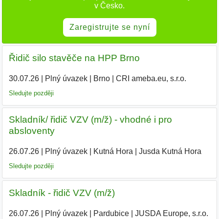
v Česko.
Zaregistrujte se nyní
Řidič silo stavěče na HPP Brno
30.07.26
|
Plný úvazek
|
Brno
|
CRI ameba.eu, s.r.o.
|
Sledujte později
Skladník/ řidič VZV (m/ž) - vhodné i pro
absloventy
26.07.26
|
Plný úvazek
|
Kutná Hora
|
Jusda Kutná Hora
Sledujte později
Skladník - řidič VZV (m/ž)
26.07.26
|
Plný úvazek
|
Pardubice
|
JUSDA Europe, s.r.o.