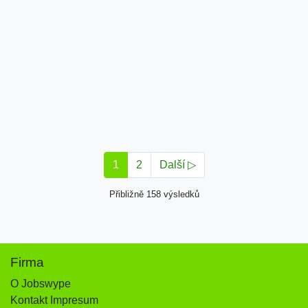
1
2
Další ▷
Přibližně 158 výsledků
Firma
O Jobswype
Kontakt Impresum