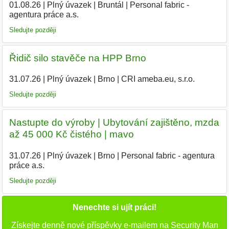
01.08.26
|
Plný úvazek
|
Bruntál
|
Personal fabric -
agentura práce a.s.
Sledujte později
Řidič silo stavěče na HPP Brno
31.07.26
|
Plný úvazek
|
Brno
|
CRI ameba.eu, s.r.o.
Sledujte později
Nastupte do výroby | Ubytování zajištěno, mzda
až 45 000 Kč čistého | mavo
31.07.26
|
Plný úvazek
|
Brno
|
Personal fabric - agentura
práce a.s.
Sledujte později
Nenechte si ujít práci!
Získejte denně nové příspěvky e-mailem na Security Man