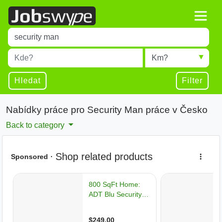
Title
Type 1 or more characters for results.
Místo
Radius
Type 1 or more characters for results.
Hledat
Filter
Nabídky práce pro Security Man práce v Česko
Back to category