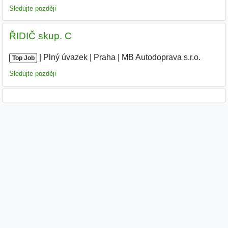
Sledujte později
ŘIDIČ skup. C
|
|
Plný úvazek
|
Praha
|
MB Autodoprava s.r.o.
|
Top Job
Sledujte později