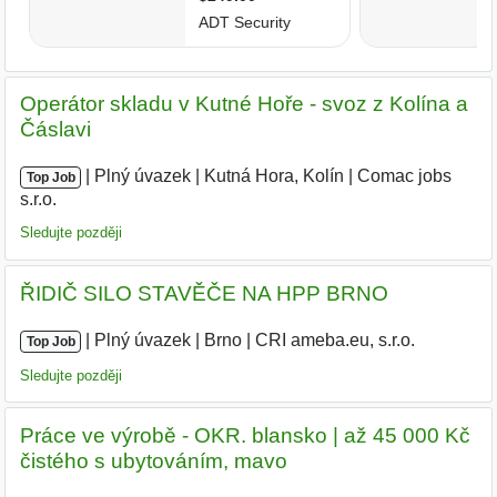
Operátor skladu v Kutné Hoře - svoz z Kolína a
Čáslavi
|
|
Plný úvazek
|
Kutná Hora, Kolín
|
Comac jobs
Top Job
s.r.o.
|
Sledujte později
ŘIDIČ SILO STAVĚČE NA HPP BRNO
|
|
Plný úvazek
|
Brno
|
CRI ameba.eu, s.r.o.
Top Job
Sledujte později
Práce ve výrobě - OKR. blansko | až 45 000 Kč
čistého s ubytováním, mavo