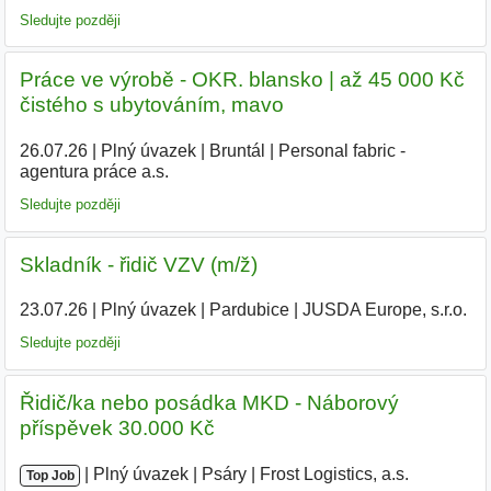
Sledujte později
Práce ve výrobě - OKR. blansko | až 45 000 Kč
čistého s ubytováním, mavo
26.07.26
|
Plný úvazek
|
Bruntál
|
Personal fabric -
agentura práce a.s.
|
Sledujte později
Skladník - řidič VZV (m/ž)
23.07.26
|
Plný úvazek
|
Pardubice
|
JUSDA Europe, s.r.o.
|
Sledujte později
Řidič/ka nebo posádka MKD - Náborový
příspěvek 30.000 Kč
|
|
Plný úvazek
|
Psáry
|
Frost Logistics, a.s.
|
Top Job