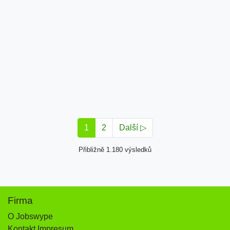
1
2
Další ▷
Přibližně 1.180 výsledků
Firma
O Jobswype
Kontakt Impresum