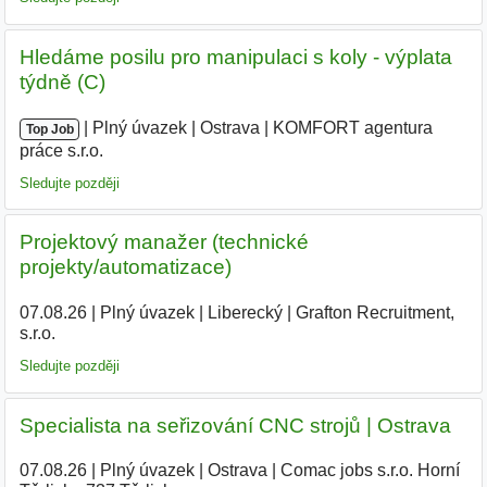
Hledáme posilu pro manipulaci s koly - výplata
týdně (C)
|
|
Plný úvazek
|
Ostrava
|
KOMFORT agentura
Top Job
práce s.r.o.
|
Sledujte později
Projektový manažer (technické
projekty/automatizace)
07.08.26
|
Plný úvazek
|
Liberecký
|
Grafton Recruitment,
s.r.o.
Sledujte později
Specialista na seřizování CNC strojů | Ostrava
07.08.26
|
Plný úvazek
|
Ostrava
|
Comac jobs s.r.o. Horní