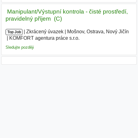
️ Manipulant/Výstupní kontrola - čisté prostředí,
pravidelný příjem ️ (C)
|
|
Zkrácený úvazek
|
Mošnov, Ostrava, Nový Jičín
|
Top Job
KOMFORT agentura práce s.r.o.
|
Sledujte později