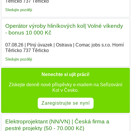
Těrlicko 737 Těrlicko
Sledujte později
Operátor výroby hliníkových kol| Volné víkendy
- bonus 10 000 Kč
07.08.26
|
Plný úvazek
|
Ostrava
|
Comac jobs s.r.o. Horní
Těrlicko 737 Těrlicko
Sledujte později
Nenechte si ujít práci!
Získejte denně nové příspěvky e-mailem na Seřizování
Kol v Česko.
Zaregistrujte se nyní
Elektroprojektant (NN/VN) | Česká firma a
pestré projekty (50 - 70.000 Kč)