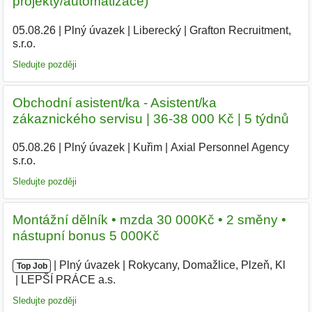
projekty/automatizace)
05.08.26
|
Plný úvazek
|
Liberecký
|
Grafton Recruitment,
s.r.o.
|
Sledujte později
Obchodní asistent/ka - Asistent/ka
zákaznického servisu | 36-38 000 Kč | 5 týdnů
05.08.26
|
Plný úvazek
|
Kuřim
|
Axial Personnel Agency
s.r.o.
Sledujte později
Montážní dělník • mzda 30 000Kč • 2 směny •
nástupní bonus 5 000Kč
|
|
Plný úvazek
|
Rokycany, Domažlice, Plzeň, Kl
|
Top Job
LEPŠÍ PRÁCE a.s.
|
Sledujte později