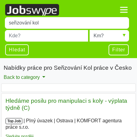
Title
Type 1 or more characters for results.
Místo
Radius
Type 1 or more characters for results.
Hledat
Filter
Nabídky práce pro Seřizování Kol práce v Česko
Back to category
Hledáme posilu pro manipulaci s koly - výplata
týdně (C)
|
|
Plný úvazek
|
Ostrava
|
KOMFORT agentura
Top Job
práce s.r.o.
|
Sledujte později