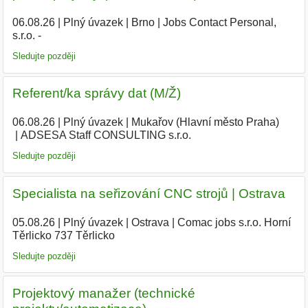
06.08.26
|
Plný úvazek
|
Brno
|
Jobs Contact Personal,
s.r.o. -
Sledujte později
Referent/ka správy dat (M/Ž)
06.08.26
|
Plný úvazek
|
Mukařov (Hlavní město Praha)
|
ADSESA Staff CONSULTING s.r.o.
Sledujte později
Specialista na seřizování CNC strojů | Ostrava
05.08.26
|
Plný úvazek
|
Ostrava
|
Comac jobs s.r.o. Horní
Těrlicko 737 Těrlicko
|
Sledujte později
Projektový manažer (technické