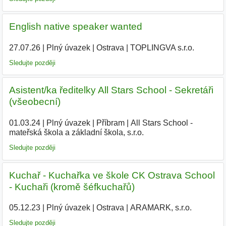
English native speaker wanted
27.07.26
|
Plný úvazek
|
Ostrava
|
TOPLINGVA s.r.o.
Sledujte později
Asistent/ka ředitelky All Stars School - Sekretáři
(všeobecní)
01.03.24
|
Plný úvazek
|
Příbram
|
All Stars School -
mateřská škola a základní škola, s.r.o.
|
Sledujte později
Kuchař - Kuchařka ve škole CK Ostrava School
- Kuchaři (kromě šéfkuchařů)
05.12.23
|
Plný úvazek
|
Ostrava
|
ARAMARK, s.r.o.
|
Sledujte později