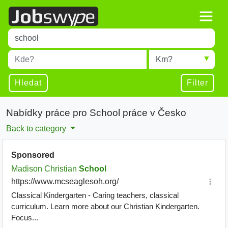
Title
Type 1 or more characters for results.
Místo
Radius
Type 1 or more characters for results.
Hledat
Filter
Nabídky práce pro School práce v Česko
Back to category