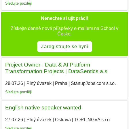
Sledujte později
Nenechte si ujít práci!
Získejte denně nové příspěvky e-mailem na School v
Česko.
Zaregistrujte se nyní
Project Owner - Data & AI Platform
Transformation Projects | DataSentics a.s
28.07.26
|
Plný úvazek
|
Praha
|
StartupJobs.com s.r.o.
|
Sledujte později
English native speaker wanted
27.07.26
|
Plný úvazek
|
Ostrava
|
TOPLINGVA s.r.o.
Sledujte později