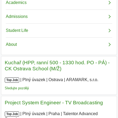
Kuchař (HPP, ranní 500 - 1330 hod. PO - PÁ) -
CK Ostrava School (M/Ž)
|
|
Plný úvazek
|
Ostrava
|
ARAMARK, s.r.o.
Top Job
Sledujte později
Project System Engineer - TV Broadcasting
|
|
Plný úvazek
|
Praha
|
Talentor Advanced
Top Job