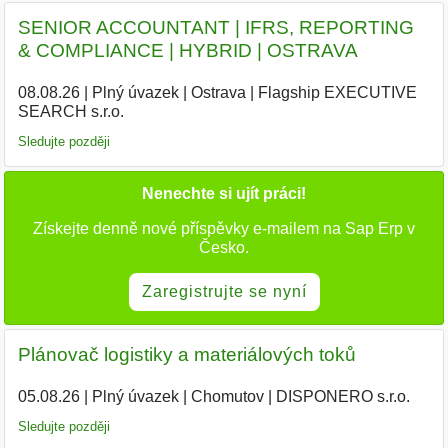
SENIOR ACCOUNTANT | IFRS, REPORTING
& COMPLIANCE | HYBRID | OSTRAVA
08.08.26
|
Plný úvazek
|
Ostrava
|
Flagship EXECUTIVE
SEARCH s.r.o.
|
Sledujte později
Nenechte si ujít práci!
Získejte denně nové příspěvky e-mailem na Sap Erp v
Česko.
Zaregistrujte se nyní
Plánovač logistiky a materiálových toků
05.08.26
|
Plný úvazek
|
Chomutov
|
DISPONERO s.r.o.
Sledujte později