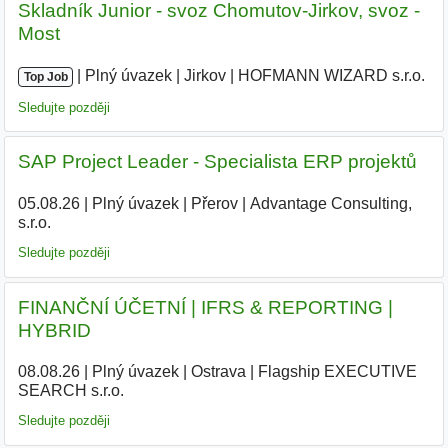
Skladník Junior - svoz Chomutov-Jirkov, svoz -
Most
|
|
Plný úvazek
|
Jirkov
|
HOFMANN WIZARD s.r.o.
Top Job
Sledujte později
SAP Project Leader - Specialista ERP projektů
05.08.26
|
Plný úvazek
|
Přerov
|
Advantage Consulting,
s.r.o.
|
Sledujte později
FINANČNÍ ÚČETNÍ | IFRS & REPORTING |
HYBRID
08.08.26
|
Plný úvazek
|
Ostrava
|
Flagship EXECUTIVE
SEARCH s.r.o.
|
Sledujte později