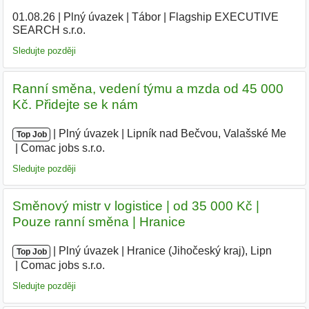
01.08.26
|
Plný úvazek
|
Tábor
|
Flagship EXECUTIVE
SEARCH s.r.o.
|
Sledujte později
Ranní směna, vedení týmu a mzda od 45 000
Kč. Přidejte se k nám
|
|
Plný úvazek
|
Lipník nad Bečvou, Valašské Me
|
Top Job
Comac jobs s.r.o.
|
Sledujte později
Směnový mistr v logistice | od 35 000 Kč |
Pouze ranní směna | Hranice
|
|
Plný úvazek
|
Hranice (Jihočeský kraj), Lipn
|
Top Job
Comac jobs s.r.o.
|
Sledujte později