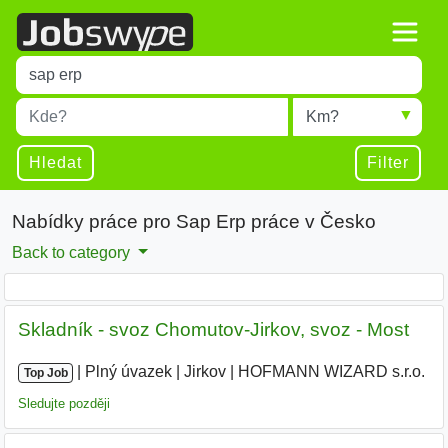
Title
Type 1 or more characters for results.
Místo
Radius
Type 1 or more characters for results.
Hledat
Filter
Nabídky práce pro Sap Erp práce v Česko
Back to category
Skladník - svoz Chomutov-Jirkov, svoz - Most
|
|
Plný úvazek
|
Jirkov
|
HOFMANN WIZARD s.r.o.
Top Job
Sledujte později