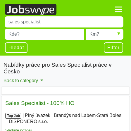
Title
Type 1 or more characters for results.
Místo
Radius
Type 1 or more characters for results.
Hledat
Filter
Nabídky práce pro Sales Specialist práce v
Česko
Back to category
Sales Specialist - 100% HO
|
|
Plný úvazek
|
Brandýs nad Labem-Stará Bolesl
|
Top Job
DISPONERO s.r.o.
Sledujte později