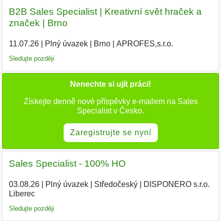
B2B Sales Specialist | Kreativní svět hraček a
značek | Brno
11.07.26
|
Plný úvazek
|
Brno
|
APROFES,s.r.o.
|
Sledujte později
Nenechte si ujít práci!
Získejte denně nové příspěvky e-mailem na Sales
Specialist v Česko.
Zaregistrujte se nyní
Sales Specialist - 100% HO
03.08.26
|
Plný úvazek
|
Středočeský
|
DISPONERO s.r.o.
Liberec
Sledujte později