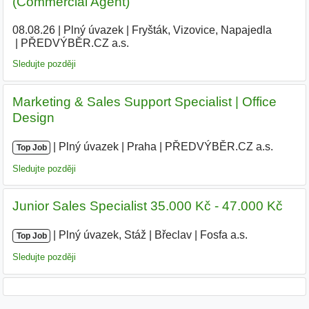
(Commercial Agent)
08.08.26
|
Plný úvazek
|
Fryšták, Vizovice, Napajedla
|
PŘEDVÝBĚR.CZ a.s.
Sledujte později
Marketing & Sales Support Specialist | Office
Design
|
|
Plný úvazek
|
Praha
|
PŘEDVÝBĚR.CZ a.s.
|
Top Job
Sledujte později
Junior Sales Specialist 35.000 Kč - 47.000 Kč
|
|
Plný úvazek, Stáž
|
Břeclav
|
Fosfa a.s.
|
Top Job
Sledujte později