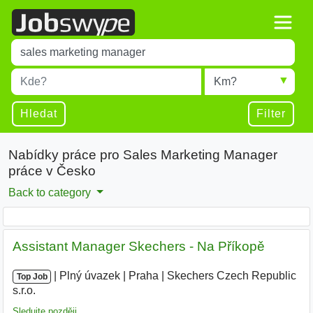
Title
Type 1 or more characters for results.
Místo
Radius
Type 1 or more characters for results.
Hledat
Filter
Nabídky práce pro Sales Marketing Manager
práce v Česko
Back to category
Assistant Manager Skechers - Na Příkopě
|
|
Plný úvazek
|
Praha
|
Skechers Czech Republic
Top Job
s.r.o.
|
Sledujte později