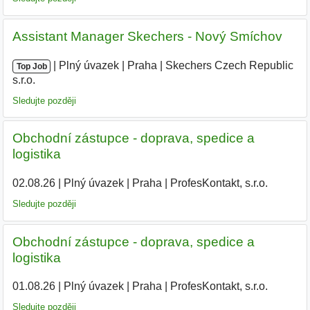
Assistant Manager Skechers - Nový Smíchov
|
|
Plný úvazek
|
Praha
|
Skechers Czech Republic
Top Job
s.r.o.
|
Sledujte později
Obchodní zástupce - doprava, spedice a
logistika ️
02.08.26
|
Plný úvazek
|
Praha
|
ProfesKontakt, s.r.o.
Sledujte později
Obchodní zástupce - doprava, spedice a
logistika ️
01.08.26
|
Plný úvazek
|
Praha
|
ProfesKontakt, s.r.o.
|
Sledujte později