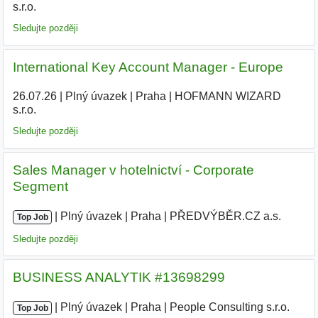
s.r.o.
|
Sledujte později
International Key Account Manager - Europe
26.07.26
|
Plný úvazek
|
Praha
|
HOFMANN WIZARD
s.r.o.
|
Sledujte později
Sales Manager v hotelnictví - Corporate
Segment
|
|
Plný úvazek
|
Praha
|
PŘEDVÝBĚR.CZ a.s.
Top Job
Sledujte později
BUSINESS ANALYTIK #13698299
|
|
Plný úvazek
|
Praha
|
People Consulting s.r.o.
Top Job