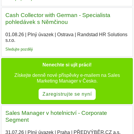
Cash Collector with German - Specialista
pohledávek s Němčinou
01.08.26
|
Plný úvazek
|
Ostrava
|
Randstad HR Solutions
s.r.o.
Sledujte později
Nenechte si ujít práci!
Získejte denně nové příspěvky e-mailem na Sales
Marketing Manager v Česko.
Zaregistrujte se nyní
Sales Manager v hotelnictví - Corporate
Segment
31.07.26
|
Plný úvazek
|
Praha
|
PŘEDVÝBĚR.CZ a.s.