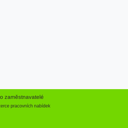
ro zaměstnavatelé
zerce pracovních nabídek