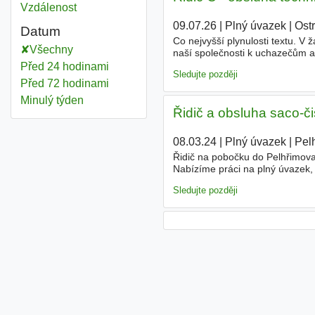
Vzdálenost
09.07.26
|
Plný úvazek
|
Ost
Datum
Co nejvyšší plynulosti textu. 
Všechny
naší společnosti k uchazečům a
(
sací
bagr, kanalizační vůz, je
Před 24 hodinami
Sledujte později
Před 72 hodinami
Minulý týden
Řidič a obsluha saco-či
08.03.24
|
Plný úvazek
|
Pel
Řidič na pobočku do Pelhřimova
Nabízíme práci na plný úvazek, 
týden pondělí - pátek. Pracovní
Sledujte později