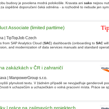
obu budovy je povolena modrá polokošile. Kravata ani
sako
nejsou nut
za úspěšné doporučení čeká odměna - a rozhodně to nebude jen sym
t Associate (limited parttime)
ha
|
TipTopJob Czech
|
ts from SAP Analytics Cloud (
SAC
) dashboards (onboarding to
SAC
will
evision, and modernization of data services manuals and standard operat
ing formats and platforms Supporting AI knowledge
 na zakázkách v ČR i zahraničí
rava
|
ManpowerGroup s.r.o.
jvyšší plynulosti textu. V žádném případě se nevyjadřuje genderově 
lečnosti k uchazečům a uchazečkám o volná pracovní místa. Práce se sp
 (vysokotlaká zařízení, roboti,
sací
bagry) Čištění průmyslových
iky | práce na zajímavých projektech