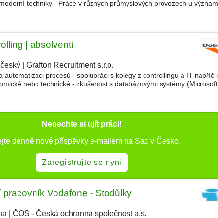
 moderní techniky - Práce v různých průmyslových provozech u význa
po ČR i Evropě
olling | absolventi
očeský
|
Grafton Recruitment s.r.o.
a automatizaci procesů - spolupráci s kolegy z controllingu a IT napří
nomické nebo technické - zkušenost s databázovými systémy (Microsof
cks) - znalost podnikových informačních technologií
Nenechte si ujít práci!
ejte denně nové příspěvky e-mailem na Sac v Česko.
Zaregistrujte se nyní
 pracovník Vodafone - Stodůlky
ha
|
ČOS - Česká ochranná společnost a.s.
|