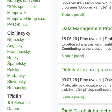
Brandýs nad Orlicí
Společenská - Mimo pracovní d
"SAK spol. s r.o."
programu "Doporuč kámoše" tě 
poděkování
Manpower
Sledujte později
ManpowerGroup s.r.o.
PATOK a.s.
Data Management Produc
Cizí jazyky
18.06.26
|
Plný úvazek
|
Pra
Německy
Excelbased analysis with insigh
Anglicky
Contributing to the creation, r
Francouzsky
procedures (SOPs) across evolv
Sledujte později
Rusky
Španělsky
Dělník v terénu | práce
Polsky
Maďarsky
09.07.26
|
Plný úvazek
|
Ost
Slovensky
Proto, aby bylo dosaženo co ne
Rumunsky
diskriminační přístup naší spo
technikou pro průmyslové čištění
Třídění
Sledujte později
Relevance
Datum
Řidič C - obsluha techn