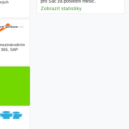
pro Sac za poslední měsíc.
mných
Zobrazit statistiky
pro Sac
č mezinárodním
t 365, SAP