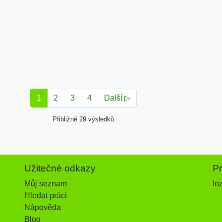
1
2
3
4
Další ▷
Přibližně 29 výsledků
Užitečné odkazy
P
Můj seznam
In
Hledat práci
Nápověda
Blog