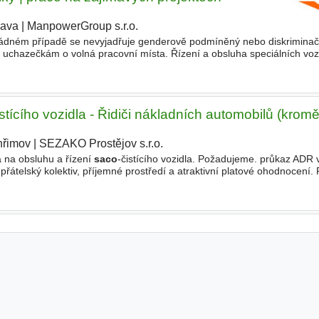
rava
|
ManpowerGroup s.r.o.
V žádném případě se nevyjadřuje genderově podmíněný nebo diskriminač
 uchazečkám o volná pracovní místa. Řízení a obsluha speciálních vozi
řáb, mixer) Práce na zajímavých průmyslových zakázkách
stícího vozidla - Řidiči nákladních automobilů (krom
hřimov
|
SEZAKO Prostějov s.r.o.
|
 na obsluhu a řízení
saco
-čistícího vozidla. Požadujeme. průkaz ADR
přátelský kolektiv, příjemné prostředí a atraktivní platové ohodnocení.
 poměr na dobu určitou, v případě spokojenosti