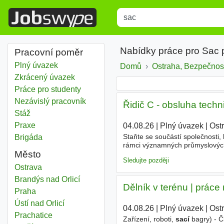
Title
Type 1 or more characters for r
Nabídky práce pro Sac 
Pracovní poměr
Plný úvazek
Domů
Ostraha, Bezpečnos
Zkrácený úvazek
Práce pro studenty
Nezávislý pracovník
Řidič C - obsluha techn
Stáž
Praxe
04.08.26
|
Plný úvazek
|
Ost
Staňte se součástí společnosti, 
Brigáda
rámci významných průmyslových 
Město
obsluha speciálních vozidel a te
Sledujte později
Sac
Ostrava
Sac
Brandýs nad Orlicí
Dělník v terénu | práce
Sac
Praha
Sac
Ústí nad Orlicí
04.08.26
|
Plný úvazek
|
Ost
Sac
Prachatice
Zařízení, roboti,
sací
bagry) - Č