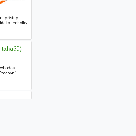
ní přístup
del a techniky
ě tahačů)
 výhodou.
 Pracovní