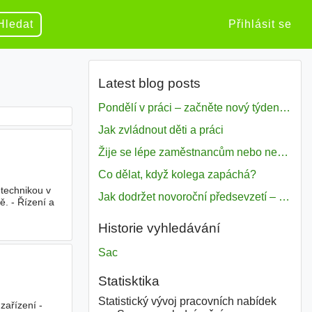
Hledat
Přihlásit se
Latest blog posts
Pondělí v práci – začněte nový týden s motivací
Jak zvládnout děti a práci
Žije se lépe zaměstnancům nebo nezavislým pracovníkům
Co dělat, když kolega zapáchá?
 technikou v
Jak dodržet novoroční předsevzetí – naše tipy pro dobrý začátek roku 2018
. - Řízení a
Historie vyhledávání
Sac
Statisktika
Statistický vývoj pracovních nabídek
zařízení -