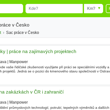
Místo
Radius
esults.
Type 1 or more characters for
results.
práce v Česko
t
Sac práce v Česko
iky | práce na zajímavých projektech
rava
|
Manpower
kde vaše řidičské zkušenosti využijete při práci se speciálními vozidly a
projektů. Jedná se o pozici do kmenového stavu společnosti v Ostravě
chniky (
sací
bagr, kanalizační vůz
 na zakázkách v ČR i zahraničí
rava
|
Manpower
ištění průmyslových technologií, potrubí, tepelných výměníků a dalších 