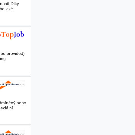
ností Díky
bolické
 be provided)
ing
podmíněný nebo
eciální