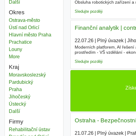
Další
města
Obsluha robotických zařízení a
zákazníků - Možnost cestování 
Sledujte později
Okres
Sac
Ostrava-město
Okres
Finanční analytik | contr
Sac
Ústí nad Orlicí
Okres
Sac
Hlavní město Praha
Okres
22.07.26
|
Plný úvazek
|
Jih
Sac
Prachatice
Okres
Moderních platforem, AI řešení 
Sac
Louny
Okres
prostředím - VŠ vzdělání - eko
More
districts
Analytics Cloud (
SAC
), Databri
Sledujte později
Kraj
Sac
Moravskoslezský
Kraj
Sac
Pardubický
Kraj
Získ
Sac
Praha
Kraj
Sac
Jihočeský
Kraj
Sac
Ústecký
Kraj
Další
kraj
Ostraha - Bezpečnostní
Firmy
Rehabilitační ústav
21.07.26
|
Plný úvazek
|
Pra