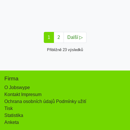
1
2
Další ▷
Přibližně 23 výsledků
Firma
O Jobswype
Kontakt Impresum
Ochrana osobních údajů Podmínky užití
Tisk
Statistika
Anketa