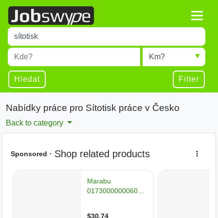
Title
Type 1 or more characters for results.
Místo
Radius
Type 1 or more characters for results.
Hledat
Filter
Nabídky práce pro Sítotisk práce v Česko
Back to category