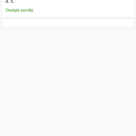
a. s.
|
Sledujte později