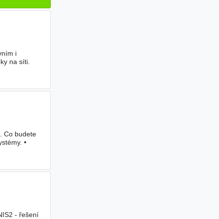
vním i
y na síti.
a. Co budete
ystémy. •
NIS2 - řešení