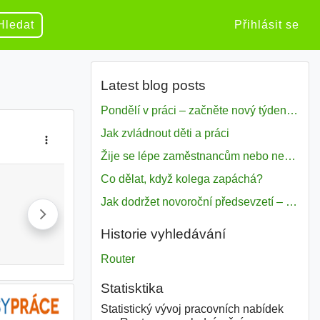
Hledat
Přihlásit se
Latest blog posts
Pondělí v práci – začněte nový týden s motivací
Jak zvládnout děti a práci
Žije se lépe zaměstnancům nebo nezavislým pracovníkům
Co dělat, když kolega zapáchá?
Jak dodržet novoroční předsevzetí – naše tipy pro dobrý začátek roku 2018
Historie vyhledávání
Router
Statisktika
Statistický vývoj pracovních nabídek