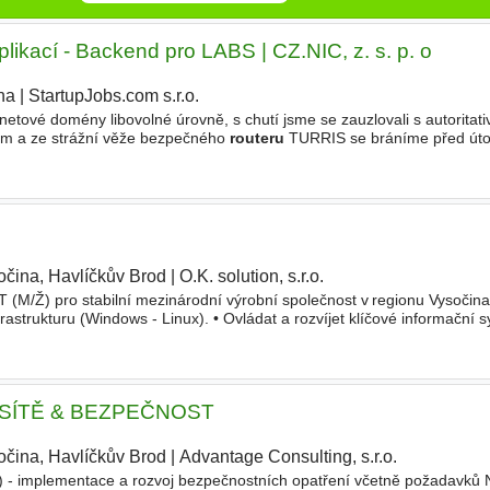
ikací - Backend pro LABS | CZ.NIC, z. s. p. o
ha
|
StartupJobs.com s.r.o.
netové domény libovolné úrovně, s chutí jsme se zauzlovali s autoritati
m a ze strážní věže bezpečného
routeru
TURRIS se bráníme před útok
me a provozujeme internetovou identitu mojeID. PRACUJEME
očina, Havlíčkův Brod
|
O.K. solution, s.r.o.
T (M/Ž) pro stabilní mezinárodní výrobní společnost v regionu Vysočin
rastrukturu (Windows - Linux). • Ovládat a rozvíjet klíčové informační s
che,
routery
, firewally, segmentace, WiFi
, SÍTĚ & BEZPEČNOST
očina, Havlíčkův Brod
|
Advantage Consulting, s.r.o.
|
iFi) - implementace a rozvoj bezpečnostních opatření včetně požadavků 