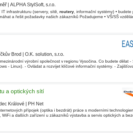
měř
|
ALPHA StylSoft, s.r.o.
|
 IT infrastrukturu (servery, sítě,
routery
, informační systémy) • budete
omáhat a řešit požadavky našich zákazníků Požadujeme • VŠ/SŠ vzdělání
nalost Windows serverů a Active
íčkův Brod
|
O.K. solution, s.r.o.
ní mezinárodní výrobní společnost v regionu Vysočina. Co budete dělat -
ws - Linux). - Ovládat a rozvíjet klíčové informační systémy. - Zajišťov
ally, segmentace, WiFi). - Nastavovat
tu a optických sítí
dec Králové
|
PH Net
internetových přípojek (optika i bezdrát) práce s moderními technologie
, WiFi a dalších zařízení u zákazníků výstavba a servis optických a bez
extrém, ale strach z žebříku se moc