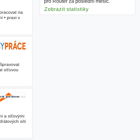
pro Router za poslední měsíc.
Zobrazit statistiky
pro Router
 pracovat na
 • praxi v
 Spravovat
at síťovou
mi a síťovými
drátových sítí