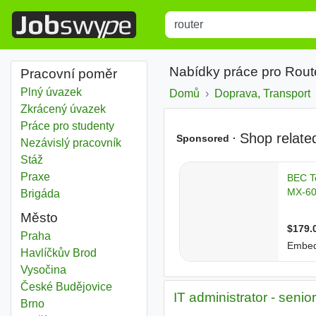
Title
Type 1 or more characters for r
Nabídky práce pro Rout
Pracovní poměr
Plný úvazek
Domů
Doprava, Transport
Zkrácený úvazek
Práce pro studenty
Nezávislý pracovník
Stáž
Praxe
Brigáda
Město
Router
Praha
Router
Havlíčkův Brod
Router
Vysočina
Router
České Budějovice
IT administrator - senior
Router
Brno