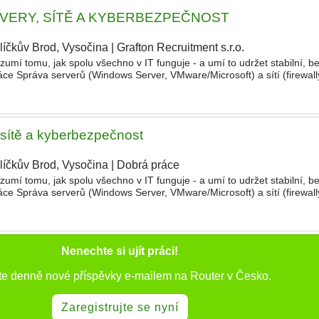
ERVERY, SÍTĚ A KYBERBEZPEČNOST
líčkův Brod, Vysočina
|
Grafton Recruitment s.r.o.
|
umí tomu, jak spolu všechno v IT funguje - a umí to udržet stabilní, 
áce Správa serverů (Windows Server, VMware/Microsoft) a sítí (firewall
NS, DHCP a řešení incidentů v provozu. Dohled nad IT
, sítě a kyberbezpečnost
líčkův Brod, Vysočina
|
Dobrá práce
umí tomu, jak spolu všechno v IT funguje - a umí to udržet stabilní, 
áce Správa serverů (Windows Server, VMware/Microsoft) a sítí (firewall
NS, DHCP a řešení incidentů v provozu. Dohled nad IT
Nenechte si ujít práci!
te denně nové příspěvky e-mailem na Router v Česko.
Zaregistrujte se nyní