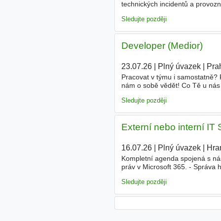
technických incidentů a provozní
využití PowerShellu pro automa
Sledujte později
Developer (Medior)
23.07.26
|
Plný úvazek
|
Pra
Pracovat v týmu i samostatně? P
nám o sobě vědět! Co Tě u nás 
se držet trendy a poslední aktua
Sledujte později
Externí nebo interní IT
16.07.26
|
Plný úvazek
|
Hran
Kompletní agenda spojená s ná
práv v Microsoft 365. - Správa 
hardwaru, správa firemní Wi-Fi
Sledujte později