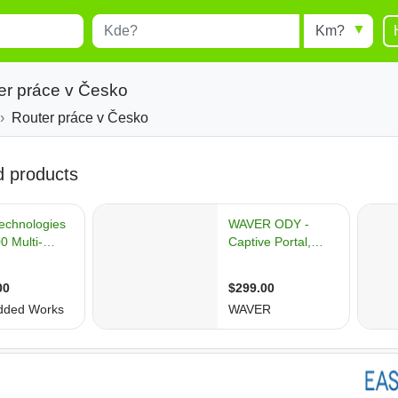
Místo
Radius
esults.
Type 1 or more characters for
results.
er práce v Česko
Router práce v Česko