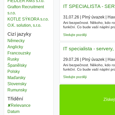
FIEDLER AMS s.r.o.
IT SPECIALISTA - S
Grafton Recruitment
s.r.o.
31.07.26
|
Plný úvazek
|
Hav
KOTLE SÝKORA s.r.o.
Ani bezpečnost. Někoho, kdo roz
O.K. solution, s.r.o.
funkční. Co bude vaší náplní pr
WiFi). Administrace AD, GPO, D
Cizí jazyky
Sledujte později
Německy
Anglicky
IT specialista - servery
Francouzsky
Rusky
29.07.26
|
Plný úvazek
|
Hav
Ani bezpečnost. Někoho, kdo roz
Španělsky
funkční. Co bude vaší náplní pr
Polsky
WiFi). Administrace AD, GPO, D
Sledujte později
Maďarsky
Slovensky
Rumunsky
Třídění
Získej
Relevance
Datum