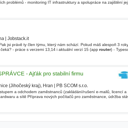
ch problémů - monitoring IT infrastruktury a spolupráce na zajištění jej
tizaci správy systémů
ha
|
Jobstack.it
|
ak jsi právě ty člen týmu, který nám schází. Pokud máš alespoň 3 roky
čeká? - práce s verzemi 13,14 i aktuální verzí 15 (app
router
) - Types
lizace balíčků - merge requests co Ti
 SPRÁVCE - Ajťák pro stabilní firmu
ice (Jihočeský kraj), Hran
|
PB SCOM s.r.o.
|
stupem a odchodem zaměstnanců (zakládání/rušení e-mailů, licencí a 
hardwaru a sítě Příprava nových počítačů pro zaměstnance, údržba stá
,
routerů
a VPN. - Bezpečnost a zálohování Dohled