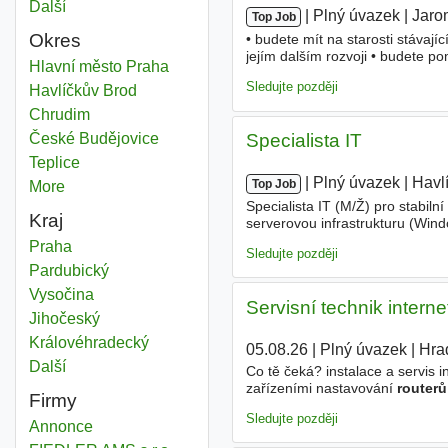
Další
města
|
|
Plný úvazek
|
Jaro
Top Job
Okres
• budete mít na starosti stávající
jejím dalším rozvoji • budete p
Router
Hlavní město Praha
Okres
oboru IT • řidičský průkaz B • z
Sledujte později
Router
Havlíčkův Brod
Okres
Router
Chrudim
Okres
Router
České Budějovice
Okres
Specialista IT
Router
Teplice
Okres
|
|
Plný úvazek
|
Havl
Top Job
More
districts
Specialista IT (M/Ž) pro stabil
Kraj
serverovou infrastrukturu (Windo
správu (switche,
routery
, firew
Router
Praha
Kraj
Sledujte později
Router
Pardubický
Kraj
Router
Vysočina
Kraj
Servisní technik interne
Router
Jihočeský
Kraj
Router
Královéhradecký
Kraj
05.08.26
|
Plný úvazek
|
Hra
Další
kraj
Co tě čeká? instalace a servis 
zařízeními nastavování
routerů
Firmy
občas práce ve výškách (žádný 
Sledujte později
Annonce