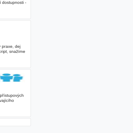
í dostupnosti -
 praxe, dej
cript, snažíme
přístupových
vajícího