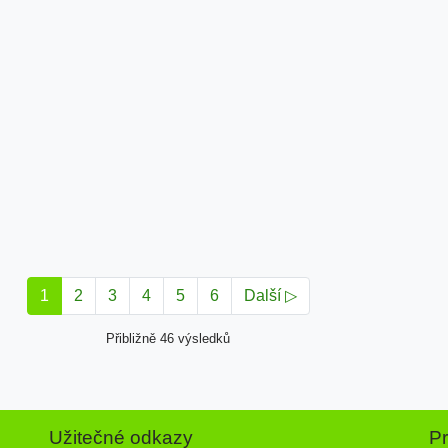
1
2
3
4
5
6
Další ▷
Přibližně 46 výsledků
Užitečné odkazy
P