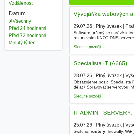
Vzdálenost
Datum
Vývojář/ka webových apl
Všechny
29.07.26
|
Plný úvazek
|
Pra
Před 24 hodinami
Software určený ke správě inter
Před 72 hodinami
rekurzivním KNOT DNS servere
Minulý týden
Mimo výše uvedené také vyvíjí
Sledujte později
Specialista IT (A665)
28.07.26
|
Plný úvazek
|
Vys
Obsazujeme pozici Specialista I
dělat • Spravovat serverovou inf
Zajišťovat síťovou správu (swit
Sledujte později
IT ADMIN - SERVERY
25.07.26
|
Plný úvazek
|
Vys
Switche,
routery
, firewally, W