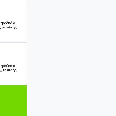
bezpečné a
y,
routery
,
bezpečné a
y,
routery
,