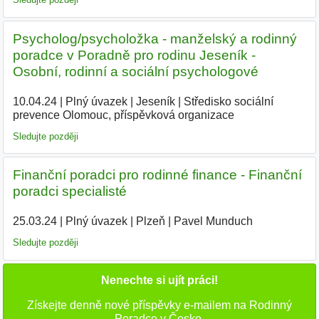
Psycholog/psycholožka - manželský a rodinný
poradce v Poradně pro rodinu Jeseník -
Osobní, rodinní a sociální psychologové
10.04.24
|
Plný úvazek
|
Jeseník
|
Středisko sociální
prevence Olomouc, příspěvková organizace
|
Sledujte později
Finanční poradci pro rodinné finance - Finanční
poradci specialisté
25.03.24
|
Plný úvazek
|
Plzeň
|
Pavel Munduch
|
Sledujte později
Nenechte si ujít práci!
Získejte denně nové příspěvky e-mailem na Rodinný
Poradce v Česko.