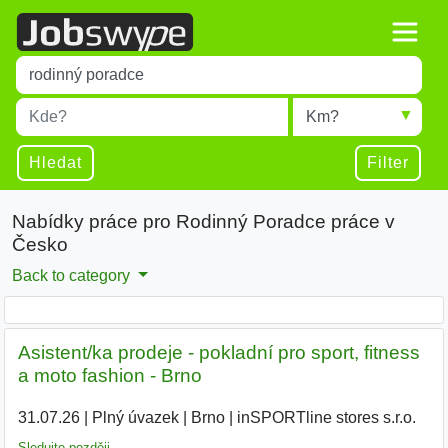
Title
Type 1 or more characters for results.
Místo
Radius
Type 1 or more characters for results.
Hledat
Filter
Nabídky práce pro Rodinný Poradce práce v
Česko
Back to category
Asistent/ka prodeje - pokladní pro sport, fitness
a moto fashion - Brno
31.07.26
|
Plný úvazek
|
Brno
|
inSPORTline stores s.r.o.
Sledujte později