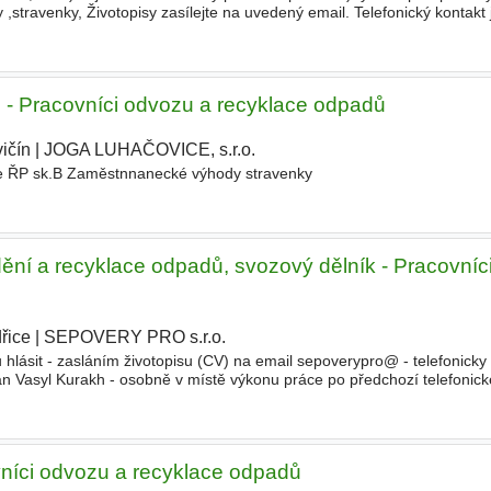
stravenky, Životopisy zasílejte na uvedený email. Telefonický kontakt
 - Pracovníci odvozu a recyklace odpadů
ičín
|
JOGA LUHAČOVICE, s.r.o.
|
e ŘP sk.B Zaměstnnanecké výhody stravenky
ění a recyklace odpadů, svozový dělník - Pracovníc
řice
|
SEPOVERY PRO s.r.o.
|
hlásit - zasláním životopisu (CV) na email sepoverypro@ - telefonicky 
an Vasyl Kurakh - osobně v místě výkonu práce po předchozí telefonic
yklace odpadů
, pomocné práce
ovníci odvozu a recyklace odpadů