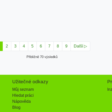
2
3
4
5
6
7
8
9
Další ▷
Přibližně 70 výsledků
Užitečné odkazy
P
Můj seznam
In
Hledat práci
Nápověda
Blog