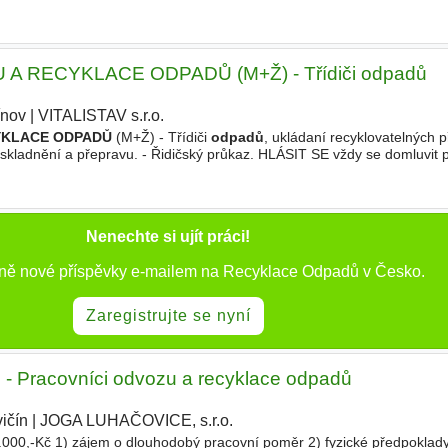
A RECYKLACE ODPADŮ (M+Ž) - Třídiči odpadů
ínov
|
VITALISTAV s.r.o.
|
YKLACE ODPADŮ
(M+Ž) - Třídiči
odpadů
, ukládaní recyklovatelných 
 uskladnění a přepravu. - Řidičský průkaz. HLÁSIT SE vždy se domluvit
vnu), Dolynskyj Volodymyr, tel. 775 401 554 - volat
Nenechte si ujít práci!
nně nové příspěvky e-mailem na Recyklace Odpadů v Česko.
Zaregistrujte se nyní
 - Pracovníci odvozu a recyklace odpadů
ičín
|
JOGA LUHAČOVICE, s.r.o.
|
000,-Kč 1) zájem o dlouhodobý pracovní poměr 2) fyzické předpoklad