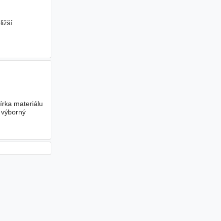
ižší
írka materiálu
, výborný