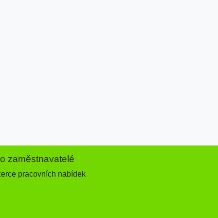
ro zaměstnavatelé
zerce pracovních nabídek