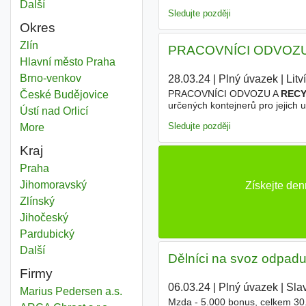
Další
města
Sledujte později
Okres
Recyklace odpadů
Zlín
Okres
PRACOVNÍCI ODVOZU 
Recyklace odpadů
Hlavní město Praha
Okres
Recyklace odpadů
Brno-venkov
Okres
28.03.24
|
Plný úvazek
|
Litv
PRACOVNÍCI ODVOZU A
REC
Recyklace odpadů
České Budějovice
Okres
určených kontejnerů pro jejich
Recyklace odpadů
Ústí nad Orlicí
Okres
telefonicky (nechodit na provozo
Sledujte později
More
districts
Kraj
Recyklace odpadů
Praha
Kraj
Recyklace odpadů
Jihomoravský
Kraj
Získejte de
Recyklace odpadů
Zlínský
Kraj
Recyklace odpadů
Jihočeský
Kraj
Recyklace odpadů
Pardubický
Kraj
Další
kraj
Dělníci na svoz odpadu
Firmy
06.03.24
|
Plný úvazek
|
Slav
Marius Pedersen a.s.
Mzda - 5.000 bonus, celkem 30.