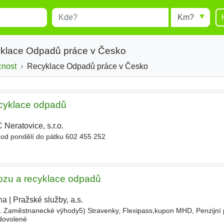
Místo
Radius
esults.
Type 1 or more characters for
results.
yklace Odpadů práce v Česko
cnost
Recyklace Odpadů práce v Česko
ecyklace odpadů
Neratovice, s.r.o.
|
y od pondělí do pátku 602 455 252
vozu a recyklace odpadů
ha
|
Pražské služby, a.s.
|
Zaměstnanecké výhody5) Stravenky, Flexipass,kupon MHD, Penzijní př
 dovolené