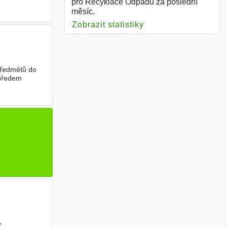
pro Recyklace Odpadů za poslední
měsíc.
Zobrazit statistiky
pro Recyklace Odp
předmětů do
 předem
y