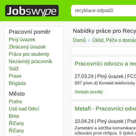
Title
Type 1 or more characters for r
Nabídky práce pro Rec
Pracovní poměr
Plný úvazek
Domů
Úklid, Péče o domá
Zkrácený úvazek
Práce pro studenty
Nezávislý pracovník
Pracovníci odvozu a r
Stáž
Praxe
27.03.24
|
Plný úvazek
|
FCC 
§97 písm.d) Kontakt telefonick
Brigáda
Sledujte později
Město
Recyklace odpadů
Praha
Metaři - Pracovníci od
Recyklace odpadů
Ústí nad Orlicí
Recyklace odpadů
Brno
10.04.24
|
Plný úvazek
|
Pra
Recyklace odpadů
Říčany
Zametání a údržba komunikace. 
Recyklace odpadů
Říčany
očkování proti chřipce, 5 týdnů