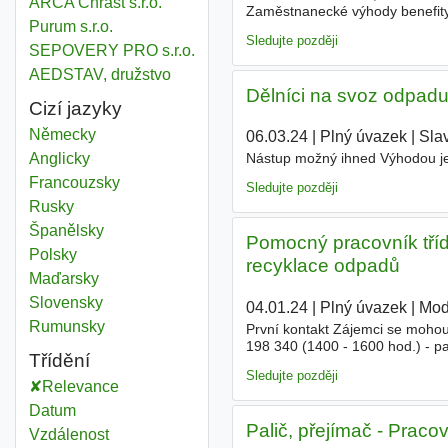
ARCA Chrast s.r.o.
Zaměstnanecké výhody benefity ,
Purum s.r.o.
pracovní dny 600-1500
Sledujte později
SEPOVERY PRO s.r.o.
AEDSTAV, družstvo
Dělníci na svoz odpadu
Cizí jazyky
Německy
06.03.24
|
Plný úvazek
|
Slav
Anglicky
Nástup možný ihned Výhodou j
Francouzsky
Sledujte později
Rusky
Španělsky
Pomocný pracovník tříd
Polsky
recyklace odpadů
Maďarsky
Slovensky
04.01.24
|
Plný úvazek
|
Mod
Rumunsky
První kontakt Zájemci se mohou 
198 340 (1400 - 1600 hod.) - p
Třídění
Náplň práce svoz, třídění a
rec
Sledujte později
Relevance
Datum
Palič, přejímač - Prac
Vzdálenost