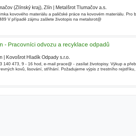
ačov (Zlínský kraj), Zlín
|
Metalšrot Tlumačov a.s.
|
mka kovového materiálu a paličské práce na kovovém materiálu. Pro bl
5489 V případě zájmu zašlete životopis na metalsrot@
in - Pracovníci odvozu a recyklace odpadů
ín
|
Kovošrot Hladík Odpady s.r.o.
|
03 140 473, 9 - 16 hod, e-mail prace@ - zasílat životopisy. Výkup a přeb
revných kovů, lisování, stříhání. Požadujeme výpis z trestního rejstříku
n nad 15 kg