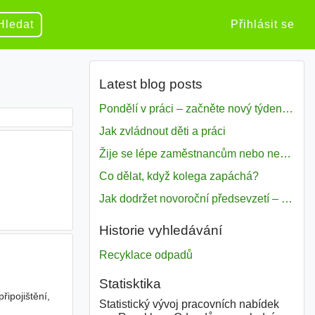
Hledat
Přihlásit se
Latest blog posts
Pondělí v práci – začněte nový týden s motivací
Jak zvládnout děti a práci
Žije se lépe zaměstnancům nebo nezavislým pracovníkům
Co dělat, když kolega zapáchá?
Jak dodržet novoroční předsevzetí – naše tipy pro dobrý začátek roku 2018
Historie vyhledávání
Recyklace odpadů
Statisktika
ipojištění,
Statistický vývoj pracovních nabídek