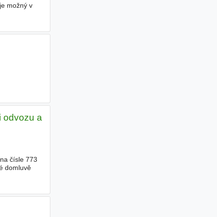
 je možný v
i odvozu a
na čísle 773
ké domluvě