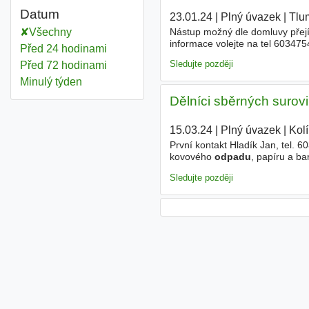
Datum
23.01.24
|
Plný úvazek
|
Tlum
Nástup možný dle domluvy přejí
Všechny
informace volejte na tel 60347
Před 24 hodinami
Sledujte později
Před 72 hodinami
Minulý týden
Dělníci sběrných surov
15.03.24
|
Plný úvazek
|
Kol
První kontakt Hladík Jan, tel. 6
kovového
odpadu
, papíru a ba
zdravotní stav - zvedání břeme
Sledujte později