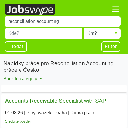
Title
Type 1 or more characters for results.
Místo
Radius
Type 1 or more characters for results.
Hledat
Filter
Nabídky práce pro Reconciliation Accounting
práce v Česko
Back to category
Accounts Receivable Specialist with SAP
01.08.26
|
Plný úvazek
|
Praha
|
Dobrá práce
Sledujte později