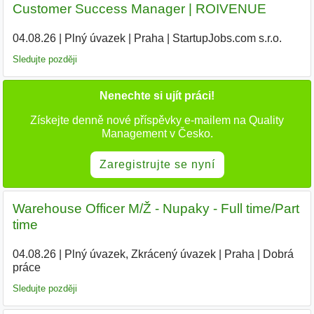
Customer Success Manager | ROIVENUE
04.08.26
|
Plný úvazek
|
Praha
|
StartupJobs.com s.r.o.
Sledujte později
Nenechte si ujít práci!
Získejte denně nové příspěvky e-mailem na Quality
Management v Česko.
Zaregistrujte se nyní
Warehouse Officer M/Ž - Nupaky - Full time/Part
time
04.08.26
|
Plný úvazek, Zkrácený úvazek
|
Praha
|
Dobrá
práce
Sledujte později