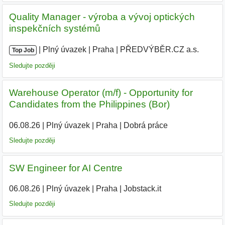
Quality Manager - výroba a vývoj optických
inspekčních systémů
|
|
Plný úvazek
|
Praha
|
PŘEDVÝBĚR.CZ a.s.
|
Top Job
Sledujte později
Warehouse Operator (m/f) - Opportunity for
Candidates from the Philippines (Bor)
06.08.26
|
Plný úvazek
|
Praha
|
Dobrá práce
Sledujte později
SW Engineer for AI Centre
06.08.26
|
Plný úvazek
|
Praha
|
Jobstack.it
Sledujte později