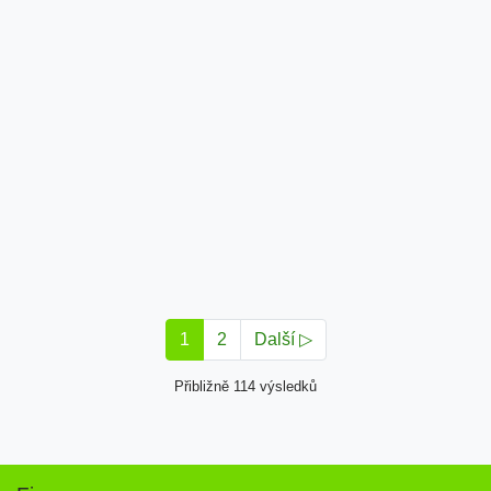
1
2
Další ▷
Přibližně 114 výsledků