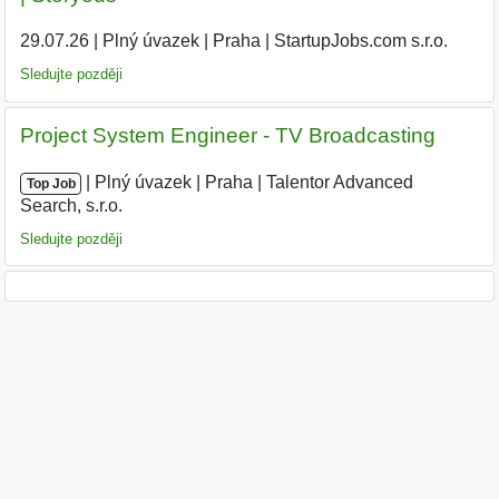
29.07.26
|
Plný úvazek
|
Praha
|
StartupJobs.com s.r.o.
Sledujte později
Project System Engineer - TV Broadcasting
|
|
Plný úvazek
|
Praha
|
Talentor Advanced
Top Job
Search, s.r.o.
|
Sledujte později