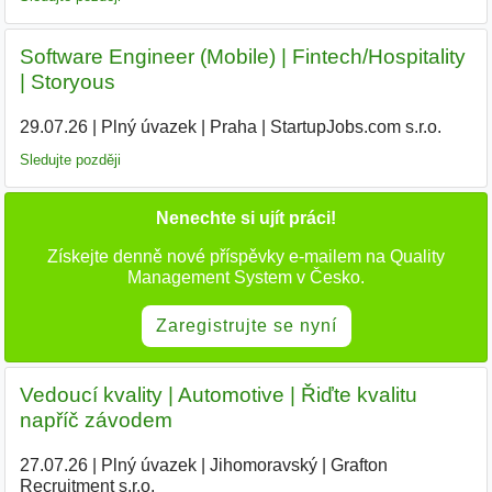
Software Engineer (Mobile) | Fintech/Hospitality
| Storyous
29.07.26
|
Plný úvazek
|
Praha
|
StartupJobs.com s.r.o.
Sledujte později
Nenechte si ujít práci!
Získejte denně nové příspěvky e-mailem na Quality
Management System v Česko.
Zaregistrujte se nyní
Vedoucí kvality | Automotive | Řiďte kvalitu
napříč závodem
27.07.26
|
Plný úvazek
|
Jihomoravský
|
Grafton
Recruitment s.r.o.