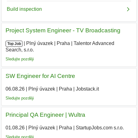
Project System Engineer - TV Broadcasting
|
|
Plný úvazek
|
Praha
|
Talentor Advanced
Top Job
Search, s.r.o.
|
Sledujte později
SW Engineer for AI Centre
06.08.26
|
Plný úvazek
|
Praha
|
Jobstack.it
Sledujte později
Principal QA Engineer | Wultra
01.08.26
|
Plný úvazek
|
Praha
|
StartupJobs.com s.r.o.
|
Sledujte později