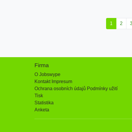
1
2
Firma
O Jobswype
Kontakt Impresum
Ochrana osobních údajů Podmínky užití
Tisk
Statistika
Anketa