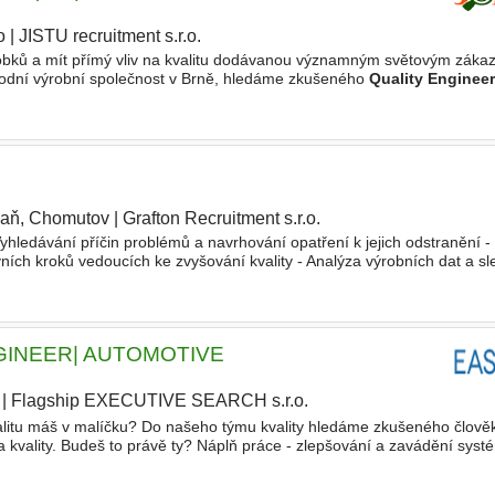
o
|
JISTU recruitment s.r.o.
|
robků a mít přímý vliv na kvalitu dodávanou významným světovým záka
árodní výrobní společnost v Brně, hledáme zkušeného
Quality Enginee
blasti kvality a bude spolupracovat napříč
aň, Chomutov
|
Grafton Recruitment s.r.o.
Vyhledávání příčin problémů a navrhování opatření k jejich odstranění 
ních kroků vedoucích ke zvyšování kvality - Analýza výrobních dat a s
ikovat trendy a potenciální rizika - Koord
GINEER| AUTOMOTIVE
|
Flagship EXECUTIVE SEARCH s.r.o.
|
alitu máš v malíčku? Do našeho týmu kvality hledáme zkušeného člověk
kvality. Budeš to právě ty? Náplň práce - zlepšování a zavádění systé
- identifikace a hledání nápravných opatření