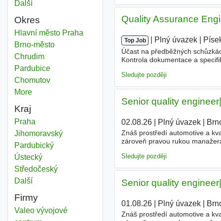
Další
města
Quality Assurance Eng
Okres
Quality engineer
Hlavní město Praha
Okres
|
|
Plný úvazek
|
Píse
Top Job
Quality engineer
Brno-město
Okres
Účast na předběžných schůzkách
Quality engineer
Chrudim
Okres
Kontrola dokumentace a specifika
Quality engineer
Pardubice
Okres
Vypracování analýzy nedostatků
Sledujte později
Quality engineer
Chomutov
Okres
More
districts
Senior quality engineer
Kraj
Quality engineer
Praha
Kraj
02.08.26
|
Plný úvazek
|
Brn
Znáš prostředí automotive a kv
Quality engineer
Jihomoravský
Kraj
zároveň pravou rukou manažera 
Quality engineer
Pardubický
Kraj
jakosti - řízení analýzy neshod 
Sledujte později
Quality engineer
Ústecký
Kraj
Quality engineer
Středočeský
Kraj
Další
kraj
Senior quality engineer
Firmy
01.08.26
|
Plný úvazek
|
Brn
Valeo vývojové
Znáš prostředí automotive a kv