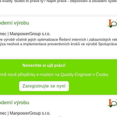
kvality. Budeš to právě ty? Náplň práce - zlepšování a zavádění systé
- identifikace a hledání nápravných opatření
oderní výrobu
nec
|
ManpowerGroup s.r.o.
ve výrobě včetně jejich optimalizace Řešení interních i zákaznických re
ýza neshod a implementace preventivních kroků ve výrobě Spolupráce
 projektů Tvorba a správa kvalitářské dokumentace dle
Nenechte si ujít práci!
enně nové příspěvky e-mailem na Quality Engineer v Česko.
Zaregistrujte se nyní
oderní výrobu
nec
|
ManpowerGroup s.r.o.