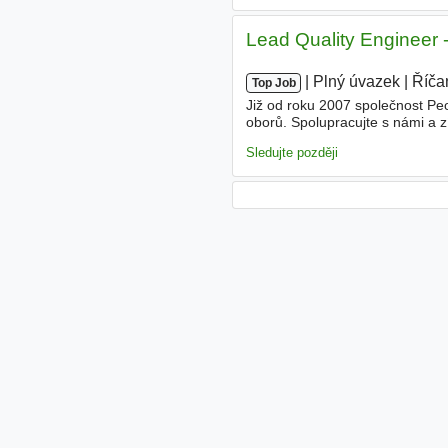
Lead Quality Engineer -
|
|
Plný úvazek
|
Říča
Top Job
Již od roku 2007 společnost Pe
oborů. Spolupracujte s námi a z
pracovní příležitost pro Vás! Co
Sledujte později