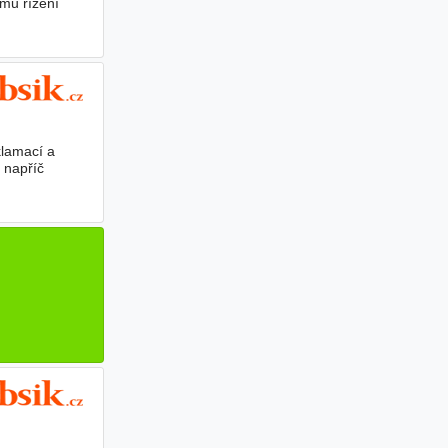
mu řízení
klamací a
 napříč