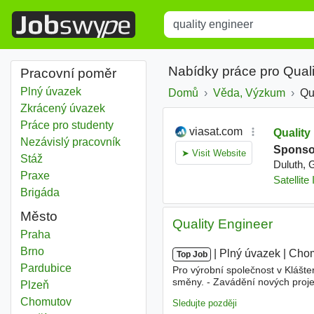
Title
Type 1 or more characters for r
Nabídky práce pro Qual
Pracovní poměr
Plný úvazek
Domů
Věda, Výzkum
Qu
Zkrácený úvazek
Práce pro studenty
Nezávislý pracovník
Stáž
Praxe
Brigáda
Město
Quality Engineer
Quality engineer
Praha
Quality engineer
Brno
|
|
Plný úvazek
|
Cho
Top Job
Quality engineer
Pardubice
Pro výrobní společnost v Klášte
směny. - Zavádění nových proje
Quality engineer
Plzeň
chybovosti svěřených procesů -
Quality engineer
Chomutov
Sledujte později