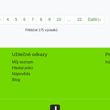
3
4
5
6
7
8
9
10
…
22
Další ▷
Přibližně 175 výsledků
Užitečné odkazy
P
Můj seznam
In
Hledat práci
Nápověda
Blog