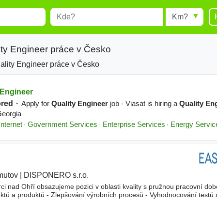
Místo
Radius
esults.
Type 1 or more characters for
results.
ity Engineer práce v Česko
ality Engineer práce v Česko
mutov
|
DISPONERO s.r.o.
rci nad Ohří obsazujeme pozici v oblasti kvality s pružnou pracovní do
ktů a produktů - Zlepšování výrobních procesů - Vyhodnocování testů 
 Tvorba dokumentace a sestavování reportů pro o