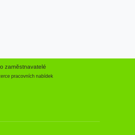
ro zaměstnavatelé
zerce pracovních nabídek