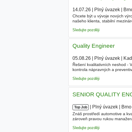
14.07.26
|
Plný úvazek
|
Brn
Chcete být u vývoje nových vý
našeho klienta, stabilní mezin
hlavním partnerem zákazníků v o
Sledujte později
Quality Engineer
05.08.26
|
Plný úvazek
|
Kad
Řešení kvalitativních neshod - 
kontrola nápravných a preventiv
ukazatelů kvality s cílem identif
Sledujte později
SENIOR QUALITY EN
|
|
Plný úvazek
|
Brno
Top Job
Znáš prostředí automotive a kv
zároveň pravou rukou manažera 
jakosti - řízení analýzy neshod 
Sledujte později