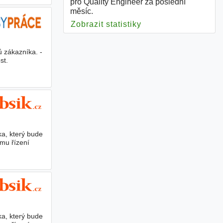
pro Quality Engineer za poslední
měsíc.
Zobrazit statistiky
pro Quality Enginee
 zákazníka. -
st.
a, který bude
mu řízení
a, který bude