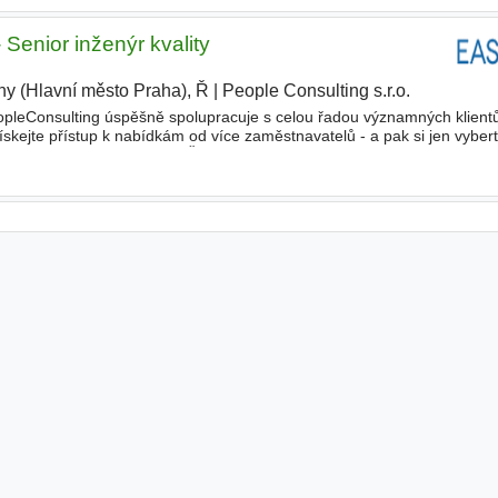
 Senior inženýr kvality
ny (Hlavní město Praha), Ř
|
People Consulting s.r.o.
|
opleConsulting úspěšně spolupracuje s celou řadou významných klient
ískejte přístup k nabídkám od více zaměstnavatelů - a pak si jen vybert
 bude Vaší náplní práce? - Řešení kvalitati