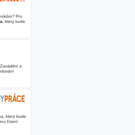
zníkům? Pro
ra
, který bude
- Zavádění a
ledování
a, který bude
mu řízení