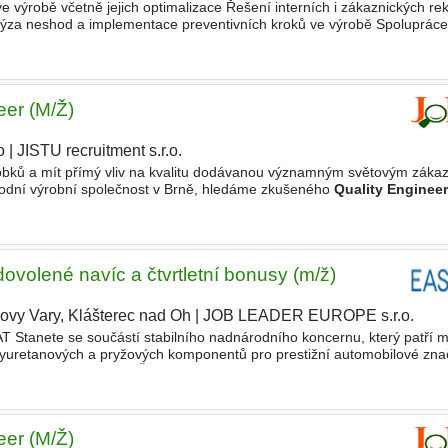
ve výrobě včetně jejich optimalizace Řešení interních i zákaznických re
ýza neshod a implementace preventivních kroků ve výrobě Spolupráce
 projektů Tvorba a správa kvalitářské dokumentace dle
eer (M/Ž)
o
|
JISTU recruitment s.r.o.
robků a mít přímý vliv na kvalitu dodávanou významným světovým záka
árodní výrobní společnost v Brně, hledáme zkušeného
Quality Enginee
blasti kvality a bude spolupracovat napříč
dovolené navíc a čtvrtletní bonusy (m/ž)
lovy Vary, Klášterec nad Oh
|
JOB LEADER EUROPE s.r.o.
|
nete se součástí stabilního nadnárodního koncernu, který patří m
lyuretanových a pryžových komponentů pro prestižní automobilové zna
a. Naše společnost v České republice zaměstnává přes 1 000 ko
eer (M/Ž)