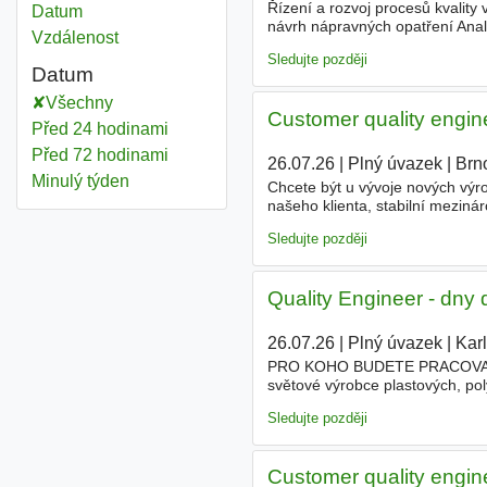
Řízení a rozvoj procesů kvality 
Datum
návrh nápravných opatření Anal
Vzdálenost
odděleními při zavádění nových
Sledujte později
Datum
Všechny
Customer quality engin
Před 24 hodinami
Před 72 hodinami
26.07.26
|
Plný úvazek
|
Brn
Minulý týden
Chcete být u vývoje nových vý
našeho klienta, stabilní mezin
hlavním partnerem zákazníků v o
Sledujte později
Quality Engineer - dny 
26.07.26
|
Plný úvazek
|
Kar
PRO KOHO BUDETE PRACOVAT Sta
světové výrobce plastových, po
Toyota, Mercedes, Ford či Hond
Sledujte později
Customer quality engin