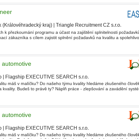
ineer
k (Královéhradecký kraj)
|
Triangle Recruitment CZ s.r.o.
|
 k přezkoumání programu a účast na zajištění splnitelnosti požadavků
cí zákazníka s cílem zajistit splnění požadavků na kvalitu a spolehlivo
 a plán jejich odstranění. - Zaměření na APQP a z
| automotive
o
|
Flagship EXECUTIVE SEARCH s.r.o.
alitu máš v malíčku? Do našeho týmu kvality hledáme zkušeného člověk
kvality. Budeš to právě ty? Náplň práce - zlepšování a zavádění systé
- identifikace a hledání nápravných opatření
| automotive
o
|
Flagship EXECUTIVE SEARCH s.r.o.
|
alitu máš v malíčku? Do našeho týmu kvality hledáme zkušeného člověk