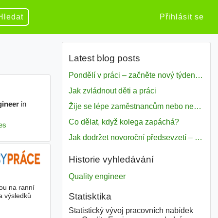
Hledat
Přihlásit se
Latest blog posts
Pondělí v práci – začněte nový týden s motivací
Jak zvládnout děti a práci
Žije se lépe zaměstnancům nebo nezavislým pracovníkům
Co dělat, když kolega zapáchá?
Jak dodržet novoroční předsevzetí – naše tipy pro dobrý začátek roku 2018
Historie vyhledávání
Quality engineer
bou na ranní
Statisktika
a výsledků
Statistický vývoj pracovních nabídek