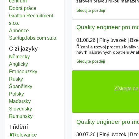
centrum
zároveň pravou rukou manažera 
jakosti - řízení analýzy neshod 
Dobrá práce
Sledujte později
Grafton Recruitment
s.r.o.
Quality engineer pro m
Annonce
StartupJobs.com s.r.o.
01.08.26
|
Plný úvazek
|
Bze
Řízení a rozvoj procesů kvality 
Cizí jazyky
návrh nápravných opatření Anal
Německy
odděleními při zavádění nových
Sledujte později
Anglicky
Francouzsky
Rusky
Španělsky
Získejte d
Polsky
Maďarsky
Slovensky
Rumunsky
Quality engineer pro m
Třídění
30.07.26
|
Plný úvazek
|
Bze
Relevance