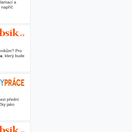
klamací a
 napříč
zníkům? Pro
ra
, který bude
ezi přední
čky jako