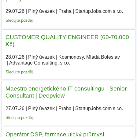
29.07.26
|
Plný úvazek
|
Praha
|
StartupJobs.com s.r.o.
Sledujte později
CUSTOMER QUALITY ENGINEER (60-70.000
Kč)
28.07.26
|
Plný úvazek
|
Kosmonosy, Mladá Boleslav
|
Advantage Consulting, s.r.o.
|
Sledujte později
️Maestro energetického IT consultingu - Senior
Consultant | Deepview
27.07.26
|
Plný úvazek
|
Praha
|
StartupJobs.com s.r.o.
Sledujte později
Operátor DSP, farmaceutický průmysl