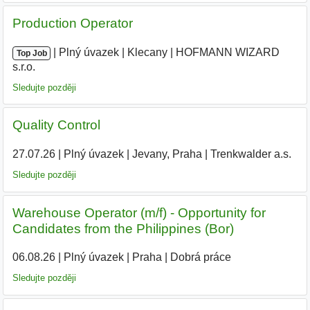
Production Operator
|
|
Plný úvazek
|
Klecany
|
HOFMANN WIZARD
Top Job
s.r.o.
|
Sledujte později
Quality Control
27.07.26
|
Plný úvazek
|
Jevany, Praha
|
Trenkwalder a.s.
Sledujte později
Warehouse Operator (m/f) - Opportunity for
Candidates from the Philippines (Bor)
06.08.26
|
Plný úvazek
|
Praha
|
Dobrá práce
Sledujte později