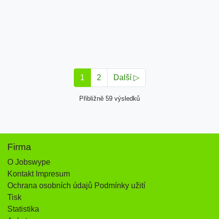
1
2
Další ▷
Přibližně 59 výsledků
Firma
O Jobswype
Kontakt Impresum
Ochrana osobních údajů Podmínky užití
Tisk
Statistika