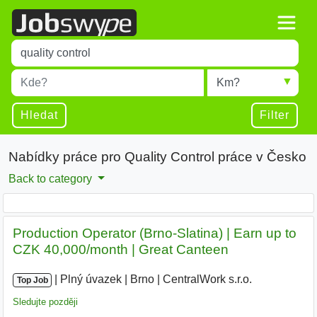
Title
Type 1 or more characters for results.
Místo
Radius
Type 1 or more characters for results.
Hledat
Filter
Nabídky práce pro Quality Control práce v Česko
Back to category
Production Operator (Brno-Slatina) | Earn up to
CZK 40,000/month | Great Canteen
|
|
Plný úvazek
|
Brno
|
CentralWork s.r.o.
|
Top Job
Sledujte později