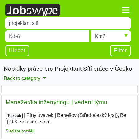
Title
Type 1 or more characters for results.
Místo
Radius
Type 1 or more characters for results.
Hledat
Filter
Nabídky práce pro Projektant Sítí práce v Česko
Back to category
Manažer/ka inženýringu | vedení týmu
|
|
Plný úvazek
|
Benešov (Středočeský kraj), Be
|
Top Job
O.K. solution, s.r.o.
|
Sledujte později