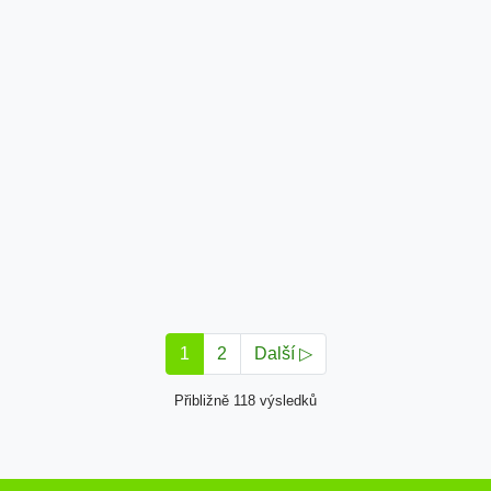
1
2
Další ▷
Přibližně 118 výsledků