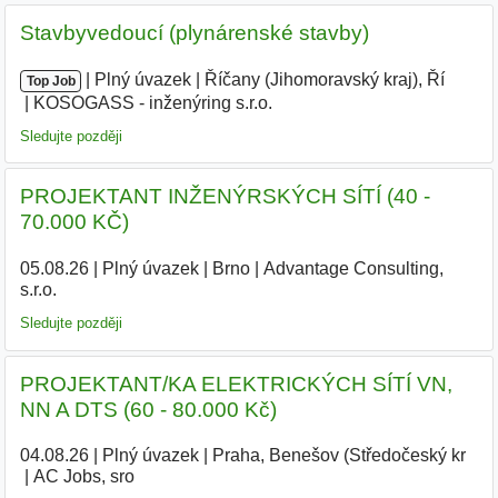
Stavbyvedoucí (plynárenské stavby)
|
|
Plný úvazek
|
Říčany (Jihomoravský kraj), Ří
|
Top Job
KOSOGASS - inženýring s.r.o.
|
Sledujte později
PROJEKTANT INŽENÝRSKÝCH SÍTÍ (40 -
70.000 KČ)
05.08.26
|
Plný úvazek
|
Brno
|
Advantage Consulting,
s.r.o.
|
Sledujte později
PROJEKTANT/KA ELEKTRICKÝCH SÍTÍ VN,
NN A DTS (60 - 80.000 Kč)
04.08.26
|
Plný úvazek
|
Praha, Benešov (Středočeský kr
|
AC Jobs, sro
|