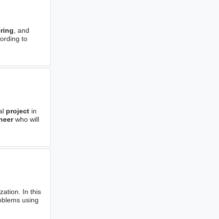
ring
, and
ording to
al
project
in
neer
who will
ation. In this
roblems using