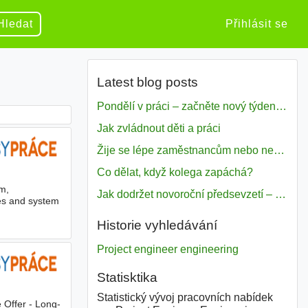
Hledat
Přihlásit se
Latest blog posts
Pondělí v práci – začněte nový týden s motivací
Jak zvládnout děti a práci
Žije se lépe zaměstnancům nebo nezavislým pracovníkům
Co dělat, když kolega zapáchá?
m,
Jak dodržet novoroční předsevzetí – naše tipy pro dobrý začátek roku 2018
es and system
Historie vyhledávání
Project engineer engineering
Statisktika
Statistický vývoj pracovních nabídek
e Offer - Long-