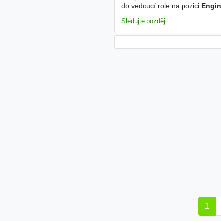
do vedoucí role na pozici
Engin
motivaci a odborný růst Launch 
Sledujte později
1