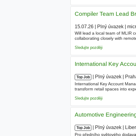
Compiler Team Lead Br
15.07.26
|
Plný úvazek
|
mic
Will lead a local team of MLIR 
collaborating closely with remo
science, computer
engineering
Sledujte později
International Key Acco
|
|
Plný úvazek
|
Prah
Top Job
International Key Account Mana
transform retail spaces into e
installation, we deliver comple
Sledujte později
Automotive Engineerin
|
|
Plný úvazek
|
Libe
Top Job
Pro předního světového dodava