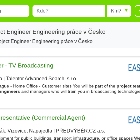
Místo
Radius
esults.
Type 1 or more characters for
results.
ect Engineer Engineering práce v Česko
oject Engineer Engineering práce v Česko
r - TV Broadcasting
a
|
Talentor Advanced Search, s.r.o.
|
ague - Home Office - Customer sites You will be part of the
project
tea
engineers
and managers who will train you in broadcasting technologi
y interact with presales, customer's or system
resentative (Commercial Agent)
ták, Vizovice, Napajedla
|
PŘEDVÝBĚR.CZ a.s.
pment for public buildings, transport infrastructure, or office spaces W