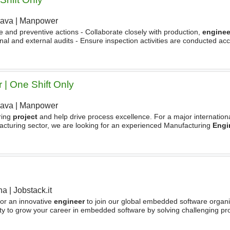
rava
|
Manpower
e and preventive actions - Collaborate closely with production,
enginee
rnal and external audits - Ensure inspection activities are conducted acc
 and standards
 | One Shift Only
rava
|
Manpower
ring
project
and help drive process excellence. For a major internation
facturing sector, we are looking for an experienced Manufacturing
Engi
mizing, and industrializing
ha
|
Jobstack.it
|
for an innovative
engineer
to join our global embedded software organiz
nity to grow your career in embedded software by solving challenging p
practices. In this role, you