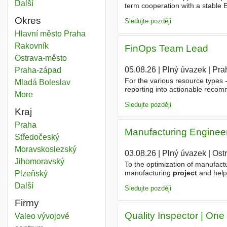
Další
města
term cooperation with a stable
limit - Opportunity to represen
Okres
Sledujte později
Project engineer engineering
Hlavní město Praha
Okres
Project engineer engineering
Rakovník
Okres
FinOps Team Lead
Project engineer engineering
Ostrava-město
Okres
05.08.26
|
Plný úvazek
|
Pra
Project engineer engineering
Praha-západ
Okres
For the various resource types -
Project engineer engineering
Mladá Boleslav
Okres
reporting into actionable reco
More
districts
or operations research - an adv
Sledujte později
Kraj
Project engineer engineering
Praha
Kraj
Manufacturing Engineer
Project engineer engineering
Středočeský
Kraj
Project engineer engineering
Moravskoslezský
Kraj
03.08.26
|
Plný úvazek
|
Ost
Project engineer engineering
Jihomoravský
Kraj
To the optimization of manufactu
manufacturing
project
and help 
Project engineer engineering
Plzeňský
Kraj
industrial manufacturing sector
Další
kraj
Sledujte později
Firmy
Quality Inspector | One 
Valeo vývojové