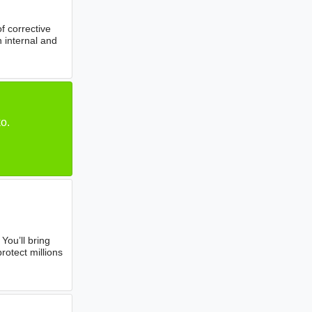
f corrective
 internal and
o.
. You’ll bring
rotect millions