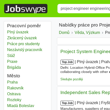
Title
Type 1 or more characters for r
Nabídky práce pro Proj
Pracovní poměr
Plný úvazek
Domů
Věda, Výzkum
Pr
Zkrácený úvazek
Práce pro studenty
Nezávislý pracovník
Project System Enginee
Stáž
Praxe
|
|
Plný úvazek
|
Prah
Top Job
Brigáda
Delhi. Location Hybrid-Office Pr
collaborating closely with other
Město
configurations. You will regularl
Sledujte později
Project engineer engineering
Praha
Project engineer engineering
Rakovník
Independent Sales Rep
Project engineer engineering
Ostrava
Project engineer engineering
Roztoky
|
|
Plný úvazek
|
Fryš
Top Job
Project engineer engineering
Mladá Boleslav
Manufacturers, suppliers of equi