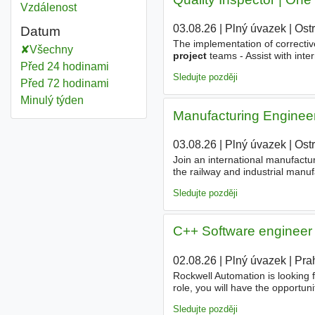
Vzdálenost
03.08.26
|
Plný úvazek
|
Ost
Datum
The implementation of correctiv
Všechny
project
teams - Assist with inte
Před 24 hodinami
established quality procedures
Sledujte později
Před 72 hodinami
Minulý týden
Manufacturing Engineer
03.08.26
|
Plný úvazek
|
Ost
Join an international manufactu
the railway and industrial manu
play a key role in adapting, opti
Sledujte později
C++ Software engineer
02.08.26
|
Plný úvazek
|
Pra
Rockwell Automation is looking 
role, you will have the opportu
modern technologies, tools, and 
Sledujte později