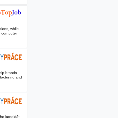
tions, while
in computer
elp brands
acturing and
ho kandidát