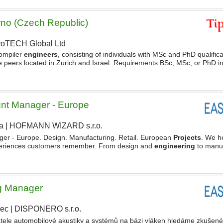
no (Czech Republic)
roTECH Global Ltd
|
compiler
engineers
, consisting of individuals with MSc and PhD qualifica
te peers located in Zurich and Israel. Requirements BSc, MSc, or PhD 
, or a related field Proven track record
unt Manager - Europe
a
|
HOFMANN WIZARD s.r.o.
|
ger - Europe. Design. Manufacturing. Retail. European
Projects
. We h
xperiences customers remember. From design and
engineering
to manuf
te interior solutions and POP/POS elements
g Manager
rec
|
DISPONERO s.r.o.
tele automobilové akustiky a systémů na bázi vláken hledáme zkušené