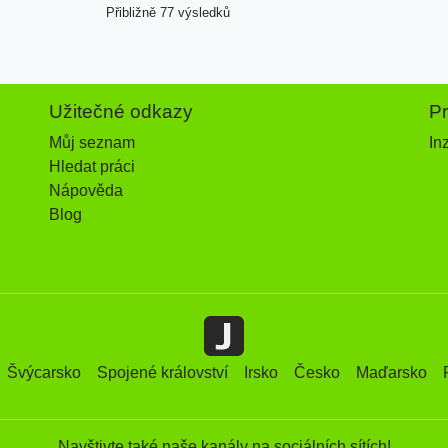
Přibližně 77 výsledků
Užitečné odkazy
P
Můj seznam
In
Hledat práci
Nápověda
Blog
Švýcarsko
Spojené království
Irsko
Česko
Maďarsko
Navštivte také naše kanály na sociálních sítích!