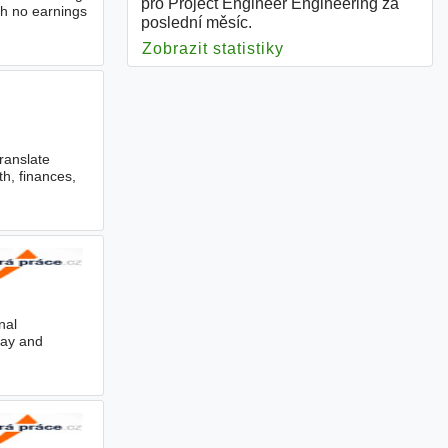
pro Project Engineer Engineering za
th no earnings
poslední měsíc.
Zobrazit statistiky
pro Project Enginee
translate
th, finances,
nal
way and