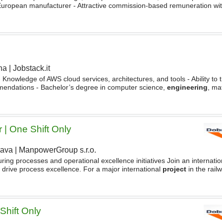
 European manufacturer - Attractive commission-based remuneration wi
t a manufacturer of advanced
Engineering
ha
|
Jobstack.it
|
 Knowledge of AWS cloud services, architectures, and tools - Ability to 
mmendations - Bachelor’s degree in computer science,
engineering
, ma
antage - Strong communication skills - Customer
 | One Shift Only
rava
|
ManpowerGroup s.r.o.
ring processes and operational excellence initiatives Join an internatio
drive process excellence. For a major international
project
in the rail
, we are looking for an experienced Manufacturing
Engineer
who
Shift Only