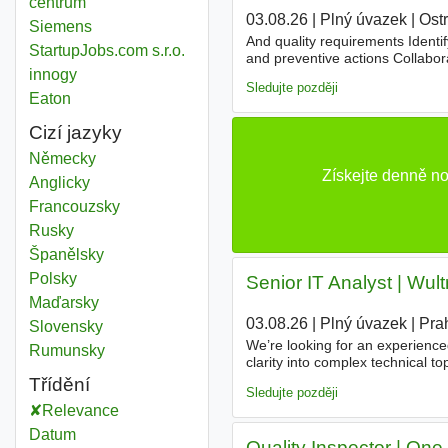
centrum
03.08.26
|
Plný úvazek
|
Ost
Siemens
And quality requirements Identi
StartupJobs.com s.r.o.
and preventive actions Collabor
innogy
external audits Ensure inspectio
Sledujte později
Eaton
Cizí jazyky
Německy
Získejte denně n
Anglicky
Francouzsky
Rusky
Španělsky
Polsky
Senior IT Analyst | Wult
Maďarsky
03.08.26
|
Plný úvazek
|
Pra
Slovensky
We’re looking for an experience
Rumunsky
clarity into complex technical t
of digital banking users worldw
Třídění
Sledujte později
Relevance
Datum
Quality Inspector | One 