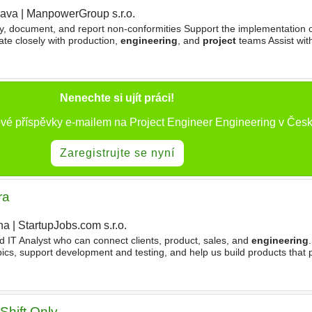
rava
|
ManpowerGroup s.r.o.
fy, document, and report non-conformities Support the implementation o
ate closely with production,
engineering
, and
project
teams Assist with
n activities are conducted according
Nenechte si ujít práci!
ové příspěvky e-mailem na Project Engineer Engineering v Česk
Zaregistrujte se nyní
ra
ha
|
StartupJobs.com s.r.o.
|
d IT Analyst who can connect clients, product, sales, and
engineering
opics, support development and testing, and help us build products that p
ide. What Will You Do? - Create
Shift Only