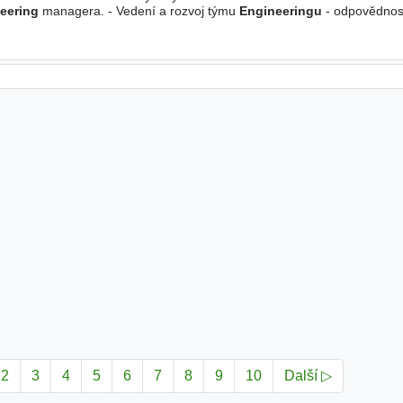
eering
managera. - Vedení a rozvoj týmu
Engineeringu
- odpovědnost
Coordinatorů. - Kompletní řízení zákaznických
2
3
4
5
6
7
8
9
10
Další ▷