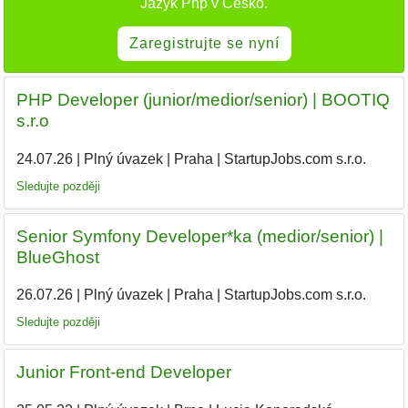
Jazyk Php v Česko.
Zaregistrujte se nyní
PHP Developer (junior/medior/senior) | BOOTIQ
s.r.o
24.07.26
|
Plný úvazek
|
Praha
|
StartupJobs.com s.r.o.
Sledujte později
Senior Symfony Developer*ka (medior/senior) |
BlueGhost
26.07.26
|
Plný úvazek
|
Praha
|
StartupJobs.com s.r.o.
|
Sledujte později
Junior Front-end Developer