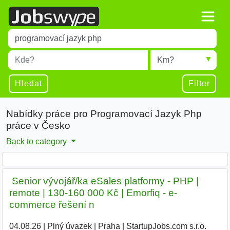
Title
Type 1 or more characters for results.
Místo
Radius
Type 1 or more characters for results.
Hledat
Filter
Nabídky práce pro Programovací Jazyk Php
práce v Česko
Back to category
️ Senior vývojář/ka eSales platformy - PHP |
remote | 130-160 000 Kč | Emorfiq - e-
commerce řešení n
04.08.26
|
Plný úvazek
|
Praha
|
StartupJobs.com s.r.o.
|