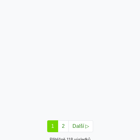
1
2
Další ▷
Přibližně 118 výsledků