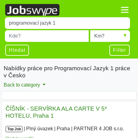
Title
Type 1 or more characters for results.
Místo
Radius
Type 1 or more characters for results.
Hledat
Filter
Nabídky práce pro Programovací Jazyk 1 práce
v Česko
Back to category
ČÍŠNÍK - SERVÍRKA ALA CARTE V 5*
HOTELU, Praha 1
|
|
Plný úvazek
|
Praha
|
PARTNER 4 JOB s.r.o.
|
Top Job