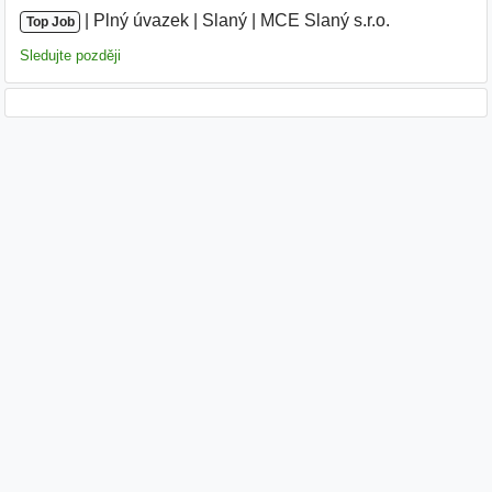
|
|
Plný úvazek
|
Slaný
|
MCE Slaný s.r.o.
Top Job
Sledujte později