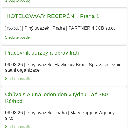
Sledujte později
️ HOTELOVÁ/VÝ RECEPČNÍ , Praha 1
|
|
Plný úvazek
|
Praha
|
PARTNER 4 JOB s.r.o.
|
Top Job
Sledujte později
Pracovník údržby a oprav tratí
09.08.26
|
Plný úvazek
|
Havlíčkův Brod
|
Správa železnic,
státní organizace
Sledujte později
Chůva s AJ na jeden den v týdnu - až 350
Kč/hod
08.08.26
|
Plný úvazek
|
Praha
|
Mary Poppins Agency
s.r.o.
|
Sledujte později