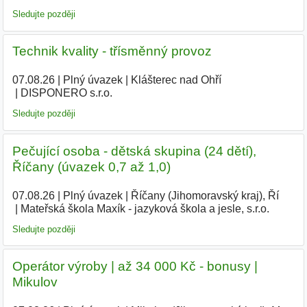
Sledujte později
Technik kvality - třísměnný provoz
07.08.26
|
Plný úvazek
|
Klášterec nad Ohří
|
DISPONERO s.r.o.
Sledujte později
Pečující osoba - dětská skupina (24 dětí),
Říčany (úvazek 0,7 až 1,0)
07.08.26
|
Plný úvazek
|
Říčany (Jihomoravský kraj), Ří
|
Mateřská škola Maxík - jazyková škola a jesle, s.r.o.
|
Sledujte později
Operátor výroby | až 34 000 Kč - bonusy |
Mikulov