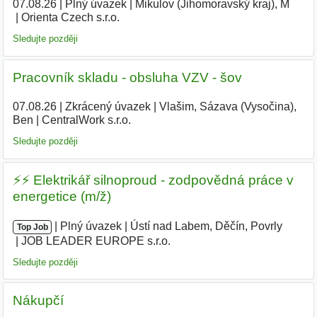
07.08.26
|
Plný úvazek
|
Mikulov (Jihomoravský kraj), M
|
Orienta Czech s.r.o.
|
Sledujte později
Pracovník skladu - obsluha VZV - šov
07.08.26
|
Zkrácený úvazek
|
Vlašim, Sázava (Vysočina),
Ben
|
CentralWork s.r.o.
|
Sledujte později
⚡️⚡️ Elektrikář silnoproud - zodpovědná práce v
energetice (m/ž)
|
|
Plný úvazek
|
Ústí nad Labem, Děčín, Povrly
|
Top Job
JOB LEADER EUROPE s.r.o.
|
Sledujte později
Nákupčí