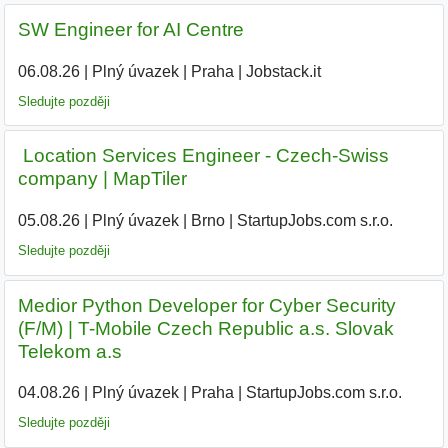
SW Engineer for AI Centre
06.08.26
|
Plný úvazek
|
Praha
|
Jobstack.it
Sledujte později
️ Location Services Engineer - Czech-Swiss
company | MapTiler
05.08.26
|
Plný úvazek
|
Brno
|
StartupJobs.com s.r.o.
|
Sledujte později
Medior Python Developer for Cyber Security
(F/M) | T-Mobile Czech Republic a.s. Slovak
Telekom a.s
04.08.26
|
Plný úvazek
|
Praha
|
StartupJobs.com s.r.o.
Sledujte později