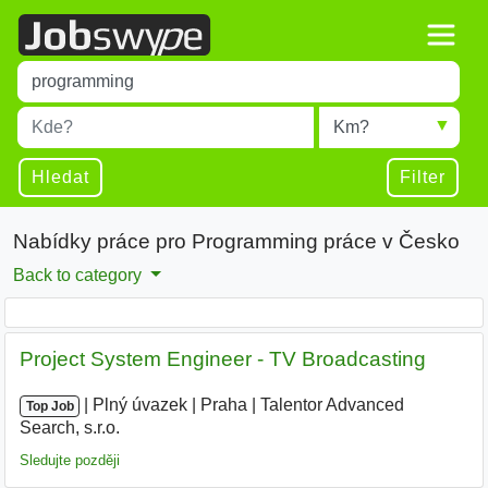
Title
Type 1 or more characters for results.
Místo
Radius
Type 1 or more characters for results.
Hledat
Filter
Nabídky práce pro Programming práce v Česko
Back to category
Project System Engineer - TV Broadcasting
|
|
Plný úvazek
|
Praha
|
Talentor Advanced
Top Job
Search, s.r.o.
|
Sledujte později