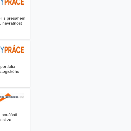
i s přesahem
, návratnost
portfolia
rategického
e součástí
ost za
ými