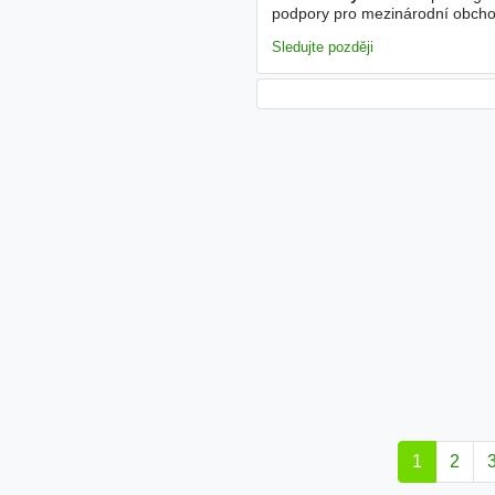
podpory pro mezinárodní obchod
především frekvenčních měničů 
Sledujte později
1
2