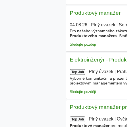
Produktový manažer
04.08.26
|
Plný úvazek
|
Sem
Pro našeho významného zákazník
Produktového manažera
. Sta
automobilového průmyslu. - Od
Sledujte později
Elektroinženýr - Produ
|
|
Plný úvazek
|
Prah
Top Job
Výborné komunikační a prezent
projektovým managementem výhod
projektu v plné šíři - od vývoje
Sledujte později
Produktový manažer pro
|
|
Plný úvazek
|
Ovčá
Top Job
Produktový manažer
pro regul