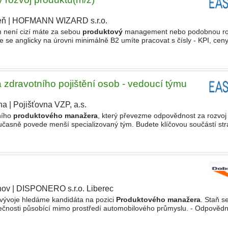
eň
|
HOFMANN WIZARD s.r.o.
 není cizí máte za sebou
produktový
management nebo podobnou rol
 se anglicky na úrovni minimálně B2 umíte pracovat s čísly - KPI, ceny
ategicky jste připraven/a čas od času vycestovat v rámci
zdravotního pojištění osob - vedoucí týmu
ha
|
Pojišťovna VZP, a.s.
ního
produktového manažera
, který převezme odpovědnost za rozvoj 
oučasně povede menší specializovaný tým. Budete klíčovou součástí st
procesů i jejich realizace v praxi. Pracovní náplň
nov
|
DISPONERO s.r.o. Liberec
vývoje hledáme kandidáta na pozici
Produktového manažera
. Staň s
čnosti působící mimo prostředí automobilového průmyslu. - Odpovědn
ích celků přesné mechaniky. - Koordinace průchodu zakázek jednotliv