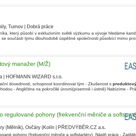
ily, Turnov
|
Dobrá práce
a, který působí v exkluzivním světě výzkumu a vývoje hledáme kandi
ň se součástí týmu dlouhodobě úspěšné společnosti působící mimo pro
povědnost za svěřenou výrobu dílů a montážních celků přesné
ktový manažer (M/Ž)
a
|
HOFMANN WIZARD s.r.o.
ační dovednosti, schopnost koordinovat tým - Zkušenost s
produktov
ou - Angličtina na pokročilé úrovni(písemně i ústně) Nabízíme - Pr
 po montáž a servis - Stabilní zázemí společnosti na trhu od roku
 regulované pohony (frekvenční měniče a softstarté
ry (Mělník), Ovčáry (Kolín
|
PŘEDVÝBĚR.CZ a.s.
ované pohony (frekvenční měniče a softstartéry). Náplň práce - Zajiště