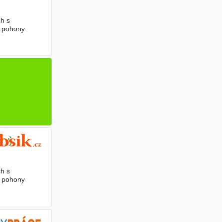
h s
 pohony
ry)
h s
 pohony