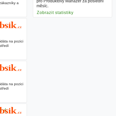
pro Produktový Manažer za poslední
zákazníky a
měsíc.
Zobrazit statistiky
pro Produktový Man
dáta na pozici
středí
dáta na pozici
středí
ry)