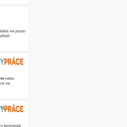
dáta na pozici
středí
ým
nebo
áce na
ry)
ní technické