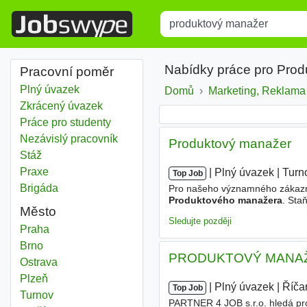
Title
Type 1 or more characters for r
Nabídky práce pro Pro
Pracovní poměr
Plný úvazek
Domů
Marketing, Reklama
Zkrácený úvazek
Práce pro studenty
Nezávislý pracovník
Produktový manažer
Stáž
Praxe
|
|
Plný úvazek
|
Turn
Top Job
Brigáda
Pro našeho významného zákazník
Produktového manažera
. Sta
Město
automobilového průmyslu. - Od
Sledujte později
Produktový manažer
Praha
Produktový manažer
Brno
PRODUKTOVÝ MANAŽE
Produktový manažer
Ostrava
Produktový manažer
Plzeň
|
|
Plný úvazek
|
Říča
Top Job
Produktový manažer
Turnov
PARTNER 4 JOB s.r.o. hledá pr