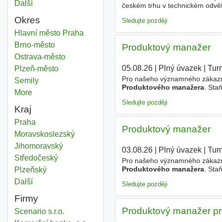
Další
města
českém trhu v technickém odvět
stabilní zaměstnavatel.
PRODU
Okres
Sledujte později
Produktový manažer
Hlavní město Praha
Okres
Produktový manažer
Brno-město
Okres
Produktový manažer
Produktový manažer
Ostrava-město
Okres
05.08.26
|
Plný úvazek
|
Tur
Produktový manažer
Plzeň-město
Okres
Pro našeho významného zákazník
Produktový manažer
Semily
Okres
Produktového manažera
. Sta
More
districts
automobilového průmyslu. - Od
Sledujte později
Kraj
Produktový manažer
Praha
Kraj
Produktový manažer
Produktový manažer
Moravskoslezský
Kraj
Produktový manažer
Jihomoravský
Kraj
03.08.26
|
Plný úvazek
|
Tur
Produktový manažer
Středočeský
Kraj
Pro našeho významného zákazník
Produktového manažera
. Sta
Produktový manažer
Plzeňský
Kraj
automobilového průmyslu. - Od
Další
kraj
Sledujte později
Firmy
Produktový manažer pro
Scenario s.r.o.