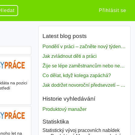
Hledat
Přihlásit se
Latest blog posts
Pondělí v práci – začněte nový týden s motivací
Jak zvládnout děti a práci
Žije se lépe zaměstnancům nebo nezavislým pracovníkům
Co dělat, když kolega zapáchá?
dáta na pozici
Jak dodržet novoroční předsevzetí – naše tipy pro dobrý začátek roku 2018
středí
Historie vyhledávání
Produktový manažer
Statisktika
Statistický vývoj pracovních nabídek
noho let na