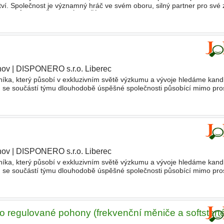
ví. Společnost je významný hráč ve svém oboru, silný partner pro své 
KTOVÝ MANAŽER
- NÁKUPČÍ Náplň práce • Kompletní
nov
|
DISPONERO s.r.o. Liberec
a, který působí v exkluzivním světě výzkumu a vývoje hledáme kandi
ň se součástí týmu dlouhodobě úspěšné společnosti působící mimo pro
povědnost za svěřenou výrobu dílů a montážních celků přesné
nov
|
DISPONERO s.r.o. Liberec
a, který působí v exkluzivním světě výzkumu a vývoje hledáme kandi
ň se součástí týmu dlouhodobě úspěšné společnosti působící mimo pro
povědnost za svěřenou výrobu dílů a montážních celků přesné
 regulované pohony (frekvenční měniče a softstarté