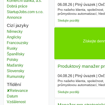
Komerční banka, a.s.
06.08.26
|
Plný úvazek
|
Ovčá
Dobrá práce
Pro našeho klienta, společnost,
StartupJobs.com s.r.o.
průmyslovou automatizací, hle
Annonce
(frekvenční měniče a softstartér
Sledujte později
Cizí jazyky
Německy
Anglicky
Získejte den
Francouzsky
Rusky
Španělsky
Polsky
Maďarsky
Produktový manažer pro
Slovensky
04.08.26
|
Plný úvazek
|
Ovčá
Rumunsky
Pro našeho klienta, společnost,
Třídění
průmyslovou automatizací, hle
(frekvenční měniče a softstartér
Relevance
Sledujte později
Datum
Vzdálenost
Manažer pro strategick