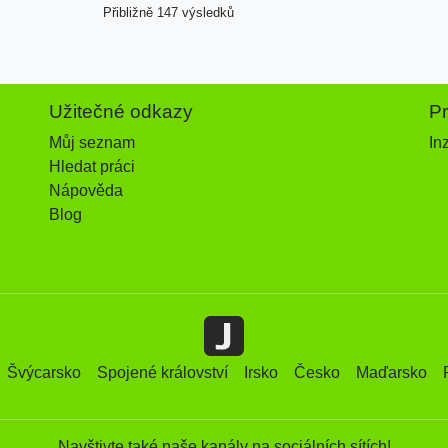
Přibližně 147 výsledků
Užitečné odkazy
P
Můj seznam
In
Hledat práci
Nápověda
Blog
Švýcarsko
Spojené království
Irsko
Česko
Maďarsko
Navštivte také naše kanály na sociálních sítích!