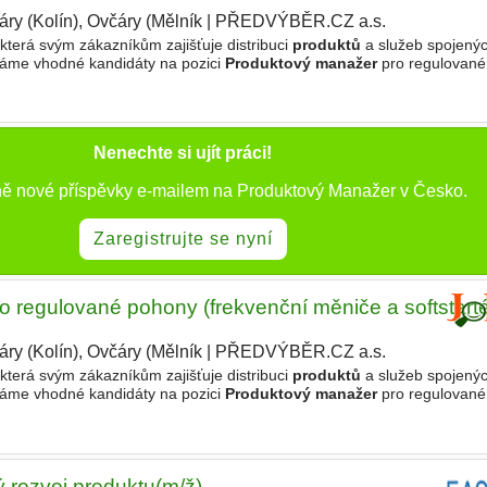
ry (Kolín), Ovčáry (Mělník
|
PŘEDVÝBĚR.CZ a.s.
 která svým zákazníkům zajišťuje distribuci
produktů
a služeb spojenýc
dáme vhodné kandidáty na pozici
Produktový manažer
pro regulované
y). Náplň práce - Zajištění technické podpory
Nenechte si ujít práci!
ně nové příspěvky e-mailem na Produktový Manažer v Česko.
Zaregistrujte se nyní
 regulované pohony (frekvenční měniče a softstarté
ry (Kolín), Ovčáry (Mělník
|
PŘEDVÝBĚR.CZ a.s.
|
 která svým zákazníkům zajišťuje distribuci
produktů
a služeb spojenýc
dáme vhodné kandidáty na pozici
Produktový manažer
pro regulované
y). Náplň práce - Zajištění technické podpory
ý rozvoj produktu(m/ž)