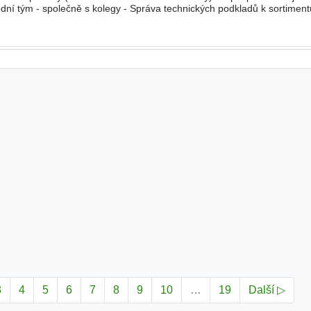
ní tým - společně s kolegy - Správa technických podkladů k sortimen
a softstartérů - Kooperace na marketingových
3
4
5
6
7
8
9
10
…
19
Další ▷