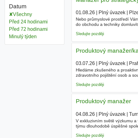
Datum
01.08.26
|
Plný úvazek
|
Plz
Všechny
Nebo průmyslové prostředí Vám
Před 24 hodinami
do obchodu a techniky domluvíte
Před 72 hodinami
investic - a zároveň myslíte str
Sledujte později
Minulý týden
Produktový manažer/ka 
03.07.26
|
Plný úvazek
|
Pra
Hledáme zkušeného a proaktiv
zdravotního pojištění osob a s
rozvoje
produktů
, nastavování 
Sledujte později
Produktový manažer
04.08.26
|
Plný úvazek
|
Tur
V exkluzivním světě výzkumu a 
týmu dlouhodobě úspěšné spole
svěřenou výrobu dílů a montážn
Sledujte později