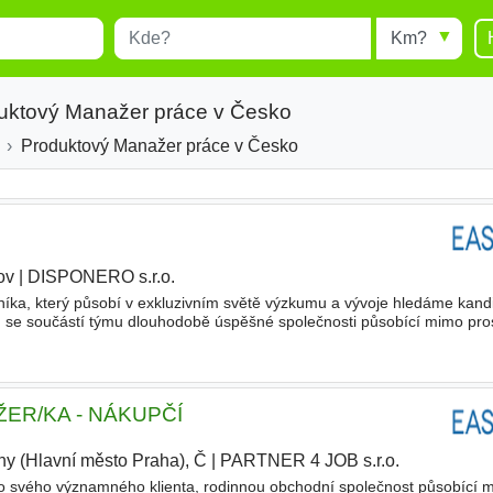
Místo
Radius
esults.
Type 1 or more characters for
results.
duktový Manažer práce v Česko
Produktový Manažer práce v Česko
ov
|
DISPONERO s.r.o.
a, který působí v exkluzivním světě výzkumu a vývoje hledáme kandi
ň se součástí týmu dlouhodobě úspěšné společnosti působící mimo pro
povědnost za svěřenou výrobu dílů a montážních celků přesné
R/KA - NÁKUPČÍ
ny (Hlavní město Praha), Č
|
PARTNER 4 JOB s.r.o.
|
o svého významného klienta, rodinnou obchodní společnost působící m