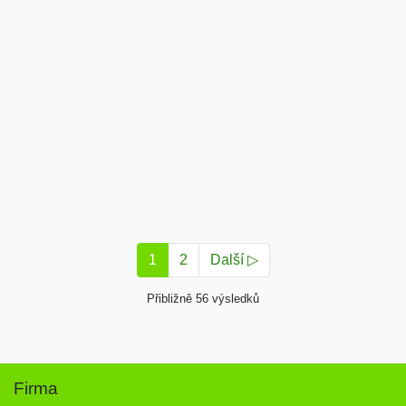
1
2
Další ▷
Přibližně 56 výsledků
Firma