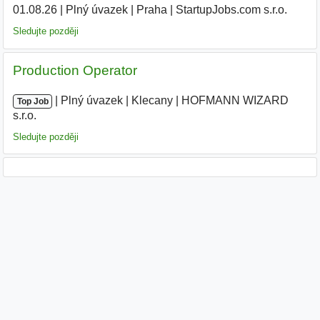
01.08.26
|
Plný úvazek
|
Praha
|
StartupJobs.com s.r.o.
|
Sledujte později
Production Operator
|
|
Plný úvazek
|
Klecany
|
HOFMANN WIZARD
Top Job
s.r.o.
|
Sledujte později