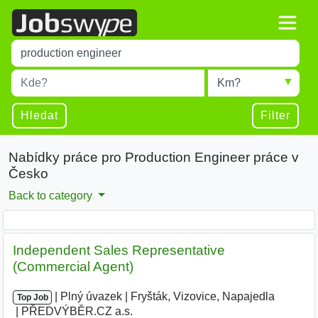
Title
Type 1 or more characters for results.
Místo
Radius
Type 1 or more characters for results.
Hledat
Filter
Nabídky práce pro Production Engineer práce v
Česko
Back to category
Independent Sales Representative
(Commercial Agent)
|
|
Plný úvazek
|
Fryšták, Vizovice, Napajedla
|
Top Job
PŘEDVÝBĚR.CZ a.s.