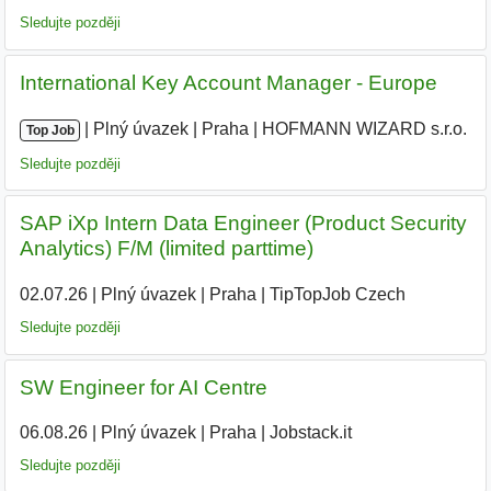
Sledujte později
International Key Account Manager - Europe
|
|
Plný úvazek
|
Praha
|
HOFMANN WIZARD s.r.o.
|
Top Job
Sledujte později
SAP iXp Intern Data Engineer (Product Security
Analytics) F/M (limited parttime)
02.07.26
|
Plný úvazek
|
Praha
|
TipTopJob Czech
|
Sledujte později
SW Engineer for AI Centre
06.08.26
|
Plný úvazek
|
Praha
|
Jobstack.it
Sledujte později