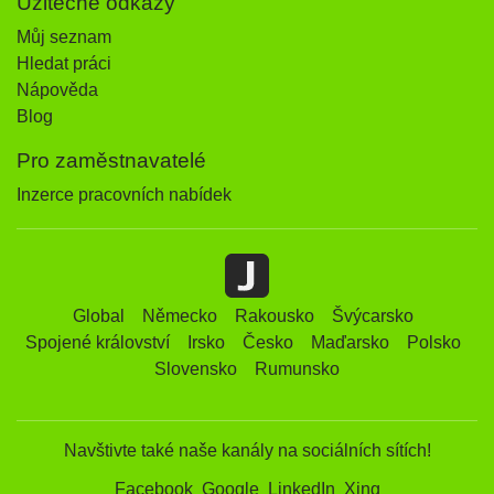
Užitečné odkazy
Můj seznam
Hledat práci
Nápověda
Blog
Pro zaměstnavatelé
Inzerce pracovních nabídek
Global
Německo
Rakousko
Švýcarsko
Spojené království
Irsko
Česko
Maďarsko
Polsko
Slovensko
Rumunsko
Navštivte také naše kanály na sociálních sítích!
Facebook
Google
LinkedIn
Xing