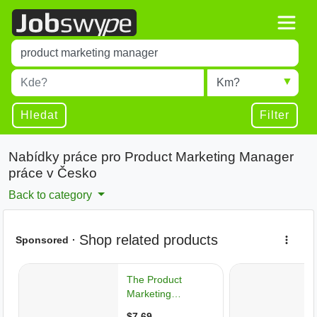
Title
Type 1 or more characters for results.
Místo
Radius
Type 1 or more characters for results.
Hledat
Filter
Nabídky práce pro Product Marketing Manager
práce v Česko
Back to category