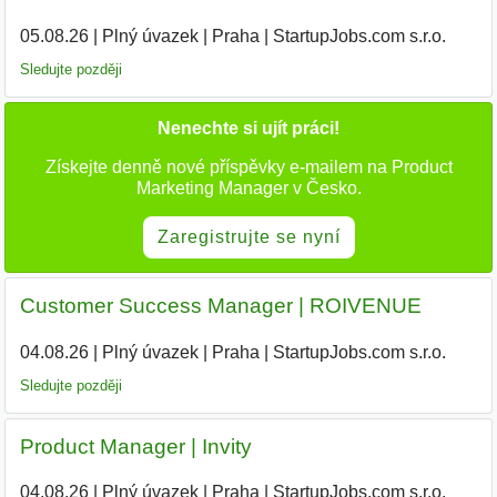
05.08.26
|
Plný úvazek
|
Praha
|
StartupJobs.com s.r.o.
Sledujte později
Nenechte si ujít práci!
Získejte denně nové příspěvky e-mailem na Product
Marketing Manager v Česko.
Zaregistrujte se nyní
Customer Success Manager | ROIVENUE
04.08.26
|
Plný úvazek
|
Praha
|
StartupJobs.com s.r.o.
Sledujte později
Product Manager | Invity
04.08.26
|
Plný úvazek
|
Praha
|
StartupJobs.com s.r.o.