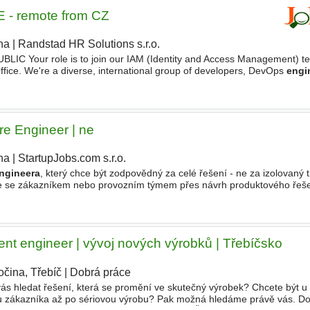
 - remote from CZ
ha
|
Randstad HR Solutions s.r.o.
|
Your role is to join our IAM (Identity and Access Management) te
Office. We're a diverse, international group of developers, DevOps
engi
agers who build internal solutions using agile
e Engineer | ne
ha
|
StartupJobs.com s.r.o.
ngineera
, který chce být zodpovědný za celé řešení - ne za izolovaný t
uze se zákazníkem nebo provozním týmem přes návrh produktového řeš
z. Programování je s AI nástroji rychlejší než kdy
t engineer | vývoj nových výrobků | Třebíčsko
očina, Třebíč
|
Dobrá práce
vás hledat řešení, která se promění ve skutečný výrobek? Chcete být u
u zákazníka až po sériovou výrobu? Pak možná hledáme právě vás. D