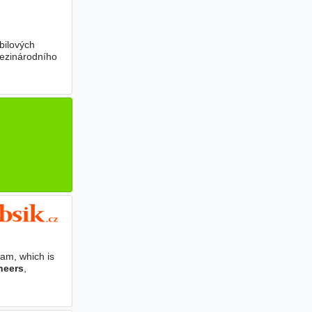
bilových
mezinárodního
am, which is
neers
,