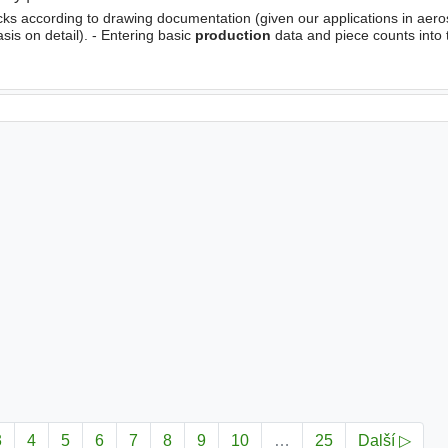
ecks according to drawing documentation (given our applications in aer
is on detail). - Entering basic
production
data and piece counts into t
operating with the team of
engineers
and quality
3
4
5
6
7
8
9
10
…
25
Další ▷