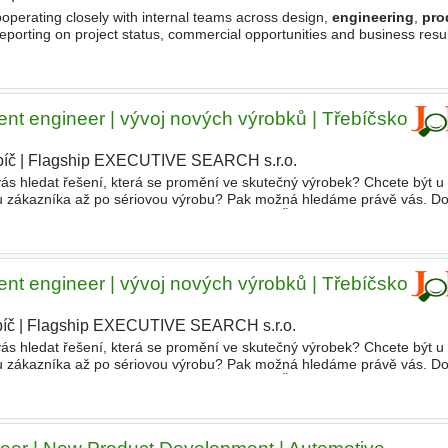
Cooperating closely with internal teams across design,
engineering
,
pro
 reporting on project status, commercial opportunities and business resul
 in sales, ideally within a technical industry
t engineer | vývoj nových výrobků | Třebíčsko
bíč
|
Flagship EXECUTIVE SEARCH s.r.o.
vás hledat řešení, která se promění ve skutečný výrobek? Chcete být u
u zákazníka až po sériovou výrobu? Pak možná hledáme právě vás. D
obchod, technické oddělení, kvalitu i výrobu. Čeká vás
t engineer | vývoj nových výrobků | Třebíčsko
íč
|
Flagship EXECUTIVE SEARCH s.r.o.
|
vás hledat řešení, která se promění ve skutečný výrobek? Chcete být u
u zákazníka až po sériovou výrobu? Pak možná hledáme právě vás. D
obchod, technické oddělení, kvalitu i výrobu. Čeká vás