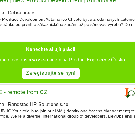
neer | New Product Development | Automotive
ha
|
Dobrá práce
w
Product
Development Automotive Chcete být u zrodu nových automo
kou stránku od prvního zákaznického zadání až po sériovou výrobu? Do 
šeného technického specialistu, který bude odpovědný
Nenechte si ujít práci!
nně nové příspěvky e-mailem na Product Engineer v Česko.
Zaregistrujte se nyní
 - remote from CZ
ha
|
Randstad HR Solutions s.r.o.
Your role is to join our IAM (Identity and Access Management) te
Office. We're a diverse, international group of developers, DevOps
engi
agers who build internal solutions using agile