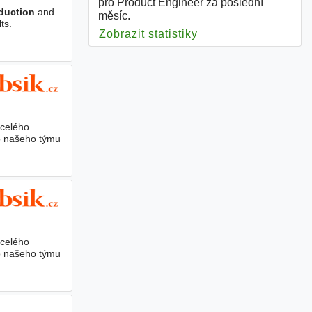
pro Product Engineer za poslední
duction
and
měsíc.
ts.
Zobrazit statistiky
pro Product Enginee
 celého
o našeho týmu
 celého
o našeho týmu