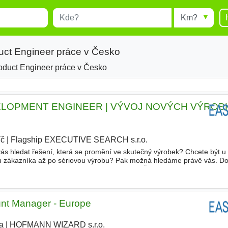
Místo
Radius
esults.
Type 1 or more characters for
results.
uct Engineer práce v Česko
oduct Engineer práce v Česko
LOPMENT ENGINEER | VÝVOJ NOVÝCH VÝROBK
íč
|
Flagship EXECUTIVE SEARCH s.r.o.
|
vás hledat řešení, která se promění ve skutečný výrobek? Chcete být u
u zákazníka až po sériovou výrobu? Pak možná hledáme právě vás. D
obchod, technické oddělení, kvalitu i výrobu. Čeká vás
unt Manager - Europe
a
|
HOFMANN WIZARD s.r.o.
|