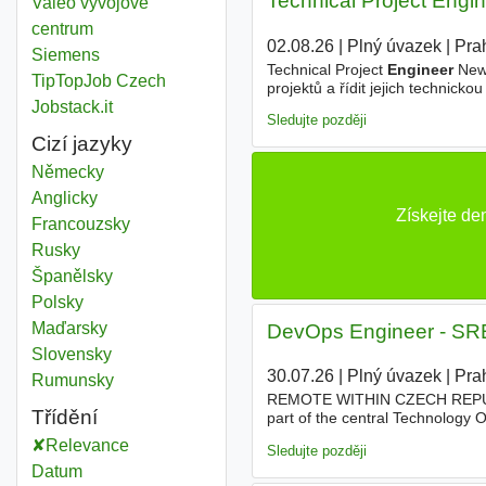
Technical Project Engi
Valeo vývojové
centrum
02.08.26
|
Plný úvazek
|
Pra
Siemens
Technical Project
Engineer
Ne
TipTopJob Czech
projektů a řídit jejich technic
vývojového centra hledáme zku
Jobstack.it
Sledujte později
Cizí jazyky
Německy
Anglicky
Získejte de
Francouzsky
Rusky
Španělsky
Polsky
Maďarsky
DevOps Engineer - SRE
Slovensky
30.07.26
|
Plný úvazek
|
Pra
Rumunsky
REMOTE WITHIN CZECH REPUBLIC 
Třídění
part of the central Technology 
product
owners, and project man
Relevance
Sledujte později
Datum