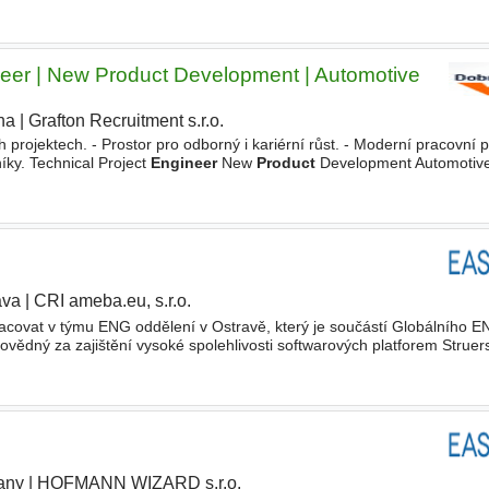
obchod, technické oddělení, kvalitu i výrobu. Čeká vás
neer | New Product Development | Automotive
ha
|
Grafton Recruitment s.r.o.
projektech. - Prostor pro odborný i kariérní růst. - Moderní pracovní p
íky. Technical Project
Engineer
New
Product
Development Automotive
jektů a řídit jejich technickou stránku od prvního zákaznického
ava
|
CRI ameba.eu, s.r.o.
racovat v týmu ENG oddělení v Ostravě, který je součástí Globálního 
ědný za zajištění vysoké spolehlivosti softwarových platforem Struer
tů. • Zaměstnanec samostatně řeší softwarová témata
any
|
HOFMANN WIZARD s.r.o.
|