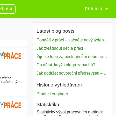
Hledat
Přihlásit se
Latest blog posts
Pondělí v práci – začněte nový týden s motivací
Jak zvládnout děti a práci
Ů |
Žije se lépe zaměstnancům nebo nezavislým pracovníkům
Co dělat, když kolega zapáchá?
Jak dodržet novoroční předsevzetí – naše tipy pro dobrý začátek roku 2018
 celého
o našeho týmu
Historie vyhledávání
Product engineer
Statisktika
Statistický vývoj pracovních nabídek