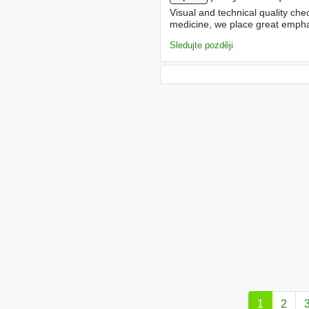
Visual and technical quality ch
medicine, we place great emphas
computer system/terminal. - Co
Sledujte později
1
2