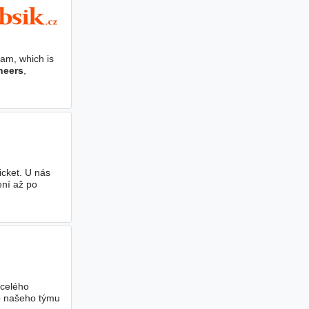
am, which is
neers
,
icket. U nás
ení až po
 celého
o našeho týmu