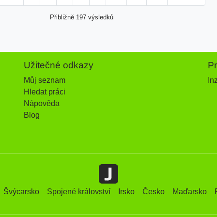
Přibližně 197 výsledků
Užitečné odkazy
P
Můj seznam
In
Hledat práci
Nápověda
Blog
Švýcarsko
Spojené království
Irsko
Česko
Maďarsko