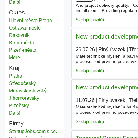
Další
města
And project delivery quality. - 
installation. - Providing regular
Okres
Požadujeme - You have experience
Sledujte později
Product engineer
Hlavní město Praha
Okres
Product engineer
Ostrava-město
Okres
Product engineer
Rakovník
Okres
New product developmen
Product engineer
Brno-město
Okres
26.07.26
|
Plný úvazek
|
Tře
Product engineer
Plzeň-město
Okres
Máte technické myšlení a baví 
More
districts
procesu - od prvního požadavk
hledáme člověka, který propojí 
Kraj
Sledujte později
Product engineer
Praha
Kraj
Product engineer
Středočeský
Kraj
New product developmen
Product engineer
Moravskoslezský
Kraj
Product engineer
Jihomoravský
Kraj
11.07.26
|
Plný úvazek
|
Třeb
Product engineer
Plzeňský
Kraj
Máte technické myšlení a baví 
procesu - od prvního požadavk
Další
kraj
hledáme člověka, který propojí 
Sledujte později
Firmy
StartupJobs.com s.r.o.