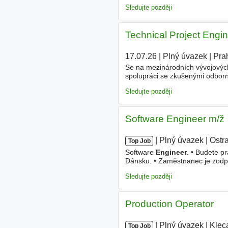
hledáme člověka, který propojí 
Sledujte později
Technical Project Engi
17.07.26
|
Plný úvazek
|
Pra
Se na mezinárodních vývojových 
spolupráci se zkušenými odborn
zrodu nových automobilových pro
Sledujte později
Software Engineer m/ž
|
|
Plný úvazek
|
Ostr
Top Job
Software
Engineer
. • Budete p
Dánsku. • Zaměstnanec je zodpov
životního cyklu Struers produk
Sledujte později
Production Operator
|
|
Plný úvazek
|
Klec
Top Job