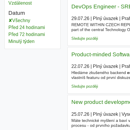
Vzdálenost
DevOps Engineer - SRE
Datum
29.07.26
|
Plný úvazek
|
Pra
Všechny
REMOTE WITHIN CZECH REPUBLIC 
Před 24 hodinami
part of the central Technology 
Před 72 hodinami
product
owners, and project man
Sledujte později
Minulý týden
Product-minded Softwar
22.07.26
|
Plný úvazek
|
Pra
Hledáme zkušeného backend
e
vlastníš featuru od první disk
nasazení v produkci a její provo
Sledujte později
New product developmen
25.07.26
|
Plný úvazek
|
Vys
Máte technické myšlení a baví 
procesu - od prvního požadavk