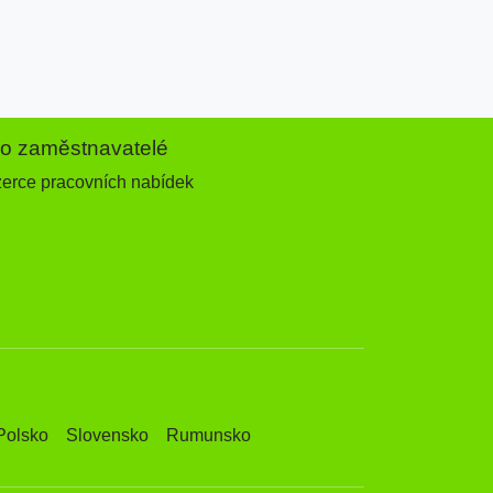
ro zaměstnavatelé
zerce pracovních nabídek
Polsko
Slovensko
Rumunsko