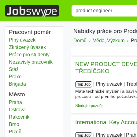
Title
Type 1 or more characters for r
Nabídky práce pro Prod
Pracovní poměr
Plný úvazek
Domů
Věda, Výzkum
Pr
Zkrácený úvazek
Práce pro studenty
Nezávislý pracovník
NEW PRODUCT DEVE
Stáž
TŘEBÍČSKO
Praxe
Brigáda
|
|
Plný úvazek
|
Třeb
Top Job
Máte technické myšlení a baví 
Město
procesu - od prvního požadavk
hledáme člověka, který propojí 
Product engineer
Praha
Sledujte později
Product engineer
Ostrava
Product engineer
Rakovník
International Key Acco
Product engineer
Brno
Product engineer
Plzeň
|
|
Plný úvazek
|
Prah
Top Job