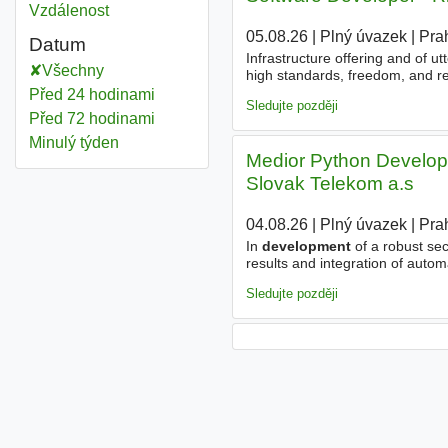
Vzdálenost
05.08.26
|
Plný úvazek
|
Pra
Datum
Infrastructure offering and of ut
Všechny
high standards, freedom, and re
developing
talent. As a Softwa
Před 24 hodinami
Sledujte později
Před 72 hodinami
Minulý týden
Medior Python Develope
Slovak Telekom a.s
04.08.26
|
Plný úvazek
|
Pra
In
development
of a robust sec
results and integration of au
strong focus on cyber security 
Sledujte později