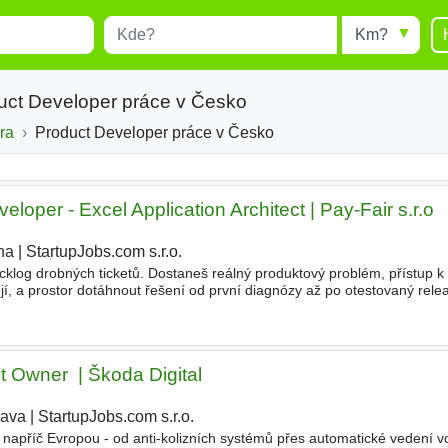
Místo
Radius
esults.
Type 1 or more characters for
results.
uct Developer práce v Česko
ra
Product Developer práce v Česko
loper - Excel Application Architect | Pay-Fair s.r.o
ha
|
StartupJobs.com s.r.o.
|
log drobných ticketů. Dostaneš reálný produktový problém, přístup k l
, a prostor dotáhnout řešení od první diagnózy až po otestovaný relea
ership. Nebudeš jen implementovat přesně
Owner ‍ | Škoda Digital
rava
|
StartupJobs.com s.r.o.
apříč Evropou - od anti-kolizních systémů přes automatické vedení vo