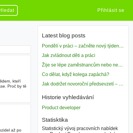
Hledat
Přihlásit se
Latest blog posts
Pondělí v práci – začněte nový týden s motivací
Jak zvládnout děti a práci
Žije se lépe zaměstnancům nebo nezavislým pracovníkům
Co dělat, když kolega zapáchá?
idem, kteří
Jak dodržet novoroční předsevzetí – naše tipy pro dobrý začátek roku 2018
se. Proč by tě
Historie vyhledávání
Product developer
Statisktika
Statistický vývoj pracovních nabídek
zidel až po