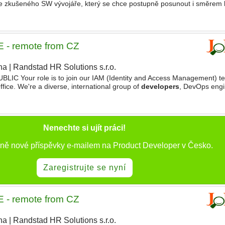
zkušeného SW vývojáře, který se chce postupně posunout i směrem
st za rozvoj našeho produktu Passenger Information System (PIS
 - remote from CZ
ha
|
Randstad HR Solutions s.r.o.
Your role is to join our IAM (Identity and Access Management) te
ffice. We're a diverse, international group of
developers
, DevOps engi
agers who build internal solutions using agile
Nenechte si ujít práci!
nně nové příspěvky e-mailem na Product Developer v Česko.
Zaregistrujte se nyní
 - remote from CZ
ha
|
Randstad HR Solutions s.r.o.
|