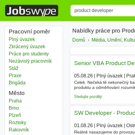
Title
Type 1 or more characters for r
Nabídky práce pro Prod
Pracovní poměr
Plný úvazek
Domů
Média, Umění, Kultu
Zkrácený úvazek
Práce pro studenty
Nezávislý pracovník
Senior VBA Product Deve
Stáž
Praxe
05.08.26
|
Plný úvazek
|
Pra
Celek. Nečeká tě nekonečný back
Brigáda
produktu a odměňování rozumějí
Město
to mohlo zajímat? -
Product
own
Sledujte později
Product developer
Praha
Product developer
Brno
SW Developer - Product 
Product developer
Plzeň
Product developer
Roztoky
01.08.26
|
Plný úvazek
|
Ost
Product developer
Rakovník
Reálně nasazujeme do provozu n