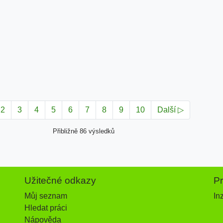
2
3
4
5
6
7
8
9
10
Další ▷
Přibližně 86 výsledků
Užitečné odkazy
P
Můj seznam
In
Hledat práci
Nápověda