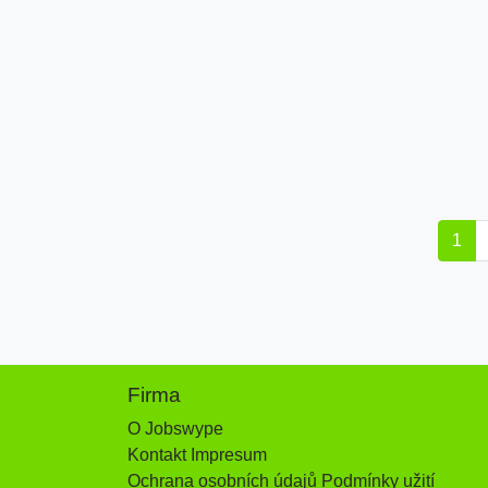
1
Firma
O Jobswype
Kontakt Impresum
Ochrana osobních údajů Podmínky užití