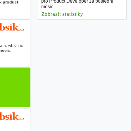
pro Product Developer za poslední
 k
product
měsíc.
Zobrazit statistiky
pro Product Develop
am, which is
neers,