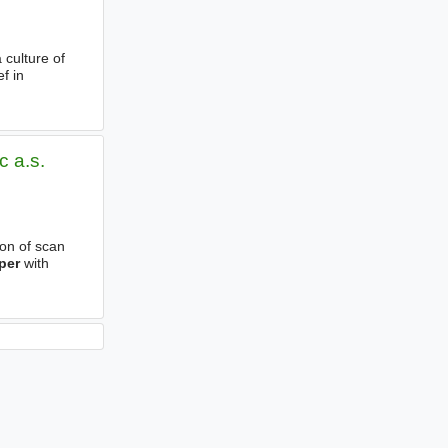
 culture of
f in
c a.s.
ion of scan
per
with