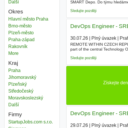
Další
města
SMART Depo. Do týmu hledáme 
ownershipu a převzít odpovědno
Sledujte později
Okres
Product developer
Hlavní město Praha
Okres
DevOps Engineer - SRE
Product developer
Brno-město
Okres
Product developer
Plzeň-město
Okres
30.07.26
|
Plný úvazek
|
Pra
Product developer
Praha-západ
Okres
REMOTE WITHIN CZECH REPUBLIC 
Product developer
Rakovník
Okres
part of the central Technology O
More
districts
product
owners, and project man
Sledujte později
Kraj
Product developer
Praha
Kraj
Product developer
Jihomoravský
Kraj
Získejte de
Product developer
Plzeňský
Kraj
Product developer
Středočeský
Kraj
Product developer
Moravskoslezský
Kraj
Další
kraj
DevOps Engineer - SRE
Firmy
StartupJobs.com s.r.o.
29.07.26
|
Plný úvazek
|
Pra