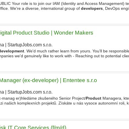
Your role is to join our IAM (Identity and Access Management) te
ffice. We're a diverse, international group of
developers
, DevOps engi
agers who build internal solutions using agile
igital Product Studio | Wonder Makers
ha
|
StartupJobs.com s.r.o.
|
development
. We'd much rather learn from yours. You'll be responsible
anies we'd genuinely like to work with - Reaching out to potential clie
 Makers at selected conferences, meetups and international
Manager (ex-developer) | Ententee s.r.o
ha
|
StartupJobs.com s.r.o.
t
-manag er)hledáme zkušeného Senior Project/
Product
Managera, kter
zi našich komplexních projektů. Získáte u nás vysoce autonomní roli, 
áme leadera, který exceluje ve vedení týmů, umí nadchnout
sk IT Core Services (f/m/d)