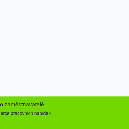
ro zaměstnavatelé
zerce pracovních nabídek