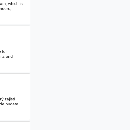
am, which is
neers,
 for -
nts and
ý zajistí
kde budete