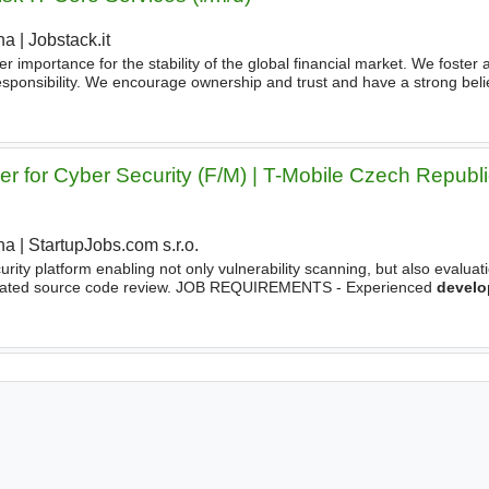
ha
|
Jobstack.it
ter importance for the stability of the global financial market. We foster a
sponsibility. We encourage ownership and trust and have a strong belie
re
Developer
in - Risk IT Core Services (f/m/d), you
r for Cyber Security (F/M) | T-Mobile Czech Republi
ha
|
StartupJobs.com s.r.o.
urity platform enabling not only vulnerability scanning, but also evaluat
tomated source code review. JOB REQUIREMENTS - Experienced
develo
toolkit SIEM and Cortex XSOARin enterprise security operations