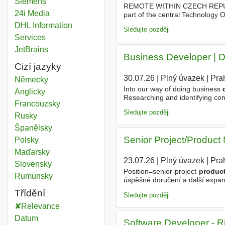
Siemens
REMOTE WITHIN CZECH REPUBLIC 
24i Media
part of the central Technology O
product
owners, and project man
DHL Information
Sledujte později
Services
JetBrains
Business Developer | D
Cizí jazyky
30.07.26
|
Plný úvazek
|
Pra
Německy
Into our way of doing business
Anglicky
Researching and identifying comp
Francouzsky
partners - Representing Wonder
Sledujte později
Rusky
Španělsky
Senior Project/Product 
Polsky
Maďarsky
23.07.26
|
Plný úvazek
|
Pra
Slovensky
Position=senior-project-
produc
Rumunsky
úspěšné doručení a další expan
fungovat jako „mini-CEO“. Hled
Třídění
Sledujte později
Relevance
Datum
Software Developer - Ri