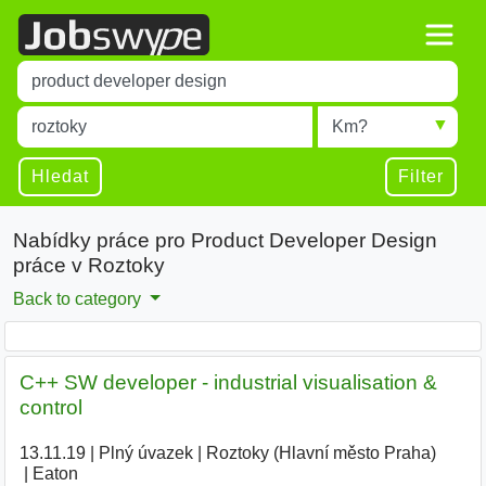
Title
Type 1 or more characters for results.
Místo
Radius
Type 1 or more characters for results.
Hledat
Filter
Nabídky práce pro Product Developer Design
práce v Roztoky
Back to category
C++ SW developer - industrial visualisation &
control
13.11.19
|
Plný úvazek
|
Roztoky (Hlavní město Praha)
|
Eaton
|