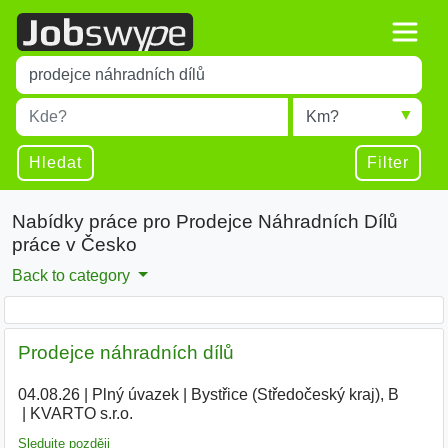
Title
Type 1 or more characters for results.
Místo
Radius
Type 1 or more characters for results.
Hledat
Filter
Nabídky práce pro Prodejce Náhradních Dílů
práce v Česko
Back to category
Prodejce náhradních dílů
04.08.26
|
Plný úvazek
|
Bystřice (Středočeský kraj), B
|
KVARTO s.r.o.
Sledujte později