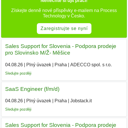
Nenechte si ujít práci!
Získejte denně nové příspěvky e-mailem na Process
Technology v Česko.
Zaregistrujte se nyní
Sales Support for Slovenia - Podpora prodeje
pro Slovinsko M/Ž- Měšice
04.08.26
|
Plný úvazek
|
Praha
|
ADECCO spol. s r.o.
|
Sledujte později
SaaS Engineer (f/m/d)
04.08.26
|
Plný úvazek
|
Praha
|
Jobstack.it
Sledujte později
Sales Support for Slovenia - Podpora prodeje