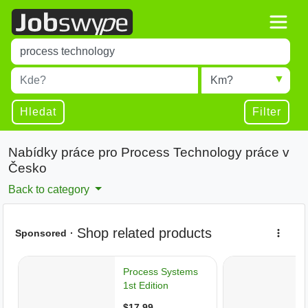
Title
Type 1 or more characters for results.
Místo
Radius
Type 1 or more characters for results.
Hledat
Filter
Nabídky práce pro Process Technology práce v
Česko
Back to category