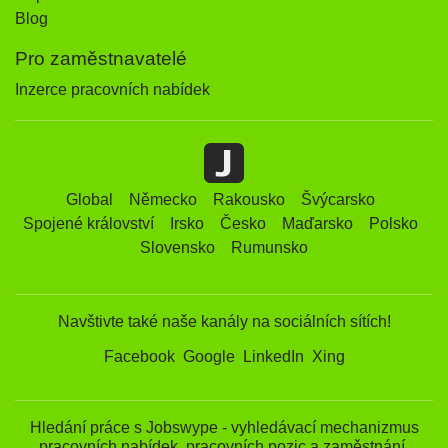
Blog
Pro zaměstnavatelé
Inzerce pracovních nabídek
Global
Německo
Rakousko
Švýcarsko
Spojené království
Irsko
Česko
Maďarsko
Polsko
Slovensko
Rumunsko
Navštivte také naše kanály na sociálních sítích!
Facebook
Google
LinkedIn
Xing
Hledání práce s Jobswype - vyhledávací mechanizmus
pracovních nabídek, pracovních pozic a zaměstnání.