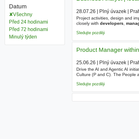
Datum
28.07.26
|
Plný úvazek
|
Pra
Všechny
Project activities, design and i
Před 24 hodinami
closely with
developers
,
manag
product delivery and long-term p
Před 72 hodinami
Sledujte později
Minulý týden
Product Manager within
25.06.26
|
Plný úvazek
|
Pra
Drive the AI and Agentic AI initi
Culture (P and C). The People 
and Talent
Development
, Learn
Sledujte později