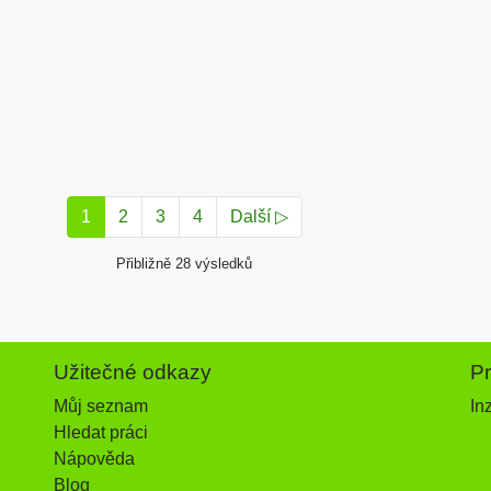
1
2
3
4
Další ▷
Přibližně 28 výsledků
Užitečné odkazy
P
Můj seznam
In
Hledat práci
Nápověda
Blog