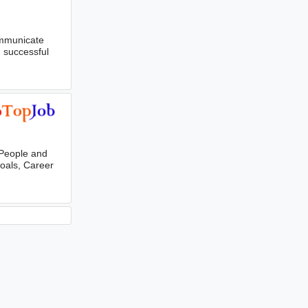
ommunicate
d successful
 People and
oals, Career