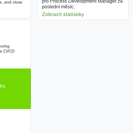
pro Process Development Manager za
te, and close
poslední měsíc.
Zobrazit statistiky
pro Process Develo
roving
ve CI/CD
ko.