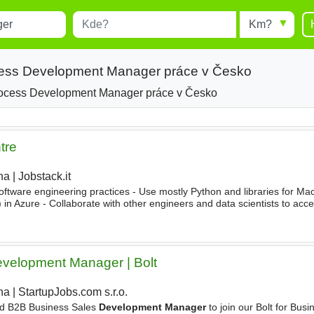
Místo
Radius
esults.
Type 1 or more characters for
results.
cess Development Manager práce v Česko
ocess Development Manager práce v Česko
tre
ha
|
Jobstack.it
 software engineering practices - Use mostly Python and libraries for M
) in Azure - Collaborate with other engineers and data scientists to acce
h Product
Managers
and teams
velopment Manager | Bolt
ha
|
StartupJobs.com s.r.o.
ed B2B Business Sales
Development Manager
to join our Bolt for Busi