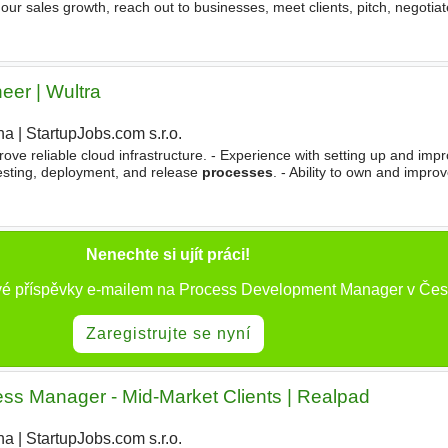
 our sales growth, reach out to businesses, meet clients, pitch, negotia
 About the role As a B2B Business Sales
eer | Wultra
ha
|
StartupJobs.com s.r.o.
ve reliable cloud infrastructure. - Experience with setting up and imp
testing, deployment, and release
processes
. - Ability to own and impro
ds, and operational reliability across products
Nenechte si ujít práci!
vé příspěvky e-mailem na Process Development Manager v Čes
Zaregistrujte se nyní
s Manager - Mid-Market Clients | Realpad
ha
|
StartupJobs.com s.r.o.