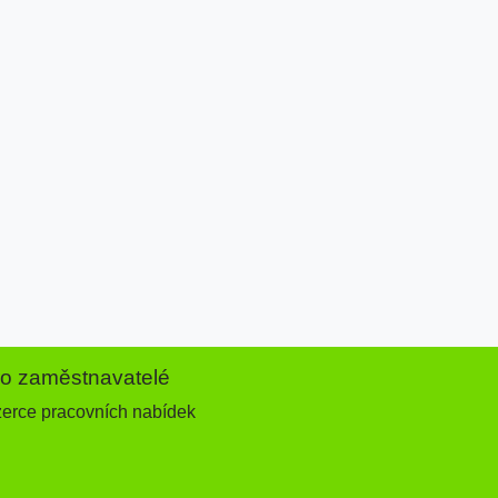
ro zaměstnavatelé
zerce pracovních nabídek