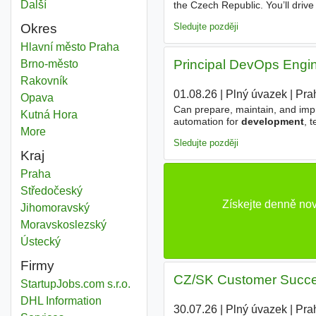
Další
města
the Czech Republic. You’ll drive
deals for mid-sized businesses.
Sledujte později
Okres
Process development manager
Hlavní město Praha
Okres
Principal DevOps Engin
Process development manager
Brno-město
Okres
Process development manager
Rakovník
Okres
01.08.26
|
Plný úvazek
|
Pra
Process development manager
Opava
Okres
Can prepare, maintain, and impro
Process development manager
Kutná Hora
Okres
automation for
development
, 
More
districts
pipelines, infrastructure standar
Sledujte později
Kraj
Process development manager
Praha
Kraj
Process development manager
Středočeský
Kraj
Získejte denně no
Process development manager
Jihomoravský
Kraj
Process development manager
Moravskoslezský
Kraj
Process development manager
Ústecký
Kraj
Firmy
CZ/SK Customer Succes
StartupJobs.com s.r.o.
DHL Information
30.07.26
|
Plný úvazek
|
Pra