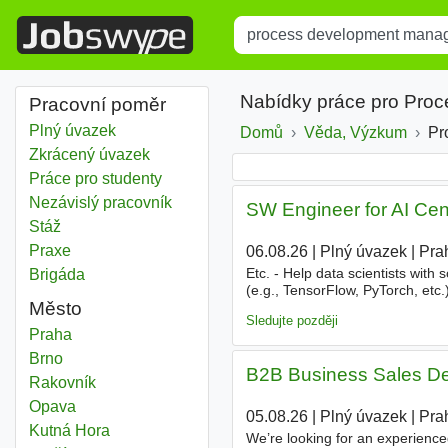
Title
Type 1 or more characters for r
Nabídky práce pro Pro
Pracovní poměr
Plný úvazek
Domů
Věda, Výzkum
Pr
Zkrácený úvazek
Práce pro studenty
Nezávislý pracovník
SW Engineer for AI Cen
Stáž
Praxe
06.08.26
|
Plný úvazek
|
Pra
Etc. - Help data scientists with
Brigáda
(e.g., TensorFlow, PyTorch, etc.
Město
development
- Collaborate wit
Sledujte později
Process development manager
Praha
Process development manager
Brno
B2B Business Sales De
Process development manager
Rakovník
Process development manager
Opava
05.08.26
|
Plný úvazek
|
Pra
Process development manager
Kutná Hora
We’re looking for an experienc