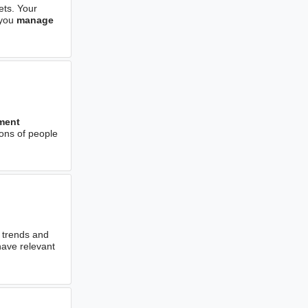
ts. Your
 you
manage
ment
ons of people
 trends and
have relevant