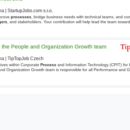
ha
|
StartupJobs.com s.r.o.
mprove
processes
, bridge business needs with technical teams, and c
ers
, and stakeholders. Your contribution will help lead the team towar
roject success. What will you do? - Actively
manage
 the People and Organization Growth team
ha
|
TipTopJob Czech
|
atives within Corporate
Process
and Information Technology (CPIT) for
and Organization Growth team is responsible for all Performance and G
ing, and Skills topics. In this role, you