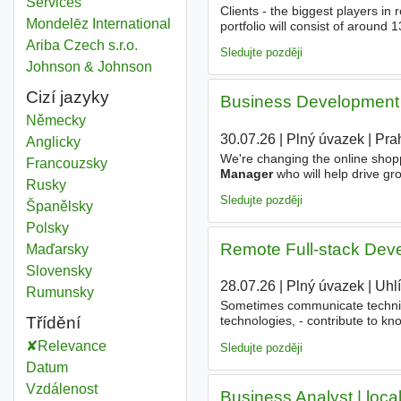
Services
Clients - the biggest players in 
Mondelēz International
portfolio will consist of aroun
from behind a screen. Persona
Ariba Czech s.r.o.
Sledujte později
Johnson & Johnson
Cizí jazyky
Business Development
Německy
30.07.26
|
Plný úvazek
|
Pra
Anglicky
We're changing the online shop
Francouzsky
Manager
who will help drive gr
Rusky
discover fashion they'll love, 
Sledujte později
Španělsky
Polsky
Remote Full-stack Deve
Maďarsky
Slovensky
28.07.26
|
Plný úvazek
|
Uhl
Rumunsky
Sometimes communicate technical
Třídění
technologies, - contribute to k
experience with React and . - Co
Relevance
Sledujte později
Datum
Vzdálenost
Business Analyst | local