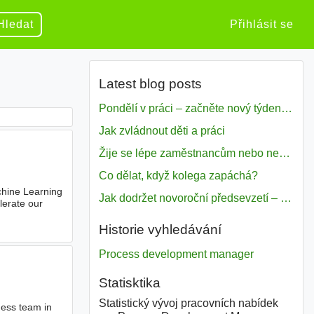
Hledat
Přihlásit se
Latest blog posts
Pondělí v práci – začněte nový týden s motivací
Jak zvládnout děti a práci
Žije se lépe zaměstnancům nebo nezavislým pracovníkům
Co dělat, když kolega zapáchá?
achine Learning
Jak dodržet novoroční předsevzetí – naše tipy pro dobrý začátek roku 2018
lerate our
Historie vyhledávání
Process development manager
Statisktika
Statistický vývoj pracovních nabídek
ness team in