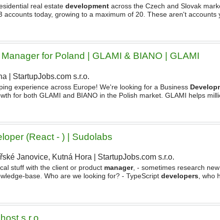
residential real estate
development
across the Czech and Slovak marke
d 13 accounts today, growing to a maximum of 20. These aren't accounts
l meetings make up around 70% of your communication
 Manager for Poland | GLAMI & BIANO | GLAMI
ha
|
StartupJobs.com s.r.o.
ping experience across Europe! We're looking for a Business
Develop
owth for both GLAMI and BIANO in the Polish market. GLAMI helps milli
while BIANO does the same for furniture and home
loper (React - ) | Sudolabs
ířské Janovice, Kutná Hora
|
StartupJobs.com s.r.o.
|
 stuff with the client or product
manager
, - sometimes research new
nowledge-base. Who are we looking for? - TypeScript
developers
, who 
de quality is one of the most important things
host s.r.o