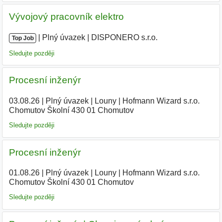
Vývojový pracovník elektro
|
|
Plný úvazek
|
DISPONERO s.r.o.
Top Job
Sledujte později
Procesní inženýr
03.08.26
|
Plný úvazek
|
Louny
|
Hofmann Wizard s.r.o.
Chomutov Školní 430 01 Chomutov
Sledujte později
Procesní inženýr
01.08.26
|
Plný úvazek
|
Louny
|
Hofmann Wizard s.r.o.
Chomutov Školní 430 01 Chomutov
Sledujte později