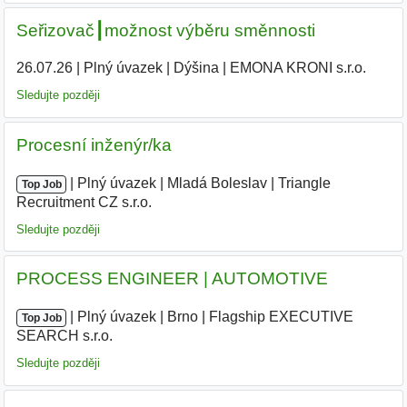
Seřizovač┃možnost výběru směnnosti
26.07.26
|
Plný úvazek
|
Dýšina
|
EMONA KRONI s.r.o.
|
Sledujte později
Procesní inženýr/ka
|
|
Plný úvazek
|
Mladá Boleslav
|
Triangle
Top Job
Recruitment CZ s.r.o.
|
Sledujte později
PROCESS ENGINEER | AUTOMOTIVE
|
|
Plný úvazek
|
Brno
|
Flagship EXECUTIVE
Top Job
SEARCH s.r.o.
|
Sledujte později