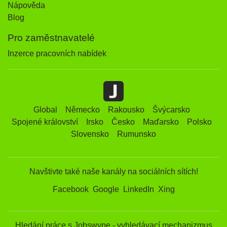
Nápověda
Blog
Pro zaměstnavatelé
Inzerce pracovních nabídek
Global
Německo
Rakousko
Švýcarsko
Spojené království
Irsko
Česko
Maďarsko
Polsko
Slovensko
Rumunsko
Navštivte také naše kanály na sociálních sítích!
Facebook
Google
LinkedIn
Xing
Hledání práce s Jobswype - vyhledávací mechanizmus