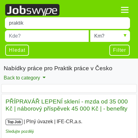
Title
Type 1 or more characters for results.
Místo
Radius
Type 1 or more characters for results.
Hledat
Filter
Nabídky práce pro Praktik práce v Česko
Back to category
PŘÍPRAVÁŘ LEPENÍ sklení - mzda od 35 000
Kč | náborový příspěvek 45 000 Kč | - benefity
|
|
Plný úvazek
|
IFE-CR,a.s.
|
Top Job
Sledujte později