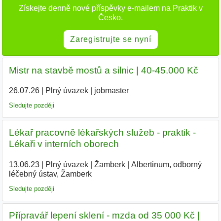
Získejte denně nové příspěvky e-mailem na Praktik v
Česko.
Zaregistrujte se nyní
Mistr na stavbě mostů a silnic | 40-45.000 Kč
26.07.26
|
Plný úvazek
|
jobmaster
Sledujte později
Lékař pracovně lékařských služeb - praktik -
Lékaři v interních oborech
13.06.23
|
Plný úvazek
|
Žamberk
|
Albertinum, odborný
léčebný ústav, Žamberk
|
Sledujte později
Přípravář lepení sklení - mzda od 35 000 Kč |