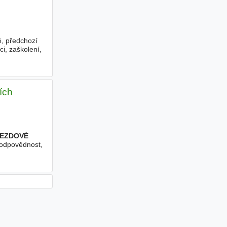
ě, předchozí
i, zaškolení,
ích
JEZDOVÉ
 zodpovědnost,