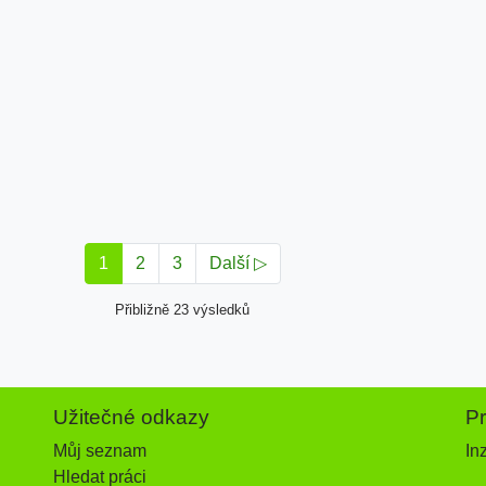
1
2
3
Další ▷
Přibližně 23 výsledků
Užitečné odkazy
P
Můj seznam
In
Hledat práci