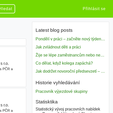
Hledat
Přihlásit se
Latest blog posts
Pondělí v práci – začněte nový týden s motivací
Jak zvládnout děti a práci
Žije se lépe zaměstnancům nebo nezavislým pracovníkům
Co dělat, když kolega zapáchá?
 r.o.
|
 s PČR a
Jak dodržet novoroční předsevzetí – naše tipy pro dobrý začátek roku 2018
Historie vyhledávání
Pracovník výjezdové skupiny
Statisktika
 r.o.
|
Statistický vývoj pracovních nabídek
 s PČR a