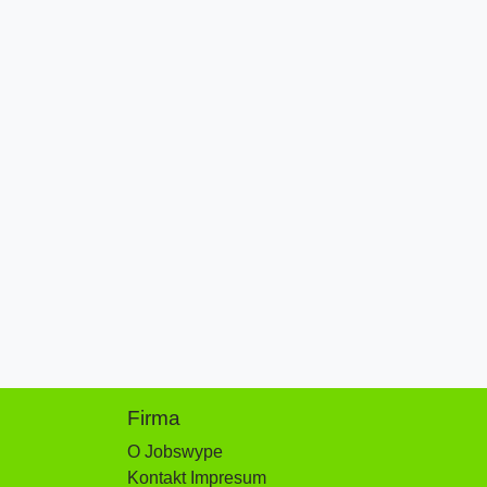
Firma
O Jobswype
Kontakt Impresum