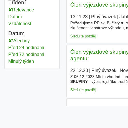
Třídění
Člen výjezdové skupiny
Relevance
13.11.23
|
Plný úvazek
|
Jab
Datum
Požadujeme ŘP sk. B, čistý tr. 
Vzdálenost
zkušenosti v ostraze výhodou, n
odpovídající finanční ohodnoce
Datum
Sledujte později
Všechny
Před 24 hodinami
Člen výjezdové skupiny
Před 72 hodinami
agentur
Minulý týden
22.12.23
|
Plný úvazek
|
Nov
Z 06.12.2023 Místo vhodné i p
SKUPINY
- výpis rejstříku tres
pracovní nasazení, ochota uči
Sledujte později