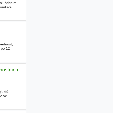
služebním
domluvě
vědnost,
 po 12
nostních
jektů,
ce ve