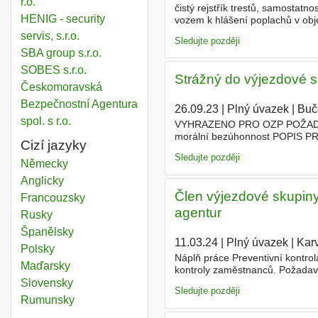
r.o.
čistý rejstřík trestů, samostat
HENIG - security
vozem k hlášení poplachů v obj
servis, s.r.o.
Sledujte později
SBA group s.r.o.
SOBES s.r.o.
Strážný do výjezdové sk
Českomoravská
Bezpečnostní Agentura
26.09.23
|
Plný úvazek
|
Buč
spol. s r.o.
VYHRAZENO PRO OZP POŽADAVKY v
morální bezúhonnost POPIS PRÁ
Cizí jazyky
hodinách KONTAKT Cézar Martin
Sledujte později
Německy
Anglicky
Člen výjezdové skupin
Francouzsky
agentur
Rusky
Španělsky
11.03.24
|
Plný úvazek
|
Kar
Polsky
Náplň práce Preventivní kontrol
Maďarsky
kontroly zaměstnanců. Požadavky 
směnném provozu, dobrá fyzická
Slovensky
Sledujte později
Rumunsky