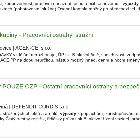
nost, zodpovědnost, pracovní nasazení, ochota učit se novému -
výjezdy
ektech (pohotovostní služba) Osobní kontakt možný po předchozí tel. 
upiny - Pracovníci ostrahy, strážní
ovice
|
AGEN-CE, s.r.o.
|
zdělání nerozhoduje, ŘP sk. B-aktivní řidič, spolehlivost, zodpo
CE PP na dobu neurčitou, nástup možný ihned, denní a noční směny
 Bc., tel. 736 626 200, e-mail cezar.m@agen-ce.cz nebo osobně na
y POUZE OZP - Ostatní pracovníci ostrahy a bezpeč
viná
|
DEFENDIT CORDIS s.r.o.
|
a střežených objektů a areálů,
výjezdy
k poplachům, zpřístupňování ob
Čistý trestný rejstřík, řidičský průkaz sk.B, aktivní řízení vozidel, prá
 kondice. Zájemci o práci, ať zašlou e-mail