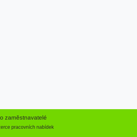
ro zaměstnavatelé
zerce pracovních nabídek