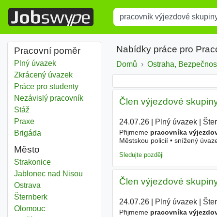
Title
Type 1 or more characters for r
Nabídky práce pro Prac
Pracovní poměr
Plný úvazek
Domů
Ostraha, Bezpečnos
Zkrácený úvazek
Práce pro studenty
Nezávislý pracovník
Člen výjezdové skupin
Stáž
Praxe
24.07.26
|
Plný úvazek
|
Šte
Přijmeme
pracovníka výjezdo
Brigáda
Městskou policií • snížený úva
Město
Sledujte později
Pracovník výjezdové skupiny
Strakonice
Pracovník výjezdové skupiny
Jablonec nad Nisou
Člen výjezdové skupin
Pracovník výjezdové skupiny
Ostrava
Pracovník výjezdové skupiny
Šternberk
24.07.26
|
Plný úvazek
|
Šte
Pracovník výjezdové skupiny
Olomouc
Přijmeme
pracovníka výjezdo