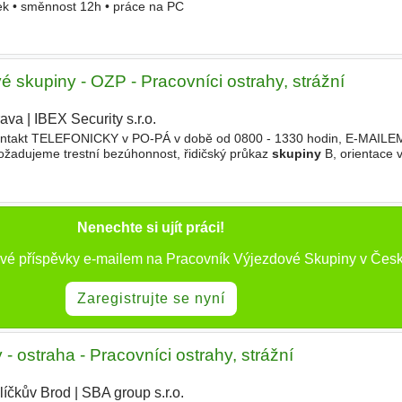
zek • směnnost 12h • práce na PC
é skupiny - OZP - Pracovníci ostrahy, strážní
rava
|
IBEX Security s.r.o.
|
takt TELEFONICKY v PO-PÁ v době od 0800 - 1330 hodin, E-MAILEM.
žadujeme trestní bezúhonnost, řidičský průkaz
skupiny
B, orientace 
kační schopnosti. Zajišťování
výjezdů
Nenechte si ujít práci!
ové příspěvky e-mailem na Pracovník Výjezdové Skupiny v Česk
Zaregistrujte se nyní
- ostraha - Pracovníci ostrahy, strážní
líčkův Brod
|
SBA group s.r.o.
|