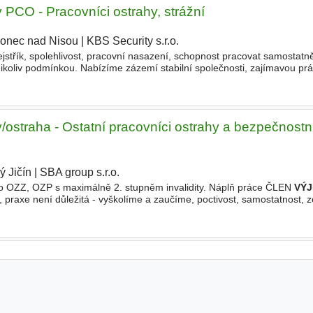
 PCO - Pracovníci ostrahy, strážní
lonec nad Nisou
|
KBS Security s.r.o.
|
rejstřík, spolehlivost, pracovní nasazení, schopnost pracovat samostatn
ikoliv podmínkou. Nabízíme zázemí stabilní společnosti, zajímavou prác
ní. Nástup od 1. 12. 2023, práce vhodn
/ostraha - Ostatní pracovníci ostrahy a bezpečnostn
ý Jičín
|
SBA group s.r.o.
|
ro OZZ, OZP s maximálně 2. stupněm invalidity. Náplň práce ČLEN
VÝ
tů, praxe není důležitá - vyškolíme a zaučíme, poctivost, samostatnost,
t se novým věcem, ŘP
skupiny
B, služebním vozem