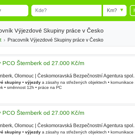
Místo
Radius
esults.
Type 1 or more characters for
results.
ovník Výjezdové Skupiny práce v Česko
t
Pracovník Výjezdové Skupiny práce v Česko
y PCO Šternberk od 27.000 Kč/m
rnberk, Olomouc
|
Českomoravská Bezpečnostní Agentura spol. s
vé skupiny
•
výjezdy
a zásahy na střežených objektech • komunikace
zek • směnnost 12h • práce na PC
y PCO Šternberk od 27.000 Kč/m
rnberk, Olomouc
|
Českomoravská Bezpečnostní Agentura spol. s
vé skupiny
•
výjezdy
a zásahy na střežených objektech • komunikace