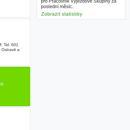
pro Pracovník Výjezdové Skupiny za
poslední měsíc.
Zobrazit statistiky
pro Pracovník Výje
 Tel. 601
v Ostravě a
o.