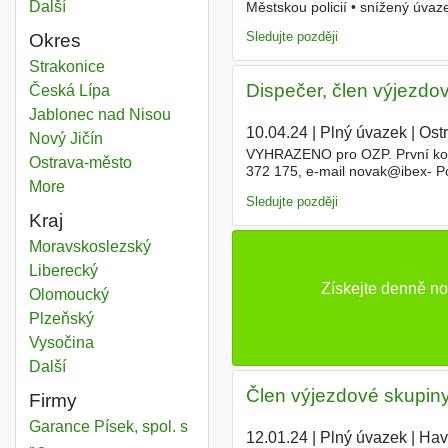
Další
města
Městskou policií • snížený úva
Sledujte později
Okres
Pracovník výjezdové skupiny
Strakonice
Okres
Dispečer, člen výjezdov
Pracovník výjezdové skupiny
Česká Lípa
Okres
Pracovník výjezdové skupiny
Jablonec nad Nisou
Okres
10.04.24
|
Plný úvazek
|
Ost
Pracovník výjezdové skupiny
Nový Jičín
Okres
VYHRAZENO pro OZP. První kon
Pracovník výjezdové skupiny
Ostrava-město
Okres
372 175, e-mail novak@ibex- Po
More
districts
okolí. Znalost PC, dobré komuni
Sledujte později
Kraj
Pracovník výjezdové skupiny
Moravskoslezský
Kraj
Pracovník výjezdové skupiny
Liberecký
Kraj
Získejte denně n
Pracovník výjezdové skupiny
Olomoucký
Kraj
Pracovník výjezdové skupiny
Plzeňský
Kraj
Pracovník výjezdové skupiny
Vysočina
Kraj
Další
kraj
Člen výjezdové skupiny 
Firmy
Garance Písek, spol. s
12.01.24
|
Plný úvazek
|
Hav